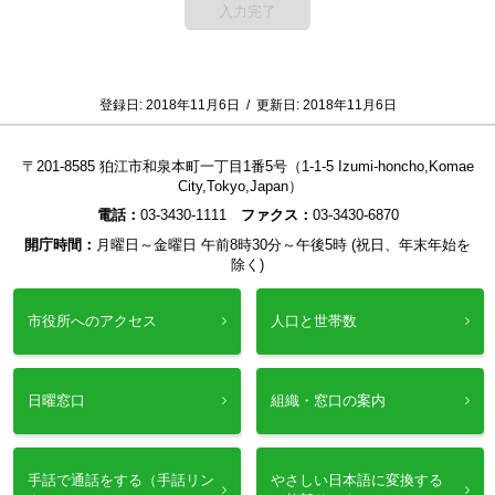
登録日:
2018年11月6日
/
更新日:
2018年11月6日
〒201-8585 狛江市和泉本町一丁目1番5号（1-1-5 Izumi-honcho,Komae
City,Tokyo,Japan）
電話：
03-3430-1111
ファクス：
03-3430-6870
開庁時間：
月曜日～金曜日 午前8時30分～午後5時 (祝日、年末年始を
除く)
市役所へのアクセス
人口と世帯数
日曜窓口
組織・窓口の案内
手話で通話をする（手話リン
やさしい日本語に変換する