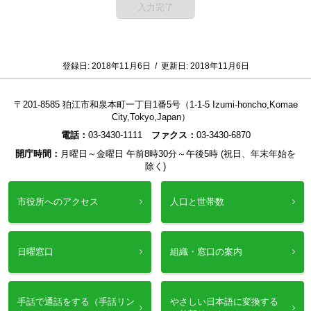
登録日:
2018年11月6日
/
更新日:
2018年11月6日
〒201-8585 狛江市和泉本町一丁目1番5号（1-1-5 Izumi-honcho,Komae
City,Tokyo,Japan）
電話：
03-3430-1111
ファクス：
03-3430-6870
開庁時間：
月曜日～金曜日 午前8時30分～午後5時 (祝日、年末年始を
除く)
市役所へのアクセス
人口と世帯数
日曜窓口
組織・窓口の案内
手話で通話をする（手話リン
やさしい日本語に変換する