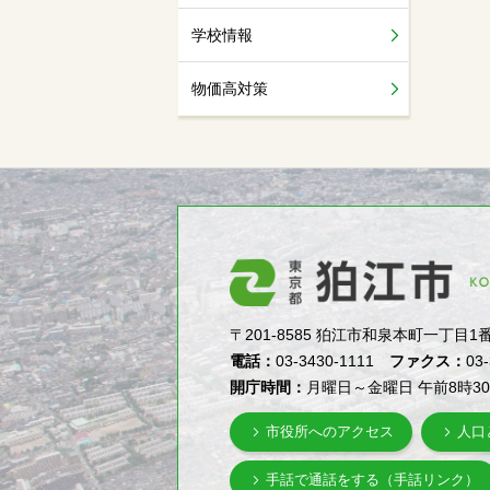
学校情報
物価高対策
〒201-8585 狛江市和泉本町一丁目1番5号（1-
電話：
03-3430-1111
ファクス：
03
開庁時間：
月曜日～金曜日 午前8時3
市役所へのアクセス
人口
手話で通話をする（手話リンク）