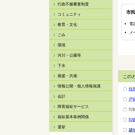
行政不服審査制度
市
コミュニティ
電話
教育・文化
メ
ごみ
環境
河川・公園等
下水
後援・共催
この
情報公開・個人情報保護
住
会計
戸
障害福祉サービス
印
福祉基本条例関係
印
選挙
建