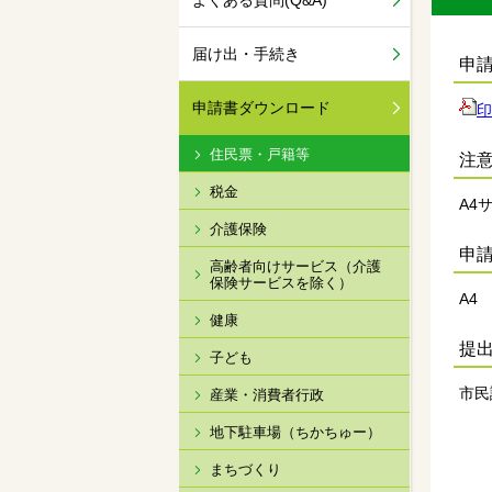
よくある質問(Q&A)
届け出・手続き
申
申請書ダウンロード
印
住民票・戸籍等
注
税金
A4
介護保険
申
高齢者向けサービス（介護
保険サービスを除く）
A4
健康
提
子ども
市民
産業・消費者行政
地下駐車場（ちかちゅー）
まちづくり