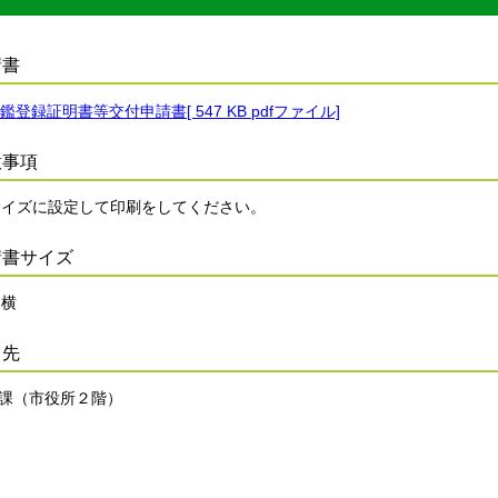
請書
鑑登録証明書等交付申請書[ 547 KB pdfファイル]
意事項
サイズに設定して印刷をしてください。
請書サイズ
 横
出先
課（市役所２階）