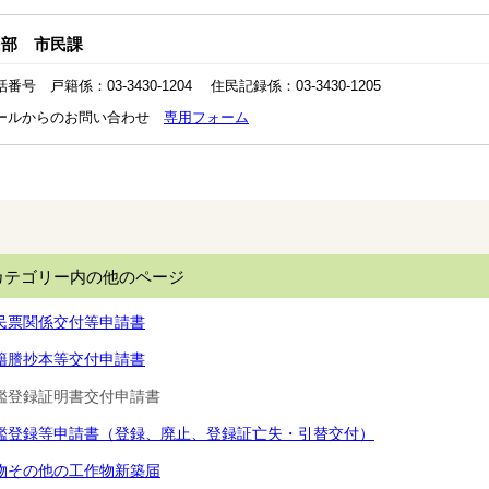
民部 市民課
番号 戸籍係：03-3430-1204 住民記録係：03-3430-1205
ールからのお問い合わせ
専用フォーム
カテゴリー内の他のページ
民票関係交付等申請書
籍謄抄本等交付申請書
鑑登録証明書交付申請書
鑑登録等申請書（登録、廃止、登録証亡失・引替交付）
物その他の工作物新築届