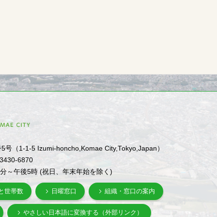
1-5 Izumi-honcho,Komae City,Tokyo,Japan）
-3430-6870
0分～午後5時 (祝日、年末年始を除く)
と世帯数
日曜窓口
組織・窓口の案内
やさしい日本語に変換する（外部リンク）