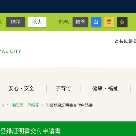
ズ
標準
拡大
配色
標準
白
黒
黄
安心・安全
子育て
健康・福祉
ード
住民票・戸籍等
印鑑登録証明書交付申請書
登録証明書交付申請書