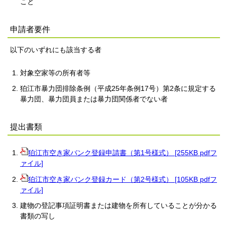
こと
申請者要件
以下のいずれにも該当する者
対象空家等の所有者等
狛江市暴力団排除条例（平成25年条例17号）第2条に規定する
暴力団、暴力団員または暴力団関係者でない者
提出書類
狛江市空き家バンク登録申請書（第1号様式） [255KB pdfフ
ァイル]
狛江市空き家バンク登録カード（第2号様式） [105KB pdfフ
ァイル]
建物の登記事項証明書または建物を所有していることが分かる
書類の写し