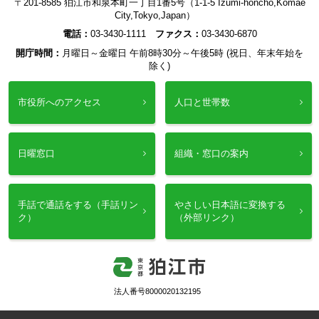
〒201-8585 狛江市和泉本町一丁目1番5号（1-1-5 Izumi-honcho,Komae
City,Tokyo,Japan）
電話：
03-3430-1111
ファクス：
03-3430-6870
開庁時間：
月曜日～金曜日 午前8時30分～午後5時 (祝日、年末年始を
除く)
市役所へのアクセス
人口と世帯数
日曜窓口
組織・窓口の案内
手話で通話をする（手話リン
やさしい日本語に変換する
ク）
（外部リンク）
法人番号8000020132195