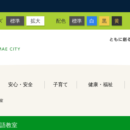
ズ
標準
拡大
配色
標準
白
黒
黄
安心・安全
子育て
健康・福祉
室
語教室