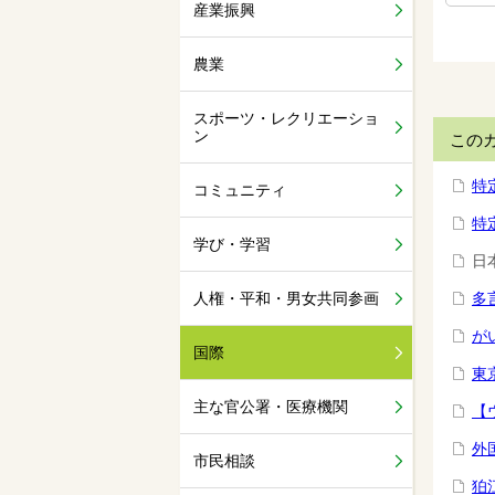
産業振興
農業
スポーツ・レクリエーショ
ン
この
特
コミュニティ
特
学び・学習
日
人権・平和・男女共同参画
多
が
国際
東
主な官公署・医療機関
【
外
市民相談
狛江