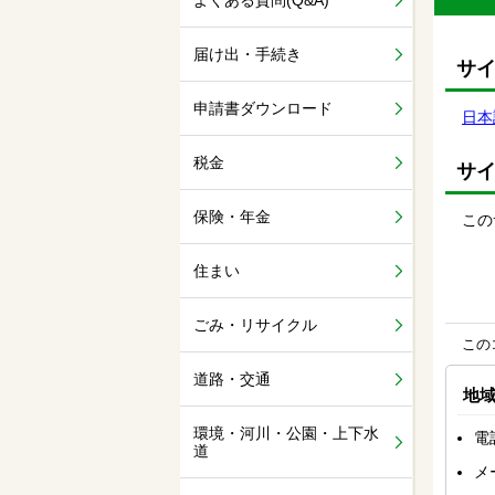
よくある質問(Q&A)
届け出・手続き
サ
申請書ダウンロード
日本
税金
サ
保険・年金
この
住まい
ごみ・リサイクル
この
道路・交通
地
環境・河川・公園・上下水
電
道
メ