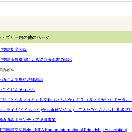
カテゴリー内の他のページ
定技能制度関係
定技能所属機関による協力確認書の提出
本語教室
言語による無料法律相談
いこくじんそうだん
京都（とうきょうと）多文化（たぶんか）共生（きょうせい）ポータル
ウクライナ(うくらいな)から避難(ひなん)してきたみなさんへ】 相談窓口
国語通訳ボランティア派遣事業
市国際交流協会（KIFA:Komae International Friendship Association)