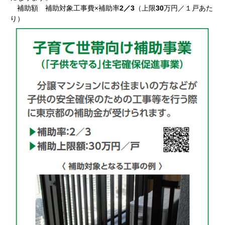
補助額 補助対象工事費×補助率
2／3
（上限
30
万円／１戸あた
り）