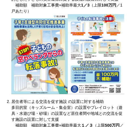
補助額 補助対象工事費×補助率最大
1／3
（上限
100万円
／1
戸あたり）
居住者等による交流を促す施設 の設置に対する補助
多目的室（キッズルーム・集会室）の設置やプレイロット（遊
具・水遊び場・砂場）の設置など居住者間や地域との交流を促
す施設の設置に対して支援
補助額 補助対象工事費×補助率最大
１／３
（上限
500万円
／