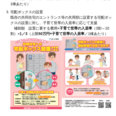
1棟あたり）
宅配ボックスの設置
既存の共同住宅のエントランス等の共用部に設置する宅配ボッ
クスの設置に対し、子育て世帯の入居率に応じて支援
補助額 設置に要する費用×
子育て世帯の入居率
（3割～10
割）×
1／3
（上限
50万円×子育て世帯の入居率
／1棟あたり）