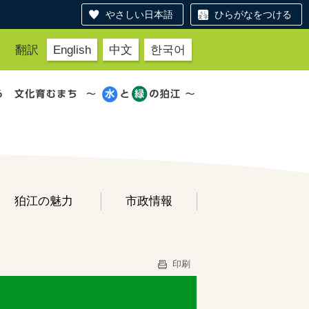
やさしい日本語
ひらがなをつける
翻訳
English
中文
한국어
狛江の魅力
市政情報
た
印刷