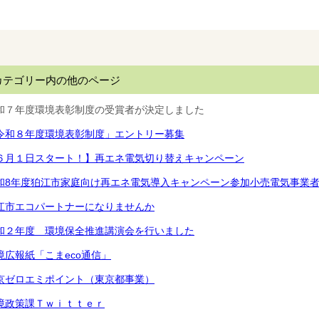
カテゴリー内の他のページ
和７年度環境表彰制度の受賞者が決定しました
令和８年度環境表彰制度」エントリー募集
６月１日スタート！】再エネ電気切り替えキャンペーン
和8年度狛江市家庭向け再エネ電気導入キャンペーン参加小売電気事業
江市エコパートナーになりませんか
和２年度 環境保全推進講演会を行いました
境広報紙「こまeco通信」
京ゼロエミポイント（東京都事業）
境政策課Ｔｗｉｔｔｅｒ