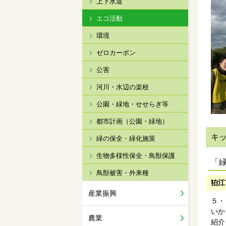
上下水道
エコ活動
環境
ゼロカーボン
公害
河川・水辺の楽校
公園・緑地・せせらぎ等
都市計画（公園・緑地）
キ
緑の保全・緑化施策
生物多様性保全・鳥獣保護
「
鳥獣被害・外来種
狛江
産業振興
５・
いか
農業
紹介