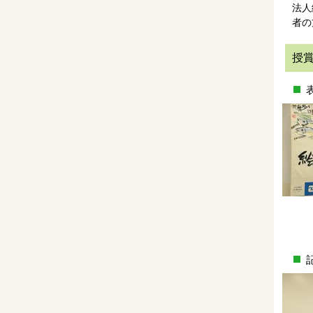
法人
者の
授