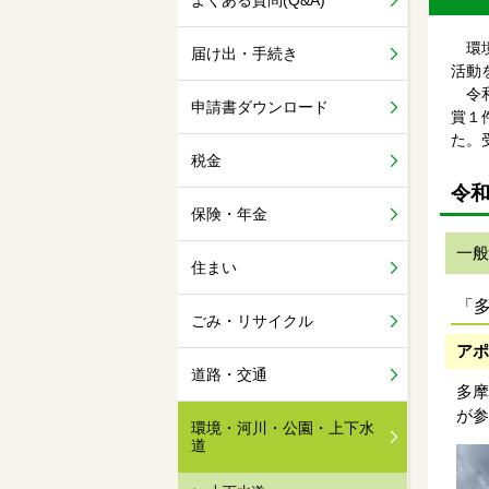
よくある質問(Q&A)
環境
届け出・手続き
活動
令和
申請書ダウンロード
賞１
た。
税金
令
保険・年金
一般
住まい
「
ごみ・リサイクル
アポ
道路・交通
多摩
が参
環境・河川・公園・上下水
道