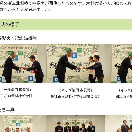
緑のダム北相模で中高生が間伐したものです。木材の温かみが感じられ
方々からも大変好評でした。
賞式の様子
表彰状・記念品授与
（一般部門 市長賞）
（
キッズ部門 市長
賞）
（キッズ
アポロ管財株式会社
狛江市立緑野小学校 環境委員会
狛江市立
記念写真