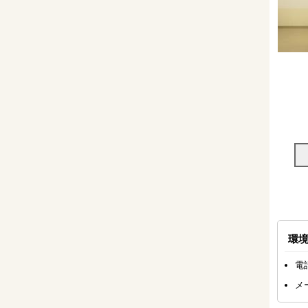
環
電話
メ