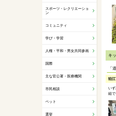
スポーツ・レクリエーショ
ン
コミュニティ
学び・学習
人権・平和・男女共同参画
キ
国際
「
主な官公署・医療機関
狛江
いず
市民相談
組で
ペット
選挙