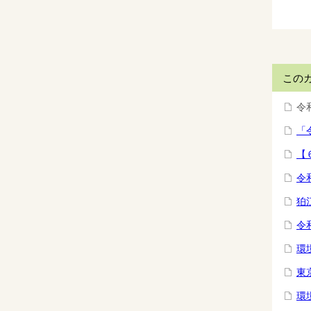
この
令
「
【
令
狛
令
環
東
環