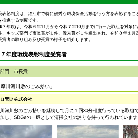
表彰制度は、狛江市で特に優秀な環境保全活動を行う方を表彰するこ
を推進する制度です。
７年度は、令和６年11月から令和７年10月までに行った取組を対象
件、キッズ部門で市長賞が１件、優秀賞が１件選出され、令和８年１月2
受賞者の取り組み及び受賞の様子を紹介します。
和７年度環境表彰制度受賞者
部門 市長賞
多摩川河川敷のごみ拾い」
ロ管財株式会社
川河川敷のごみ拾いを継続して月に１回30分程度行っている取組
加し、SDGsの一環として清掃会社の誇りを持って行われています