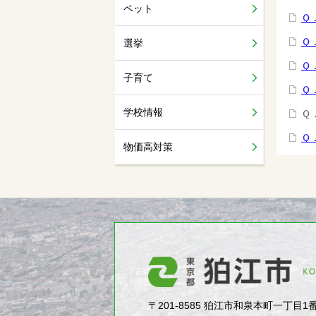
ペット
Ｑ
Ｑ
選挙
Ｑ
子育て
Ｑ
学校情報
Ｑ
Ｑ
物価高対策
〒201-8585 狛江市和泉本町一丁目1番5号（1-