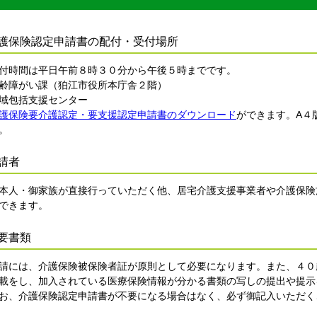
介護保険認定申請書の配付・受付場所
時間は平日午前８時３０分から午後５時までです。
齢障がい課（狛江市役所本庁舎２階）
域包括支援センター
護保険要介護認定・要支援認定申請書のダウンロード
ができます。A４
。
請者
人・御家族が直接行っていただく他、居宅介護支援事業者や介護保険
できます。
要書類
には、介護保険被保険者証が原則として必要になります。また、４０
載をし、加入されている医療保険情報が分かる書類の写しの提出や提示
、介護保険認定申請書が不要になる場合はなく、必ず御記入いただく