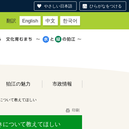
やさしい日本語
ひらがなをつける
翻訳
English
中文
한국어
狛江の魅力
市政情報
について教えてほしい
印刷
きについて教えてほしい