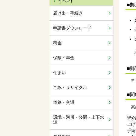
イベント
■
届け出・手続き
申請書ダウンロード
税金
保険・年金
■郵
住まい
〒２
ごみ・リサイクル
■問
道路・交通
高齢
環境・河川・公園・上下水
※
介
道
上げ
手続