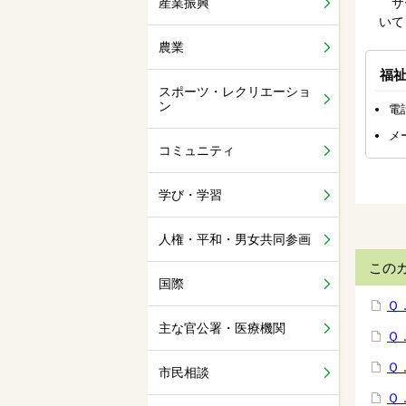
産業振興
サー
いて
農業
福
スポーツ・レクリエーショ
ン
電話
メ
コミュニティ
学び・学習
人権・平和・男女共同参画
この
国際
Ｑ
主な官公署・医療機関
Ｑ
Ｑ
市民相談
Ｑ