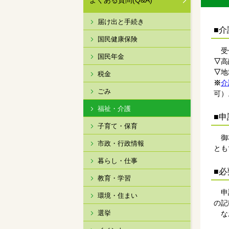
よくある質問(Q&A)
届け出と手続き
■
国民健康保険
受付
国民年金
▽
高
▽
地
税金
※
介
ごみ
可）
福祉・介護
■申
子育て・保育
御本
市政・行政情報
とも
暮らし・仕事
■必
教育・学習
申請
環境・住まい
の記
選挙
なお