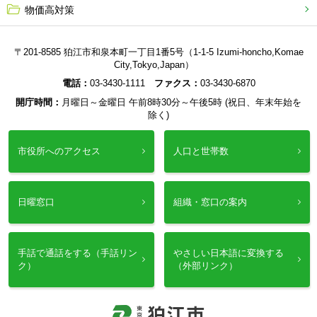
物価高対策
〒201-8585 狛江市和泉本町一丁目1番5号（1-1-5 Izumi-honcho,Komae
City,Tokyo,Japan）
電話：
03-3430-1111
ファクス：
03-3430-6870
開庁時間：
月曜日～金曜日 午前8時30分～午後5時 (祝日、年末年始を
除く)
市役所へのアクセス
人口と世帯数
日曜窓口
組織・窓口の案内
手話で通話をする（手話リン
やさしい日本語に変換する
ク）
（外部リンク）