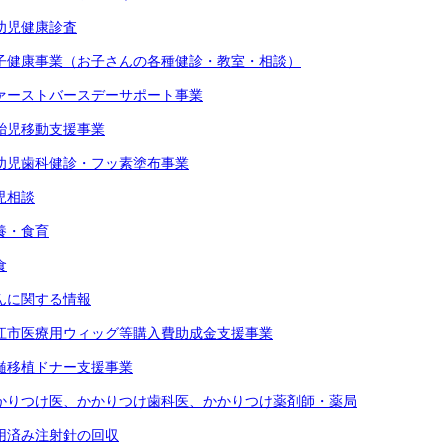
幼児健康診査
子健康事業（お子さんの各種健診・教室・相談）
ァーストバースデーサポート事業
胎児移動支援事業
幼児歯科健診・フッ素塗布事業
児相談
養・食育
食
んに関する情報
江市医療用ウィッグ等購入費助成金支援事業
髄移植ドナー支援事業
かりつけ医、かかりつけ歯科医、かかりつけ薬剤師・薬局
用済み注射針の回収