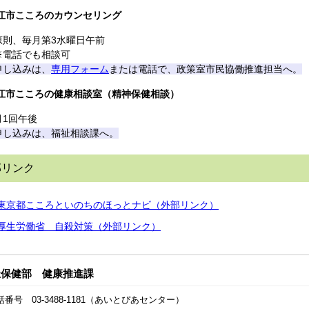
江市こころのカウンセリング
原則、毎月第3水曜日午前
※電話でも相談可
申し込みは、
専用フォーム
または電話で、政策室市民協働推進担当へ。
江市こころの健康相談室（精神保健相談）
月1回午後
申し込みは、福祉相談課へ。
部リンク
東京都こころといのちのほっとナビ（外部リンク）
厚生労働省 自殺対策（外部リンク）
祉保健部 健康推進課
話番号 03-3488-1181（あいとぴあセンター）