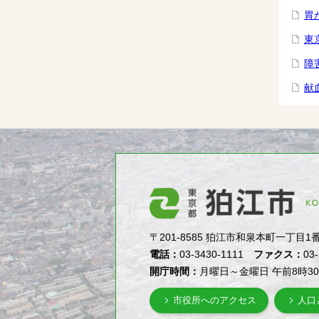
胃
東
障
献
〒201-8585 狛江市和泉本町一丁目1番5号（1-
電話：
03-3430-1111
ファクス：
03
開庁時間：
月曜日～金曜日 午前8時3
市役所へのアクセス
人口