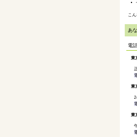
こん
あ
電
東
東
電
東
電