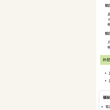
狛
狛
外
福
電