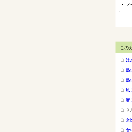
メ
この
け
熱
熱
風
麻
９
女
食