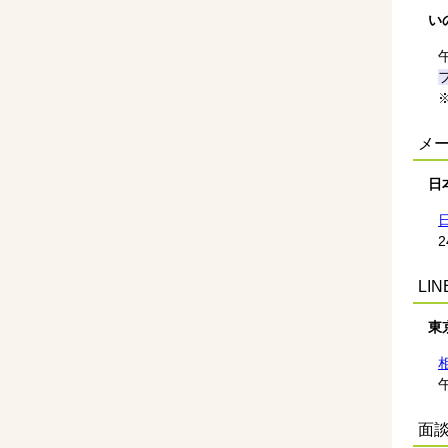
い
メ
日
LI
東
面