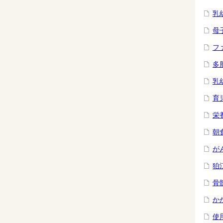
乳
母
フ
多
乳
育
栄
朝
が
狛
骨
か
使