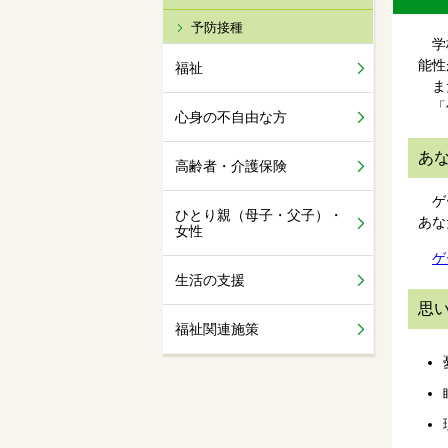
予防接種
学校
能性
福祉
また
「何
心身の不自由な方
あ
高齢者・介護保険
ゲー
ひとり親（母子・父子）・
あな
女性
ゲ
生活の支援
思
福祉関連施策