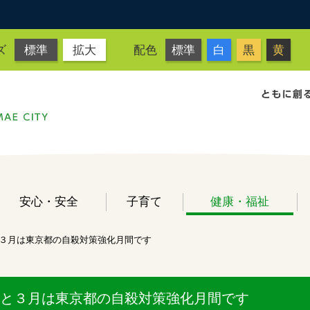
ズ
標準
拡大
配色
標準
白
黒
黄
安心・安全
子育て
健康・福祉
３月は東京都の自殺対策強化月間です
と３月は東京都の自殺対策強化月間です