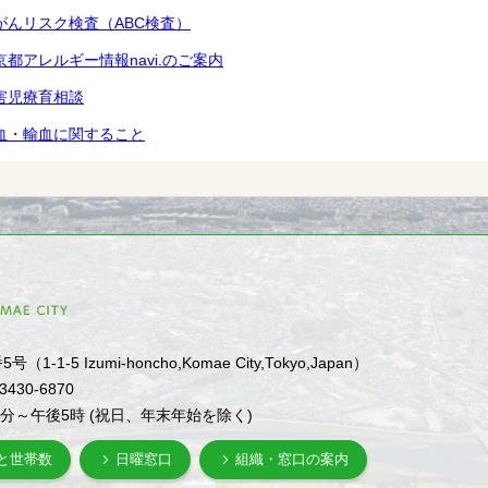
がんリスク検査（ABC検査）
京都アレルギー情報navi.のご案内
害児療育相談
血・輸血に関すること
1-5 Izumi-honcho,Komae City,Tokyo,Japan）
-3430-6870
0分～午後5時 (祝日、年末年始を除く)
と世帯数
日曜窓口
組織・窓口の案内