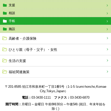
支援
相談
手帳
施設
高齢者・介護保険
ひとり親（母子・父子）・女性
生活の支援
福祉関連施策
〒201-8585 狛江市和泉本町一丁目1番5号（1-1-5 Izumi-honcho,Komae
City,Tokyo,Japan）
電話：
03-3430-1111
ファクス：
03-3430-6870
開庁時間：
月曜日～金曜日 午前8時30分～午後5時 (祝日、年末年始を
除く)