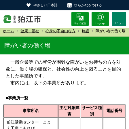
やさしい日本語
ひらがなをつける
サイズ 配色
Language
ホーム
健康・福祉
心身の不自由な方
施設
障がい者の働く場
障がい者の働く場
一般企業等での就労が困難な障がいをお持ちの方を対
象に、働く場の確保と、社会性の向上を図ることを目的
とした事業所です。
市内には、以下の事業所があります。
■事業所一覧
主な対象障
サービス種
事業所名
電話番号
害
別
狛江活動センター こま
え工房こもれび