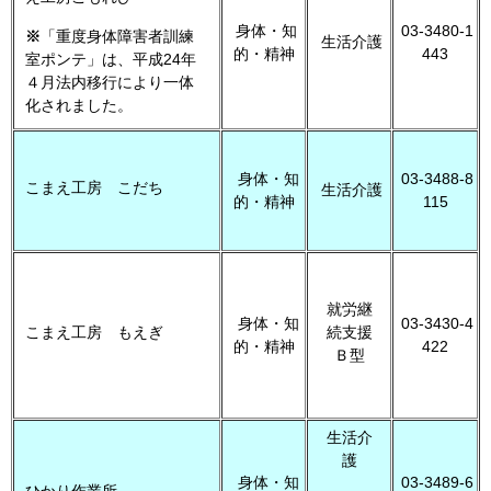
身体・知
03-3480-1
※
「重度身体障害者訓練
生活介護
的・精神
443
室ポンテ」は、平成24年
４月法内移行により一体
化されました。
身体・知
03-3488-8
こまえ工房 こだち
生活介護
的・精神
115
就労継
身体・知
03-3430-4
こまえ工房 もえぎ
続支援
的・精神
422
Ｂ型
生活介
護
身体・知
03-3489-6