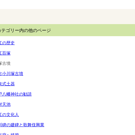
カテゴリー内の他のページ
江の歴史
江百塚
塚古墳
方小川塚古墳
泉式土器
戸八幡神社の勧請
財天池
江の文化人
川碑の建碑と歌舞伎興業