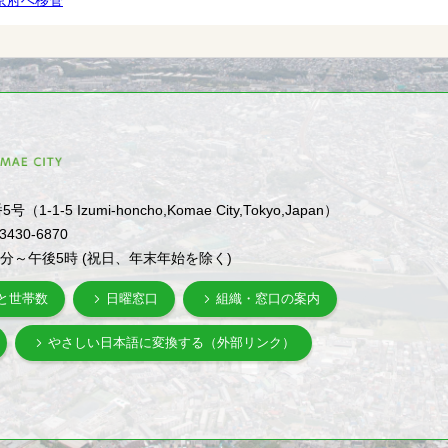
京府へ移管
1-5 Izumi-honcho,Komae City,Tokyo,Japan）
-3430-6870
0分～午後5時 (祝日、年末年始を除く)
と世帯数
日曜窓口
組織・窓口の案内
やさしい日本語に変換する（外部リンク）