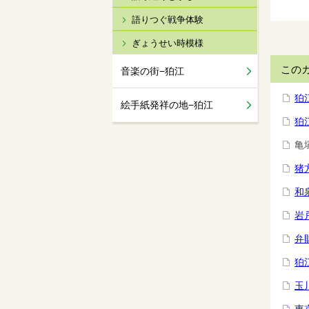
語りつぐ戦争体験
ぎょうせい時模様
この
音楽の街−狛江
狛
絵手紙発祥の地−狛江
狛
亀
猪
和
岩
弁
狛
玉