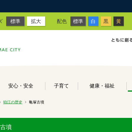
ズ
標準
拡大
配色
標準
白
黒
黄
安心・安全
子育て
健康・福祉
狛江の歴史
亀塚古墳
古墳