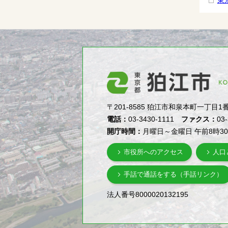
東
〒201-8585 狛江市和泉本町一丁目1番5号（1-
電話：
03-3430-1111
ファクス：
03
開庁時間：
月曜日～金曜日 午前8時3
市役所へのアクセス
人口
手話で通話をする（手話リンク）
法人番号8000020132195