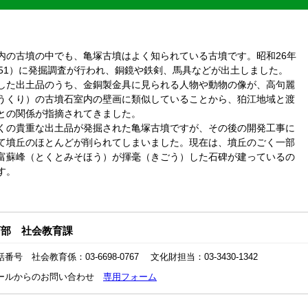
の古墳の中でも、亀塚古墳はよく知られている古墳です。昭和26年
951）に発掘調査が行われ、銅鏡や鉄剣、馬具などが出土しました。
した出土品のうち、金銅製金具に見られる人物や動物の像が、高句麗
うくり）の古墳石室内の壁画に類似していることから、狛江地域と渡
との関係が指摘されてきました。
の貴重な出土品が発掘された亀塚古墳ですが、その後の開発工事に
て墳丘のほとんどが削られてしまいました。現在は、墳丘のごく一部
富蘇峰（とくとみそほう）が揮毫（きごう）した石碑が建っているの
す。
育部 社会教育課
番号 社会教育係：03-6698-0767 文化財担当：03-3430-1342
ールからのお問い合わせ
専用フォーム