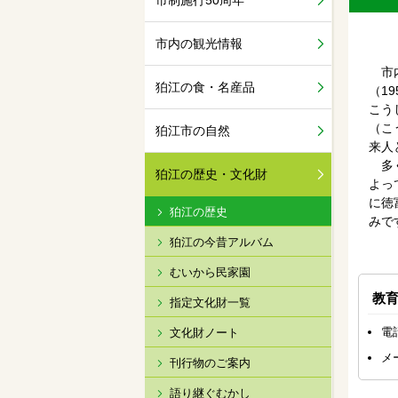
市制施行50周年
市内の観光情報
市内
狛江の食・名産品
（1
こう
（こ
狛江市の自然
来人
多く
狛江の歴史・文化財
よっ
に徳
狛江の歴史
みで
狛江の今昔アルバム
むいから民家園
教
指定文化財一覧
電話
文化財ノート
メ
刊行物のご案内
語り継ぐむかし