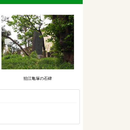
狛江亀塚の石碑