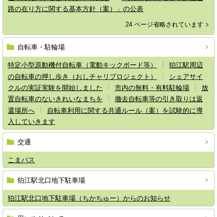
路の在り方に関する基本方針（案）」の公表
24 ページ省略されています
自転車・駐輪場
特定小型原動機付自転車（電動キックボード等）
狛江駅周辺
の自転車の押し歩き（おしチャリプロジェクト）
シェアサイ
クルの実証実験を開始しました
市内の無料・有料駐輪場
放
置自転車のないきれいなまちを
撤去自転車等の引き取りは返
還場所へ
自転車利用に関する共通ルール（案）を試験的に導
入していきます
交通
こまバス
狛江駅北口地下駐車場
狛江駅北口地下駐車場（ちかちゅー）からのお知らせ