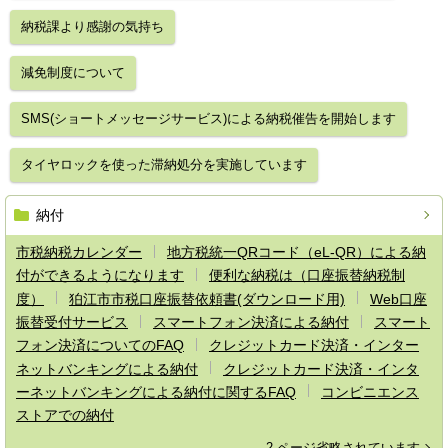
納税課より感謝の気持ち
減免制度について
SMS(ショートメッセージサービス)による納税催告を開始します
タイヤロックを使った滞納処分を実施しています
納付
市税納税カレンダー
地方税統一QRコード（eL-QR）による納
付ができるようになります
便利な納税は（口座振替納税制
度）
狛江市市税口座振替依頼書(ダウンロード用)
Web口座
振替受付サービス
スマートフォン決済による納付
スマート
フォン決済についてのFAQ
クレジットカード決済・インター
ネットバンキングによる納付
クレジットカード決済・インタ
ーネットバンキングによる納付に関するFAQ
コンビニエンス
ストアでの納付
2 ページ省略されています