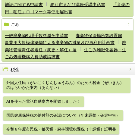
施設に関する申請書
狛江市まなび講座受講申込書
「音楽の
街－狛江」ロゴマーク等使用届出書
ごみ
一般廃棄物処理手数料減免申請書
廃棄物保管場所等設置届
事業用大規模建築物による廃棄物の減量及び再利用計画書
廃
棄物管理責任者選任（変更・解任）届
生ごみ堆肥化容器・生
ごみ処理機購入費助成請求書
税金
外国人住民（がいこくじんじゅうみん）のための税金（ぜいきん）
のはらいかた案内（あんない）
AIを使った電話自動案内を開始しました！
国民健康保険税の納付額の確認について（年末調整・確定申告）
令和８年度市民税・都民税・森林環境税課税（非課税）証明書