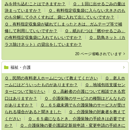
みを持ち込むことはできますか？
Ｑ．１回に出せるごみの量は
決まっていますか？
Ｑ．有料指定収集袋に入らない大きさのも
のも分解して小さくすれば、袋に入れて出していいですか？
Ｑ．有料指定収集袋が破れてしまったときは、ガムテープ等で補
修して利用していいですか？
Ｑ．紙おむつは「燃やせるごみ」
の有料指定収集袋に入れてもいいですか？
Ｑ．防鳥ネット（カ
ラス除けネット）の貸出をしていますか？
20 ページ省略されています
福祉・介護
Ｑ．民間の有料老人ホームについて教えてください
Ｑ．老人ホ
ームにはどういったものがありますか？
Ｑ．地域包括支援セン
ターについて知りたい
Ｑ．高齢者の介護について相談できる窓
口はありますか？
Ｑ．介護保険のサービスの種類はどんなもの
がありますか？
Ｑ．６５歳未満でも介護保険のサービスが受け
られる場合があると聞きました
Ｑ．介護保険の対象者を教えて
ください
Ｑ．６５歳になるとき、介護保険の手続きは必要です
か？
Ｑ．介護保険の要介護認定新規申請・変更申請の手続きに