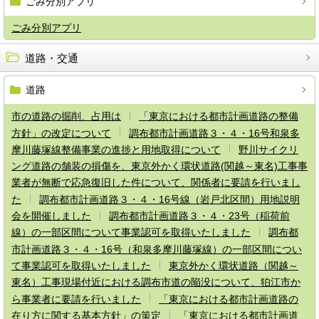
ごみ分別アプリ
ごみ分別アプリ
道路・交通
道路
市の道路の掘削、占用は
「東京における都市計画道路の整備
方針」の改定について
調布都市計画道路３・４・16号和泉多
摩川藤塚線整備事業の進捗と用地取得について
野川サイクリ
ング道路の舗装の損傷を、東京外かく環状道路(関越～東名)工事事
業者が無断で応急復旧した件について、関係者に要請を行いまし
た
調布都市計画道路３・４・16号線（岩戸北区間）用地説明
会を開催しました
調布都市計画道路３・４・23号（稲荷前
線）の一部区間について事業認可を取得いたしました
調布都
市計画道路３・４・16号（和泉多摩川藤塚線）の一部区間につい
て事業認可を取得いたしました
東京外かく環状道路（関越～
東名）工事現場付近における調布市道の陥没について、狛江市か
ら事業者に要請を行いました
「東京における都市計画道路の
在り方に関する基本方針」の策定
「東京における都市計画道