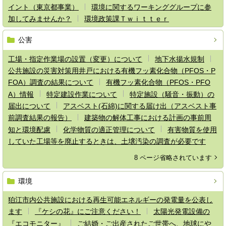
イント（東京都事業）
環境に関するワーキンググループに参
加してみませんか？
環境政策課Ｔｗｉｔｔｅｒ
公害
工場・指定作業場の設置（変更）について
地下水揚水規制
公共施設の災害対策用井戸における有機フッ素化合物（PFOS・P
FOA）調査の結果について
有機フッ素化合物（PFOS・PFO
A）情報
特定建設作業について
特定施設（騒音・振動）の
届出について
アスベスト(石綿)に関する届け出（アスベスト事
前調査結果の報告）
建築物の解体工事における計画の事前周
知と環境配慮
化学物質の適正管理について
有害物質を使用
していた工場等を廃止するときは、土壌汚染の調査が必要です
8 ページ省略されています
環境
狛江市内公共施設における再生可能エネルギーの発電量を公表し
ます
『ケシの花』にご注意ください！
太陽光発電設備の
『エコモニター』
ご結婚・ご出産されたご世帯へ、地球にや