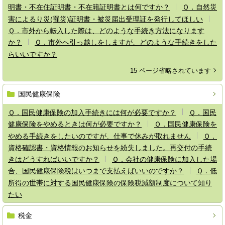
明書・不在住証明書・不在籍証明書とは何ですか？
Ｑ．自然災
害によるり災(罹災)証明書・被災届出受理証を発行してほしい
Ｑ．市外から転入した際は、どのような手続き方法になります
か？
Ｑ．市外へ引っ越しをしますが、どのような手続きをした
らいいですか？
15 ページ省略されています
国民健康保険
Ｑ．国民健康保険の加入手続きには何が必要ですか？
Ｑ．国民
健康保険をやめるときは何が必要ですか？
Ｑ．国民健康保険を
やめる手続きをしたいのですが、仕事で休みが取れません
Ｑ．
資格確認書・資格情報のお知らせを紛失しました。再交付の手続
きはどうすればいいですか？
Ｑ．会社の健康保険に加入した場
合、国民健康保険税はいつまで支払えばいいのですか？
Ｑ．低
所得の世帯に対する国民健康保険の保険税減額制度について知り
たい
税金