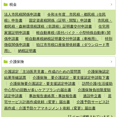
税金
法人市民税関係申請書
令和８年度 市民税・都民税（住民
税）申告書
固定資産税関係（証明・閲覧）申請書
市民税・
都民税・森林環境税課税（非課税）証明書交付申請書
住宅用
家屋証明申請書
軽自動車税 (原付バイク・小型特殊自動車) 関
係申請書
軽自動車税納税証明書交付申請書（車検用）
特別
徴収関係申請書
狛江市市税口座振替依頼書（ダウンロード専
用）
納税証明書
介護保険
介護認定「主治医意見書」作成のための質問票
介護保険認定
結果等確認票
介護保険 要介護認定・要支援認定申請取下書
介護保険要介護認定・要支援認定申請書
訪問介護(生活援助
中心型)の回数が多いケアプランの届出書
介護保険負担限度額
認定申請書
事故報告連絡票・事故報告書
過誤申立書
居
宅サービス計画作成依頼（変更）届出書
介護予防サービス計
画作成・介護予防ケアマネジメント依頼（変更）届出書
12 ページ省略されています