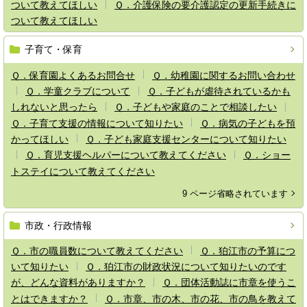
ついて教えてほしい
Ｑ．介護保険の要介護認定の更新手続きに
ついて教えてほしい
子育て・保育
Ｑ．保育園よくあるお問合せ
Ｑ．幼稚園に関するお問い合わせ
Ｑ．学童クラブについて
Ｑ．子どもが虐待されているかも
しれないと思ったら
Ｑ．子どもや家庭のことで相談したい
Ｑ．子育て支援の情報について知りたい
Ｑ．病気の子どもを預
かってほしい
Ｑ．子ども家庭支援センターについて知りたい
Ｑ．育児支援ヘルパーについて教えてください
Ｑ．ショー
トステイについて教えてください
9 ページ省略されています
市政・行政情報
Ｑ．市の職員数について教えてください
Ｑ．狛江市の予算につ
いて知りたい
Ｑ．狛江市の財政状況について知りたいのです
が、どんな資料がありますか？
Ｑ．団体活動誌に市章を使うこ
とはできますか？
Ｑ．市章、市の木、市の花、市の鳥を教えて