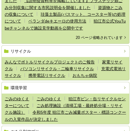
ました
【説明会資料等を掲載しています】プラスチック類ご
み分別収集に関する市民説明会を開催しました
資源物とごみ
の収集について
珪藻土製品(バスマット、コースター等)の処理
について
ベランダdeキエーロの使用方法
狛江市公式YouTu
beチャンネルで施設見学動画を公開中です
20 ページ省略されています
リサイクル
みんなでボトルリサイクルプロジェクトのご報告
家電リサイ
クル
パソコンリサイクル・二輪車リサイクル
充電式電池リ
サイクル
携帯電話リサイクル
おもちゃ病院
環境学習
ごみのゆくえ
ごみのゆくえ
狛江市ビン・缶リサイクルセン
ターについて
ごみ処理施設（清掃工場・最終処分場・リサイ
クル施設）
令和5年度 狛江市ごみ減量ポスター・標語コンクー
ルの入賞作品が決定しました