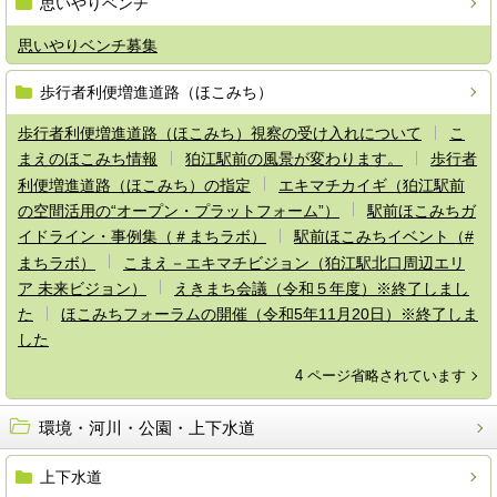
思いやりベンチ
思いやりベンチ募集
歩行者利便増進道路（ほこみち）
歩行者利便増進道路（ほこみち）視察の受け入れについて
こ
まえのほこみち情報
狛江駅前の風景が変わります。
歩行者
利便増進道路（ほこみち）の指定
エキマチカイギ（狛江駅前
の空間活用の“オープン・プラットフォーム”）
駅前ほこみちガ
イドライン・事例集（＃まちラボ）
駅前ほこみちイベント（#
まちラボ）
こまえ－エキマチビジョン（狛江駅北口周辺エリ
ア 未来ビジョン）
えきまち会議（令和５年度）※終了しまし
た
ほこみちフォーラムの開催（令和5年11月20日）※終了しま
した
4 ページ省略されています
環境・河川・公園・上下水道
上下水道