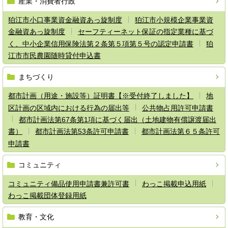
産業・消費者行政
狛江市小口事業資金融資あっ旋制度
狛江市小規模企業事業資
金融資あっ旋制度
セーフティーネット保証の指定業種に基づ
く、中小企業信用保険法第２条第５項第５号の認定申請書
狛
江市市民農園随時貸付申込書
まちづくり
都市計画（用途・施設等）証明書【※受付終了しました】
地
区計画の区域内における行為の届出等
公共物占用許可申請書
都市計画法第67条第1項に基づく届出（土地建物有償譲渡届出
書）
都市計画法第53条許可申請書
都市計画法第６５条許可
申請書
コミュニティ
コミュニティ備品使用申請書兼許可書
わっこ掲載申込用紙
わっこ掲載団体登録用紙
教育・文化