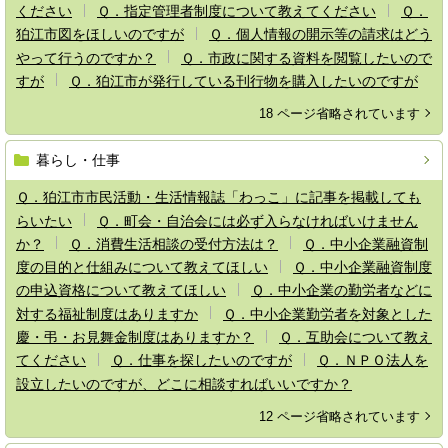
ください
Ｑ．指定管理者制度について教えてください
Ｑ．
狛江市図をほしいのですが
Ｑ．個人情報の開示等の請求はどう
やって行うのですか？
Ｑ．市政に関する資料を閲覧したいので
すが
Ｑ．狛江市が発行している刊行物を購入したいのですが
18 ページ省略されています
暮らし・仕事
Ｑ．狛江市市民活動・生活情報誌「わっこ」に記事を掲載しても
らいたい
Ｑ．町会・自治会には必ず入らなければいけません
か？
Ｑ．消費生活相談の受付方法は？
Ｑ．中小企業融資制
度の目的と仕組みについて教えてほしい
Ｑ．中小企業融資制度
の申込資格について教えてほしい
Ｑ．中小企業の勤労者などに
対する福祉制度はありますか
Ｑ．中小企業勤労者を対象とした
慶・弔・お見舞金制度はありますか？
Ｑ．互助会について教え
てください
Ｑ．仕事を探したいのですが
Ｑ．ＮＰＯ法人を
設立したいのですが、どこに相談すればいいですか？
12 ページ省略されています