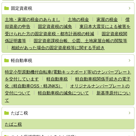
固定資産税
土地・家屋の税金のあらまし
土地の税金
家屋の税金
償
却資産の申告
固定資産税の減免
東日本大震災による被害を
受けられた方の固定資産税・都市計画税の軽減
固定資産税関
係証明書等
固定資産課税台帳、公図、土地家屋台帳の閲覧等
相続があった場合の固定資産税等に関する手続き
軽自動車税
特定小型原動機付自転車(電動キックボード等)のナンバープレート
を交付しています
軽自動車税
軽自動車税関係手続きの電子
化（軽自動車OSS・軽JNKS）
オリジナルナンバープレートの
交付について
軽自動車税の減免について
新基準原付につい
て
たばこ税
たばこ税