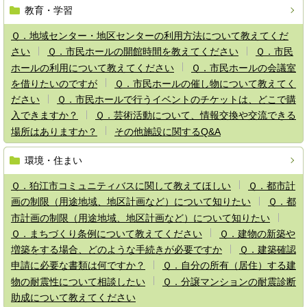
教育・学習
Ｑ．地域センター・地区センターの利用方法について教えてくだ
さい
Ｑ．市民ホールの開館時間を教えてください
Ｑ．市民
ホールの利用について教えてください
Ｑ．市民ホールの会議室
を借りたいのですが
Ｑ．市民ホールの催し物について教えてく
ださい
Ｑ．市民ホールで行うイベントのチケットは、どこで購
入できますか？
Ｑ．芸術活動について、情報交換や交流できる
場所はありますか？
その他施設に関するQ&A
環境・住まい
Ｑ．狛江市コミュニティバスに関して教えてほしい
Ｑ．都市計
画の制限（用途地域、地区計画など）について知りたい
Ｑ．都
市計画の制限（用途地域、地区計画など）について知りたい
Ｑ．まちづくり条例について教えてください
Ｑ．建物の新築や
増築をする場合、どのような手続きが必要ですか
Ｑ．建築確認
申請に必要な書類は何ですか？
Ｑ．自分の所有（居住）する建
物の耐震性について相談したい
Ｑ．分譲マンションの耐震診断
助成について教えてください