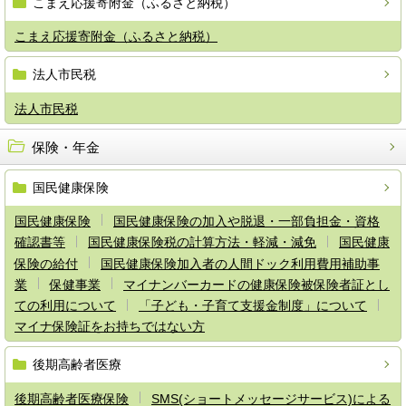
こまえ応援寄附金（ふるさと納税）
こまえ応援寄附金（ふるさと納税）
法人市民税
法人市民税
保険・年金
国民健康保険
国民健康保険
国民健康保険の加入や脱退・一部負担金・資格
確認書等
国民健康保険税の計算方法・軽減・減免
国民健康
保険の給付
国民健康保険加入者の人間ドック利用費用補助事
業
保健事業
マイナンバーカードの健康保険被保険者証とし
ての利用について
「子ども・子育て支援金制度」について
マイナ保険証をお持ちではない方
後期高齢者医療
後期高齢者医療保険
SMS(ショートメッセージサービス)による