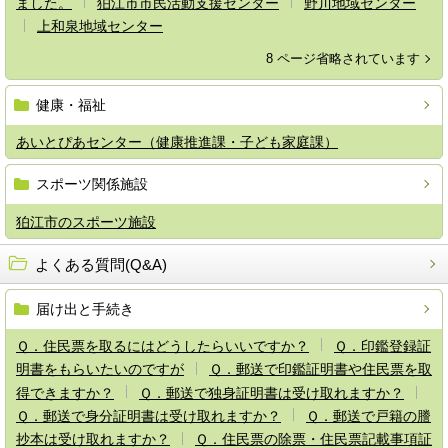
ました。
狛江市市民活動支援センター
野川地域センター
上和泉地域センター
8 ページ省略されています
健康・福祉
あいとぴあセンター（健康推進課・子ども家庭課）
スポーツ関係施設
狛江市のスポーツ施設
よくある質問(Q&A)
届け出と手続き
Ｑ．住民票を取るにはどうしたらいいですか？
Ｑ．印鑑登録証
明書をもらいたいのですが
Ｑ．郵送で印鑑証明書や住民票を取
得できますか？
Ｑ．郵送で独身証明書は受け取れますか？
Ｑ．郵送で身分証明書は受け取れますか？
Ｑ．郵送で戸籍の謄
抄本は受け取れますか？
Ｑ．住民票の除票・住民票記載事項証