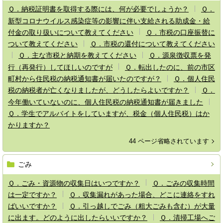
Ｑ．納税証明書を取得する際には、何が必要でしょうか？
Ｑ．
新型コロナウイルス感染症等の影響に伴い支給される助成金・給
付金の取り扱いについて教えてください
Ｑ．市税の口座振替に
ついて教えてください
Ｑ．市税の還付について教えてください
Ｑ．主な市税と納期を教えてください
Ｑ．源泉徴収票を発
行（再発行）してほしいのですが
Ｑ．転出したのに、前の市区
町村から住民税の納税通知書が届いたのですが？
Ｑ．個人住民
税の納税者が亡くなりましたが、どうしたらよいですか？
Ｑ．
今年働いていないのに、個人住民税の納税通知書が届きました
Ｑ．学生でアルバイトをしていますが、税金（個人住民税）はか
かりますか？
44 ページ省略されています
ごみ
Ｑ．ごみ・資源物の収集日はいつですか？
Ｑ．ごみの収集時間
は一定ですか？
Ｑ．収集漏れがあった場合、どこに連絡をすれ
ばいいですか？
Ｑ．引っ越しでごみ（粗大ごみも含む）が大量
に出ます。どのように出したらいいですか？
Ｑ．清掃工場へご