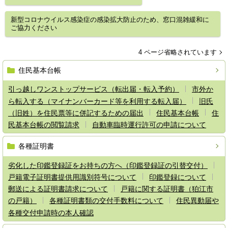
新型コロナウイルス感染症の感染拡大防止のため、窓口混雑緩和に
ご協力ください
4 ページ省略されています
住民基本台帳
引っ越しワンストップサービス（転出届・転入予約）
市外か
ら転入する（マイナンバーカード等を利用する転入届）
旧氏
（旧姓）を住民票等に併記するための届出
住民基本台帳
住
民基本台帳の閲覧請求
自動車臨時運行許可の申請について
各種証明書
劣化した印鑑登録証をお持ちの方へ（印鑑登録証の引替交付）
戸籍電子証明書提供用識別符号について
印鑑登録について
郵送による証明書請求について
戸籍に関する証明書（狛江市
の戸籍）
各種証明書類の交付手数料について
住民異動届や
各種交付申請時の本人確認