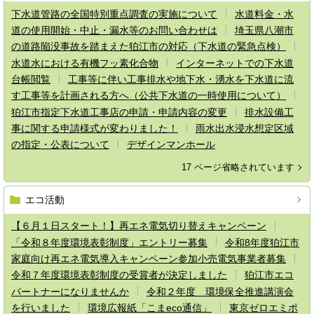
下水道管路の全国特別重点調査の実施について
水道料金・水
道の使用開始・中止・漏水等のお問い合わせは
埼玉県八潮市
の道路陥没事故を踏まえた狛江市の対応（下水道の緊急点検）
水道水における有機フッ素化合物
インターネットでの下水道
台帳閲覧
工事等に伴い工事排水や地下水・湧水を下水道に流
す工事等を計画される方へ（公共下水道の一時使用について）
狛江市指定下水道工事店の申請・申請内容の変更
排水設備工
事に関する申請様式が変わりました！
雨水出水浸水想定区域
の指定・公表について
デザインマンホール
17 ページ省略されています
エコ活動
【６月１日スタート！】再エネ電気切り替えキャンペーン
「令和８年度環境表彰制度」エントリー募集
令和8年度狛江市
家庭向け再エネ電気導入キャンペーン参加小売電気事業者募集
令和７年度環境表彰制度の受賞者が決定しました
狛江市エコ
パートナーになりませんか
令和２年度 環境保全推進講演会
を行いました
環境広報紙「こまeco通信」
東京ゼロエミポ