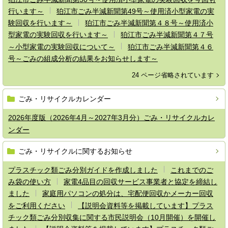
行います～
狛江市ごみ半減新聞第49号～使用済小型家電の実
験回収を行います～
狛江市ごみ半減新聞第４８号～使用済小
型家電の実験回収を行います～
狛江市ごみ半減新聞第４７号
～小型家電の実験回収について～
狛江市ごみ半減新聞第４６
号～ごみの組成分析の結果をお知らせします～
24 ページ省略されています
ごみ・リサイクルカレンダー
2026年度版（2026年4月～2027年3月分）ごみ・リサイクルカレ
ンダー
ごみ・リサイクルに関するお知らせ
プラスチック類ごみ分別ガイドを作成しました
これまでのご
み袋の使い方
家電4品目の回収サービス事業者と協定を締結し
ました
家庭用パソコンの処分は、宅配便回収かメーカー回収
をご利用ください
【説明会資料等を掲載しています】プラス
チック類ごみ分別収集に関する市民説明会（10月開催）を開催し