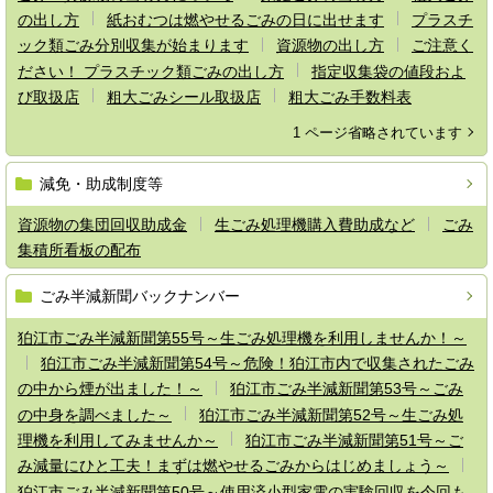
の出し方
紙おむつは燃やせるごみの日に出せます
プラスチ
ック類ごみ分別収集が始まります
資源物の出し方
ご注意く
ださい！ プラスチック類ごみの出し方
指定収集袋の値段およ
び取扱店
粗大ごみシール取扱店
粗大ごみ手数料表
1 ページ省略されています
減免・助成制度等
資源物の集団回収助成金
生ごみ処理機購入費助成など
ごみ
集積所看板の配布
ごみ半減新聞バックナンバー
狛江市ごみ半減新聞第55号～生ごみ処理機を利用しませんか！～
狛江市ごみ半減新聞第54号～危険！狛江市内で収集されたごみ
の中から煙が出ました！～
狛江市ごみ半減新聞第53号～ごみ
の中身を調べました～
狛江市ごみ半減新聞第52号～生ごみ処
理機を利用してみませんか～
狛江市ごみ半減新聞第51号～ご
み減量にひと工夫！まずは燃やせるごみからはじめましょう～
狛江市ごみ半減新聞第50号～使用済小型家電の実験回収を今回も