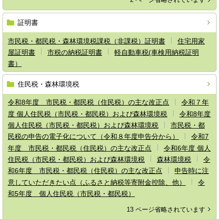
証明書
市民税・都民税・森林環境税課税（非課税）証明書
住宅用家
屋証明書
市税の納税証明書
軽自動車税(車検用納税証明
書）
住民税・森林環境税
令和8年度 市民税・都民税（住民税）の主な改正点
令和７年
度 個人住民税（市民税・都民税）および森林環境税
令和8年度
個人住民税（市民税・都民税）および森林環境税
市民税・都
民税の申告の電子化について（令和８年度申告分から）
令和7
年度 市民税・都民税（住民税）の主な改正点
令和6年度 個人
住民税（市民税・都民税）および森林環境税
森林環境税
令
和6年度 市民税・都民税（住民税）の主な改正点
申告時に注
意していただきたい点（ふるさと納税等寄附金控除、他）
令
和5年度 個人住民税（市民税・都民税）
13 ページ省略されています