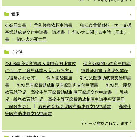
健康
妊娠届出書
予防接種依頼申請書
狛江市骨髄移植ドナー支援
事業助成金交付申請書・請求書
飼い犬に関する申請（届出）
書
飼い犬の死亡届
子ども
令和6年度保育施設入園申込関連書式
保育短時間への変更申請
について（育児休業へ入られる方）
復職証明書（育児休業か
ら復帰された方）
保育園登園届
乳幼児医療助成費支給申請
書
乳幼児医療費助成制度医療証再交付申請書
乳幼児・義務
教育就学児・高校生等医療費助成制度医療証交付申請書
乳幼
児・義務教育就学児・高校生等医療費助成制度申請事項変更届
（保険変更）
義務教育就学児医療助成費支給申請書
高校生
等医療助成費支給申請書
7 ページ省略されています