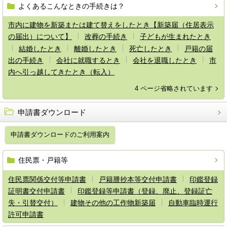
よくあるこんなときの手続きは？
市内に建物を新築または建て替えをしたとき【新築届（住居表示
の届出）について】
改葬の手続き
子どもが生まれたとき
結婚したとき
離婚したとき
死亡したとき
戸籍の届
出の手続き
会社に就職するとき
会社を退職したとき
市
内へ引っ越してきたとき（転入）
4 ページ省略されています
申請書ダウンロード
申請書ダウンロードのご利用案内
住民票・戸籍等
住民票関係交付等申請書
戸籍謄抄本等交付申請書
印鑑登録
証明書交付申請書
印鑑登録等申請書（登録、廃止、登録証亡
失・引替交付）
建物その他の工作物新築届
自動車臨時運行
許可申請書