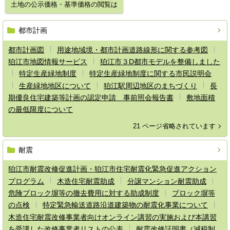
土地の公示価格・基準価格の閲覧は
都市計画
都市計画図
用途地域境・都市計画道路線形に関する参考図
狛江市地図情報サービス
狛江市３D都市モデルを整備しました
特定生産緑地制度
特定生産緑地制度に関する市民説明会
生産緑地地区について
狛江駅周辺地区のまちづくり
長
期優良住宅建築等計画の認定申請 事前照会報告書
敷地面積
の最低限度について
21 ページ省略されています
耐震
狛江市耐震改修促進計画・狛江市住宅耐震化緊急促進アクション
プログラム
木造住宅耐震助成
分譲マンション耐震助成
危険ブロック塀等の撤去費用に対する助成制度
ブロック塀等
の点検
特定緊急輸送道路沿道建築物の耐震化事業について
木造住宅耐震改修事業者向けオンライン講習の実施および本講習
を受講した改修事業者リストの公表
耐震改修証明書（減税制