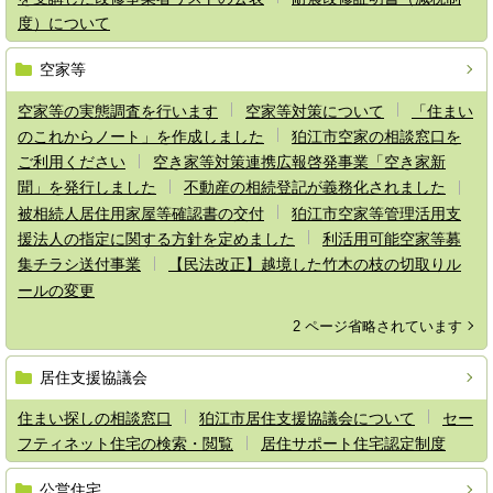
度）について
空家等
空家等の実態調査を行います
空家等対策について
「住まい
のこれからノート」を作成しました
狛江市空家の相談窓口を
ご利用ください
空き家等対策連携広報啓発事業「空き家新
聞」を発行しました
不動産の相続登記が義務化されました
被相続人居住用家屋等確認書の交付
狛江市空家等管理活用支
援法人の指定に関する方針を定めました
利活用可能空家等募
集チラシ送付事業
【民法改正】越境した竹木の枝の切取りル
ールの変更
2 ページ省略されています
居住支援協議会
住まい探しの相談窓口
狛江市居住支援協議会について
セー
フティネット住宅の検索・閲覧
居住サポート住宅認定制度
公営住宅