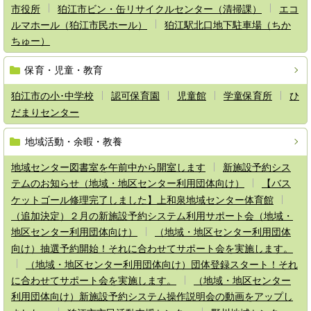
市役所
狛江市ビン・缶リサイクルセンター（清掃課）
エコ
ルマホール（狛江市民ホール）
狛江駅北口地下駐車場（ちか
ちゅー）
保育・児童・教育
狛江市の小･中学校
認可保育園
児童館
学童保育所
ひ
だまりセンター
地域活動・余暇・教養
地域センター図書室を午前中から開室します
新施設予約シス
テムのお知らせ（地域・地区センター利用団体向け）
【バス
ケットゴール修理完了しました】上和泉地域センター体育館
（追加決定）２月の新施設予約システム利用サポート会（地域・
地区センター利用団体向け）
（地域・地区センター利用団体
向け）抽選予約開始！それに合わせてサポート会を実施します。
（地域・地区センター利用団体向け）団体登録スタート！それ
に合わせてサポート会を実施します。
（地域・地区センター
利用団体向け）新施設予約システム操作説明会の動画をアップし