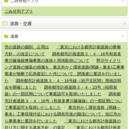
ごみ分別アプリ
ごみ分別アプリ
道路・交通
道路
市の道路の掘削、占用は
「東京における都市計画道路の整備
方針」の改定について
調布都市計画道路３・４・16号和泉多
摩川藤塚線整備事業の進捗と用地取得について
野川サイクリ
ング道路の舗装の損傷を、東京外かく環状道路(関越～東名)工事事
業者が無断で応急復旧した件について、関係者に要請を行いまし
た
調布都市計画道路３・４・16号線（岩戸北区間）用地説明
会を開催しました
調布都市計画道路３・４・23号（稲荷前
線）の一部区間について事業認可を取得いたしました
調布都
市計画道路３・４・16号（和泉多摩川藤塚線）の一部区間につい
て事業認可を取得いたしました
東京外かく環状道路（関越～
東名）工事現場付近における調布市道の陥没について、狛江市か
ら事業者に要請を行いました
「東京における都市計画道路の
在り方に関する基本方針」の策定
「東京における都市計画道