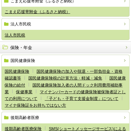
こまえ応援寄附金（ふるさと納税）
こまえ応援寄附金（ふるさと納税）
法人市民税
法人市民税
保険・年金
国民健康保険
国民健康保険
国民健康保険の加入や脱退・一部負担金・資格
確認書等
国民健康保険税の計算方法・軽減・減免
国民健康
保険の給付
国民健康保険加入者の人間ドック利用費用補助事
業
保健事業
マイナンバーカードの健康保険被保険者証とし
ての利用について
「子ども・子育て支援金制度」について
マイナ保険証をお持ちではない方
後期高齢者医療
後期高齢者医療保険
SMS(ショートメッセージサービス)による