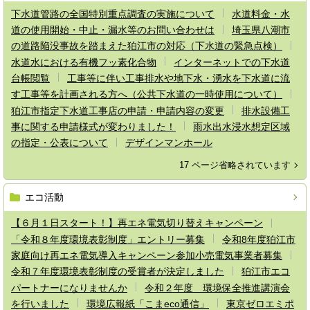
下水道管路の全国特別重点調査の実施について
水道料金・水
道の使用開始・中止・漏水等のお問い合わせは
埼玉県八潮市
の道路陥没事故を踏まえた狛江市の対応（下水道の緊急点検）
水道水における有機フッ素化合物
インターネットでの下水道
台帳閲覧
工事等に伴い工事排水や地下水・湧水を下水道に流
す工事等を計画される方へ（公共下水道の一時使用について）
狛江市指定下水道工事店の申請・申請内容の変更
排水設備工
事に関する申請様式が変わりました！
雨水出水浸水想定区域
の指定・公表について
デザインマンホール
17 ページ省略されています
エコ活動
【６月１日スタート！】再エネ電気切り替えキャンペーン
「令和８年度環境表彰制度」エントリー募集
令和8年度狛江市
家庭向け再エネ電気導入キャンペーン参加小売電気事業者募集
令和７年度環境表彰制度の受賞者が決定しました
狛江市エコ
パートナーになりませんか
令和２年度 環境保全推進講演会
を行いました
環境広報紙「こまeco通信」
東京ゼロエミポ