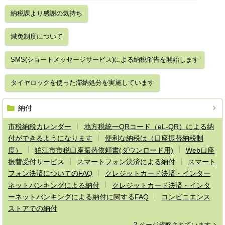
納税課より感謝の気持ち
減免制度について
SMS(ショートメッセージサービス)による納税催告を開始します
タイヤロックを使った滞納処分を実施しています
納付
市税納税カレンダー
地方税統一QRコード（eL-QR）による納
付ができるようになります
便利な納税は（口座振替納税制
度）
狛江市市税口座振替依頼書(ダウンロード用)
Web口座
振替受付サービス
スマートフォン決済による納付
スマート
フォン決済についてのFAQ
クレジットカード決済・インター
ネットバンキングによる納付
クレジットカード決済・インタ
ーネットバンキングによる納付に関するFAQ
コンビニエンス
ストアでの納付
2 ページ省略されています