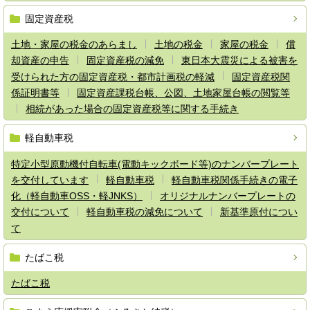
固定資産税
土地・家屋の税金のあらまし
土地の税金
家屋の税金
償
却資産の申告
固定資産税の減免
東日本大震災による被害を
受けられた方の固定資産税・都市計画税の軽減
固定資産税関
係証明書等
固定資産課税台帳、公図、土地家屋台帳の閲覧等
相続があった場合の固定資産税等に関する手続き
軽自動車税
特定小型原動機付自転車(電動キックボード等)のナンバープレート
を交付しています
軽自動車税
軽自動車税関係手続きの電子
化（軽自動車OSS・軽JNKS）
オリジナルナンバープレートの
交付について
軽自動車税の減免について
新基準原付につい
て
たばこ税
たばこ税