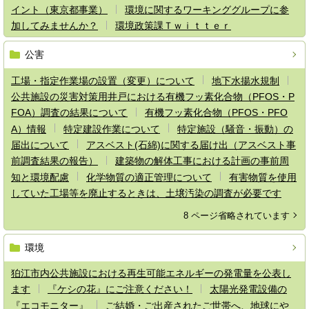
イント（東京都事業）
環境に関するワーキンググループに参
加してみませんか？
環境政策課Ｔｗｉｔｔｅｒ
公害
工場・指定作業場の設置（変更）について
地下水揚水規制
公共施設の災害対策用井戸における有機フッ素化合物（PFOS・P
FOA）調査の結果について
有機フッ素化合物（PFOS・PFO
A）情報
特定建設作業について
特定施設（騒音・振動）の
届出について
アスベスト(石綿)に関する届け出（アスベスト事
前調査結果の報告）
建築物の解体工事における計画の事前周
知と環境配慮
化学物質の適正管理について
有害物質を使用
していた工場等を廃止するときは、土壌汚染の調査が必要です
8 ページ省略されています
環境
狛江市内公共施設における再生可能エネルギーの発電量を公表し
ます
『ケシの花』にご注意ください！
太陽光発電設備の
『エコモニター』
ご結婚・ご出産されたご世帯へ、地球にや