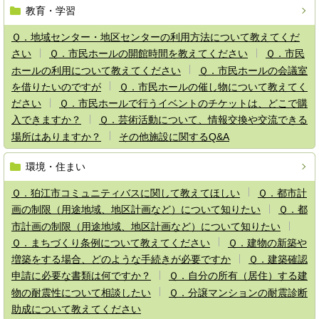
教育・学習
Ｑ．地域センター・地区センターの利用方法について教えてくだ
さい
Ｑ．市民ホールの開館時間を教えてください
Ｑ．市民
ホールの利用について教えてください
Ｑ．市民ホールの会議室
を借りたいのですが
Ｑ．市民ホールの催し物について教えてく
ださい
Ｑ．市民ホールで行うイベントのチケットは、どこで購
入できますか？
Ｑ．芸術活動について、情報交換や交流できる
場所はありますか？
その他施設に関するQ&A
環境・住まい
Ｑ．狛江市コミュニティバスに関して教えてほしい
Ｑ．都市計
画の制限（用途地域、地区計画など）について知りたい
Ｑ．都
市計画の制限（用途地域、地区計画など）について知りたい
Ｑ．まちづくり条例について教えてください
Ｑ．建物の新築や
増築をする場合、どのような手続きが必要ですか
Ｑ．建築確認
申請に必要な書類は何ですか？
Ｑ．自分の所有（居住）する建
物の耐震性について相談したい
Ｑ．分譲マンションの耐震診断
助成について教えてください