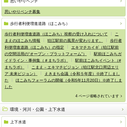
思いやりベンチ
思いやりベンチ募集
歩行者利便増進道路（ほこみち）
歩行者利便増進道路（ほこみち）視察の受け入れについて
こ
まえのほこみち情報
狛江駅前の風景が変わります。
歩行者
利便増進道路（ほこみち）の指定
エキマチカイギ（狛江駅前
の空間活用の“オープン・プラットフォーム”）
駅前ほこみちガ
イドライン・事例集（＃まちラボ）
駅前ほこみちイベント（#
まちラボ）
こまえ－エキマチビジョン（狛江駅北口周辺エリ
ア 未来ビジョン）
えきまち会議（令和５年度）※終了しまし
た
ほこみちフォーラムの開催（令和5年11月20日）※終了しま
した
4 ページ省略されています
環境・河川・公園・上下水道
上下水道