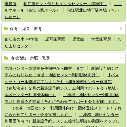
市役所
狛江市ビン・缶リサイクルセンター（清掃課）
エコ
ルマホール（狛江市民ホール）
狛江駅北口地下駐車場（ちか
ちゅー）
保育・児童・教育
狛江市の小･中学校
認可保育園
児童館
学童保育所
ひ
だまりセンター
地域活動・余暇・教養
地域センター図書室を午前中から開室します
新施設予約シス
テムのお知らせ（地域・地区センター利用団体向け）
【バス
ケットゴール修理完了しました】上和泉地域センター体育館
（追加決定）２月の新施設予約システム利用サポート会（地域・
地区センター利用団体向け）
（地域・地区センター利用団体
向け）抽選予約開始！それに合わせてサポート会を実施します。
（地域・地区センター利用団体向け）団体登録スタート！それ
に合わせてサポート会を実施します。
（地域・地区センター
利用団体向け）新施設予約システム操作説明会の動画をアップし