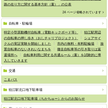
路の在り方に関する基本方針（案）」の公表
24 ページ省略されています
自転車・駐輪場
特定小型原動機付自転車（電動キックボード等）
狛江駅周辺
の自転車の押し歩き（おしチャリプロジェクト）
シェアサイ
クルの実証実験を開始しました
市内の無料・有料駐輪場
放
置自転車のないきれいなまちを
撤去自転車等の引き取りは返
還場所へ
自転車利用に関する共通ルール（案）を試験的に導
入していきます
交通
こまバス
狛江駅北口地下駐車場
狛江駅北口地下駐車場（ちかちゅー）からのお知らせ