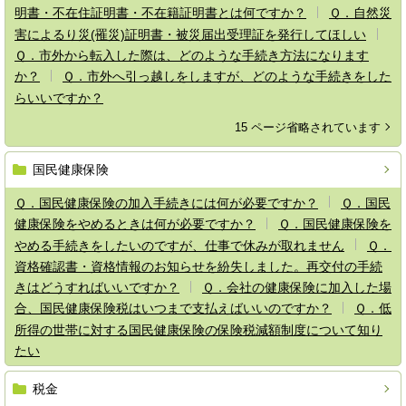
明書・不在住証明書・不在籍証明書とは何ですか？
Ｑ．自然災
害によるり災(罹災)証明書・被災届出受理証を発行してほしい
Ｑ．市外から転入した際は、どのような手続き方法になります
か？
Ｑ．市外へ引っ越しをしますが、どのような手続きをした
らいいですか？
15 ページ省略されています
国民健康保険
Ｑ．国民健康保険の加入手続きには何が必要ですか？
Ｑ．国民
健康保険をやめるときは何が必要ですか？
Ｑ．国民健康保険を
やめる手続きをしたいのですが、仕事で休みが取れません
Ｑ．
資格確認書・資格情報のお知らせを紛失しました。再交付の手続
きはどうすればいいですか？
Ｑ．会社の健康保険に加入した場
合、国民健康保険税はいつまで支払えばいいのですか？
Ｑ．低
所得の世帯に対する国民健康保険の保険税減額制度について知り
たい
税金