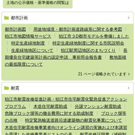
土地の公示価格・基準価格の閲覧は
都市計画
都市計画図
用途地域境・都市計画道路線形に関する参考図
狛江市地図情報サービス
狛江市３D都市モデルを整備しました
特定生産緑地制度
特定生産緑地制度に関する市民説明会
生産緑地地区について
狛江駅周辺地区のまちづくり
長
期優良住宅建築等計画の認定申請 事前照会報告書
敷地面積
の最低限度について
21 ページ省略されています
耐震
狛江市耐震改修促進計画・狛江市住宅耐震化緊急促進アクション
プログラム
木造住宅耐震助成
分譲マンション耐震助成
危険ブロック塀等の撤去費用に対する助成制度
ブロック塀等
の点検
特定緊急輸送道路沿道建築物の耐震化事業について
木造住宅耐震改修事業者向けオンライン講習の実施および本講習
を受講した改修事業者リストの公表
耐震改修証明書（減税制