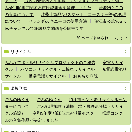
ました
【説明会資料等を掲載しています】プラスチック類ご
み分別収集に関する市民説明会を開催しました
資源物とごみ
の収集について
珪藻土製品(バスマット、コースター等)の処理
について
ベランダdeキエーロの使用方法
狛江市公式YouTu
beチャンネルで施設見学動画を公開中です
20 ページ省略されています
リサイクル
みんなでボトルリサイクルプロジェクトのご報告
家電リサイ
クル
パソコンリサイクル・二輪車リサイクル
充電式電池リ
サイクル
携帯電話リサイクル
おもちゃ病院
環境学習
ごみのゆくえ
ごみのゆくえ
狛江市ビン・缶リサイクルセン
ターについて
ごみ処理施設（清掃工場・最終処分場・リサイ
クル施設）
令和5年度 狛江市ごみ減量ポスター・標語コンクー
ルの入賞作品が決定しました