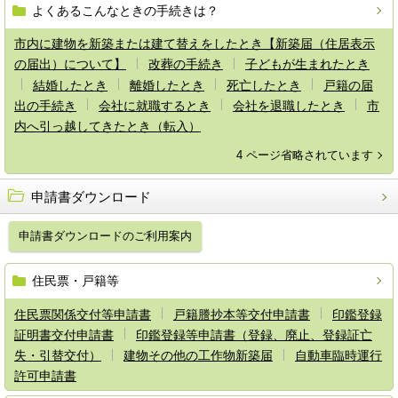
よくあるこんなときの手続きは？
市内に建物を新築または建て替えをしたとき【新築届（住居表示
の届出）について】
改葬の手続き
子どもが生まれたとき
結婚したとき
離婚したとき
死亡したとき
戸籍の届
出の手続き
会社に就職するとき
会社を退職したとき
市
内へ引っ越してきたとき（転入）
4 ページ省略されています
申請書ダウンロード
申請書ダウンロードのご利用案内
住民票・戸籍等
住民票関係交付等申請書
戸籍謄抄本等交付申請書
印鑑登録
証明書交付申請書
印鑑登録等申請書（登録、廃止、登録証亡
失・引替交付）
建物その他の工作物新築届
自動車臨時運行
許可申請書