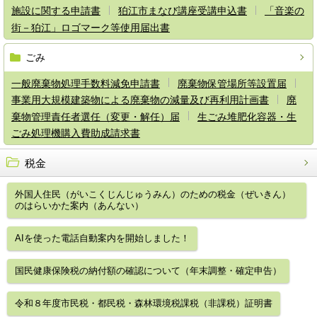
施設に関する申請書
狛江市まなび講座受講申込書
「音楽の
街－狛江」ロゴマーク等使用届出書
ごみ
一般廃棄物処理手数料減免申請書
廃棄物保管場所等設置届
事業用大規模建築物による廃棄物の減量及び再利用計画書
廃
棄物管理責任者選任（変更・解任）届
生ごみ堆肥化容器・生
ごみ処理機購入費助成請求書
税金
外国人住民（がいこくじんじゅうみん）のための税金（ぜいきん）
のはらいかた案内（あんない）
AIを使った電話自動案内を開始しました！
国民健康保険税の納付額の確認について（年末調整・確定申告）
令和８年度市民税・都民税・森林環境税課税（非課税）証明書