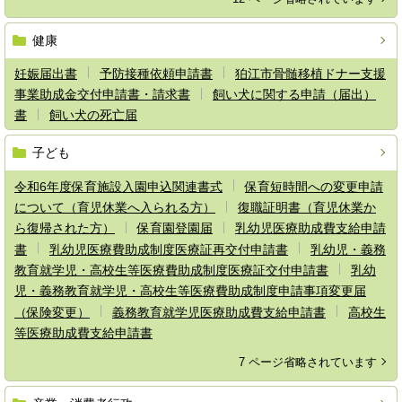
健康
妊娠届出書
予防接種依頼申請書
狛江市骨髄移植ドナー支援
事業助成金交付申請書・請求書
飼い犬に関する申請（届出）
書
飼い犬の死亡届
子ども
令和6年度保育施設入園申込関連書式
保育短時間への変更申請
について（育児休業へ入られる方）
復職証明書（育児休業か
ら復帰された方）
保育園登園届
乳幼児医療助成費支給申請
書
乳幼児医療費助成制度医療証再交付申請書
乳幼児・義務
教育就学児・高校生等医療費助成制度医療証交付申請書
乳幼
児・義務教育就学児・高校生等医療費助成制度申請事項変更届
（保険変更）
義務教育就学児医療助成費支給申請書
高校生
等医療助成費支給申請書
7 ページ省略されています