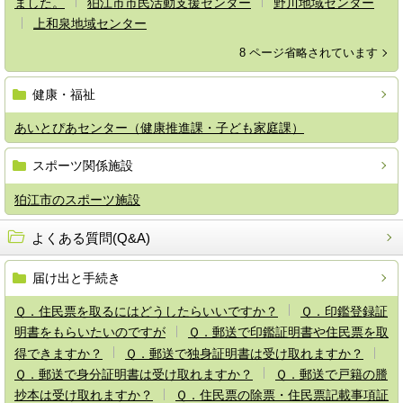
ました。
狛江市市民活動支援センター
野川地域センター
上和泉地域センター
8 ページ省略されています
健康・福祉
あいとぴあセンター（健康推進課・子ども家庭課）
スポーツ関係施設
狛江市のスポーツ施設
よくある質問(Q&A)
届け出と手続き
Ｑ．住民票を取るにはどうしたらいいですか？
Ｑ．印鑑登録証
明書をもらいたいのですが
Ｑ．郵送で印鑑証明書や住民票を取
得できますか？
Ｑ．郵送で独身証明書は受け取れますか？
Ｑ．郵送で身分証明書は受け取れますか？
Ｑ．郵送で戸籍の謄
抄本は受け取れますか？
Ｑ．住民票の除票・住民票記載事項証