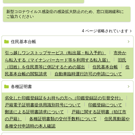
新型コロナウイルス感染症の感染拡大防止のため、窓口混雑緩和に
ご協力ください
4 ページ省略されています
住民基本台帳
引っ越しワンストップサービス（転出届・転入予約）
市外か
ら転入する（マイナンバーカード等を利用する転入届）
旧氏
（旧姓）を住民票等に併記するための届出
住民基本台帳
住
民基本台帳の閲覧請求
自動車臨時運行許可の申請について
各種証明書
劣化した印鑑登録証をお持ちの方へ（印鑑登録証の引替交付）
戸籍電子証明書提供用識別符号について
印鑑登録について
郵送による証明書請求について
戸籍に関する証明書（狛江市
の戸籍）
各種証明書類の交付手数料について
住民異動届や
各種交付申請時の本人確認