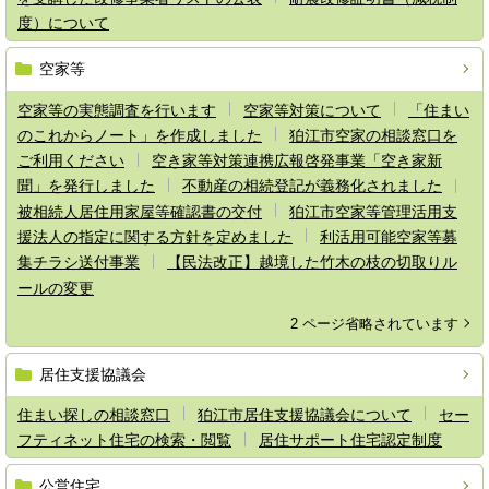
度）について
空家等
空家等の実態調査を行います
空家等対策について
「住まい
のこれからノート」を作成しました
狛江市空家の相談窓口を
ご利用ください
空き家等対策連携広報啓発事業「空き家新
聞」を発行しました
不動産の相続登記が義務化されました
被相続人居住用家屋等確認書の交付
狛江市空家等管理活用支
援法人の指定に関する方針を定めました
利活用可能空家等募
集チラシ送付事業
【民法改正】越境した竹木の枝の切取りル
ールの変更
2 ページ省略されています
居住支援協議会
住まい探しの相談窓口
狛江市居住支援協議会について
セー
フティネット住宅の検索・閲覧
居住サポート住宅認定制度
公営住宅