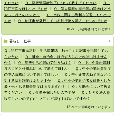
ください
Ｑ．指定管理者制度について教えてください
Ｑ．
狛江市図をほしいのですが
Ｑ．個人情報の開示等の請求はどう
やって行うのですか？
Ｑ．市政に関する資料を閲覧したいので
すが
Ｑ．狛江市が発行している刊行物を購入したいのですが
18 ページ省略されています
暮らし・仕事
Ｑ．狛江市市民活動・生活情報誌「わっこ」に記事を掲載しても
らいたい
Ｑ．町会・自治会には必ず入らなければいけません
か？
Ｑ．消費生活相談の受付方法は？
Ｑ．中小企業融資制
度の目的と仕組みについて教えてほしい
Ｑ．中小企業融資制度
の申込資格について教えてほしい
Ｑ．中小企業の勤労者などに
対する福祉制度はありますか
Ｑ．中小企業勤労者を対象とした
慶・弔・お見舞金制度はありますか？
Ｑ．互助会について教え
てください
Ｑ．仕事を探したいのですが
Ｑ．ＮＰＯ法人を
設立したいのですが、どこに相談すればいいですか？
12 ページ省略されています