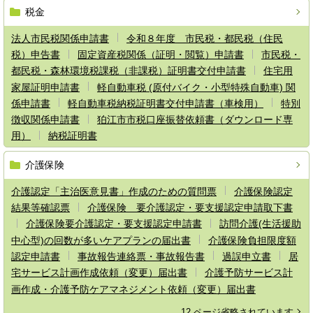
税金
法人市民税関係申請書
令和８年度 市民税・都民税（住民
税）申告書
固定資産税関係（証明・閲覧）申請書
市民税・
都民税・森林環境税課税（非課税）証明書交付申請書
住宅用
家屋証明申請書
軽自動車税 (原付バイク・小型特殊自動車) 関
係申請書
軽自動車税納税証明書交付申請書（車検用）
特別
徴収関係申請書
狛江市市税口座振替依頼書（ダウンロード専
用）
納税証明書
介護保険
介護認定「主治医意見書」作成のための質問票
介護保険認定
結果等確認票
介護保険 要介護認定・要支援認定申請取下書
介護保険要介護認定・要支援認定申請書
訪問介護(生活援助
中心型)の回数が多いケアプランの届出書
介護保険負担限度額
認定申請書
事故報告連絡票・事故報告書
過誤申立書
居
宅サービス計画作成依頼（変更）届出書
介護予防サービス計
画作成・介護予防ケアマネジメント依頼（変更）届出書
12 ページ省略されています