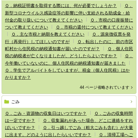
Ｑ．納税証明書を取得する際には、何が必要でしょうか？
Ｑ．
新型コロナウイルス感染症等の影響に伴い支給される助成金・給
付金の取り扱いについて教えてください
Ｑ．市税の口座振替に
ついて教えてください
Ｑ．市税の還付について教えてください
Ｑ．主な市税と納期を教えてください
Ｑ．源泉徴収票を発
行（再発行）してほしいのですが
Ｑ．転出したのに、前の市区
町村から住民税の納税通知書が届いたのですが？
Ｑ．個人住民
税の納税者が亡くなりましたが、どうしたらよいですか？
Ｑ．
今年働いていないのに、個人住民税の納税通知書が届きました
Ｑ．学生でアルバイトをしていますが、税金（個人住民税）はか
かりますか？
44 ページ省略されています
ごみ
Ｑ．ごみ・資源物の収集日はいつですか？
Ｑ．ごみの収集時間
は一定ですか？
Ｑ．収集漏れがあった場合、どこに連絡をすれ
ばいいですか？
Ｑ．引っ越しでごみ（粗大ごみも含む）が大量
に出ます。どのように出したらいいですか？
Ｑ．清掃工場へご