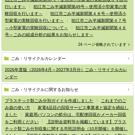
行います～
狛江市ごみ半減新聞第49号～使用済小型家電の実
験回収を行います～
狛江市ごみ半減新聞第４８号～使用済小
型家電の実験回収を行います～
狛江市ごみ半減新聞第４７号
～小型家電の実験回収について～
狛江市ごみ半減新聞第４６
号～ごみの組成分析の結果をお知らせします～
24 ページ省略されています
ごみ・リサイクルカレンダー
2026年度版（2026年4月～2027年3月分）ごみ・リサイクルカレ
ンダー
ごみ・リサイクルに関するお知らせ
プラスチック類ごみ分別ガイドを作成しました
これまでのご
み袋の使い方
家電4品目の回収サービス事業者と協定を締結し
ました
家庭用パソコンの処分は、宅配便回収かメーカー回収
をご利用ください
【説明会資料等を掲載しています】プラス
チック類ごみ分別収集に関する市民説明会（10月開催）を開催し