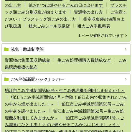
の出し方
紙おむつは燃やせるごみの日に出せます
プラスチ
ック類ごみ分別収集が始まります
資源物の出し方
ご注意く
ださい！ プラスチック類ごみの出し方
指定収集袋の値段およ
び取扱店
粗大ごみシール取扱店
粗大ごみ手数料表
1 ページ省略されています
減免・助成制度等
資源物の集団回収助成金
生ごみ処理機購入費助成など
ごみ
集積所看板の配布
ごみ半減新聞バックナンバー
狛江市ごみ半減新聞第55号～生ごみ処理機を利用しませんか！～
狛江市ごみ半減新聞第54号～危険！狛江市内で収集されたごみ
の中から煙が出ました！～
狛江市ごみ半減新聞第53号～ごみ
の中身を調べました～
狛江市ごみ半減新聞第52号～生ごみ処
理機を利用してみませんか～
狛江市ごみ半減新聞第51号～ご
み減量にひと工夫！まずは燃やせるごみからはじめましょう～
狛江市ごみ半減新聞第50号～使用済小型家電の実験回収を今回も