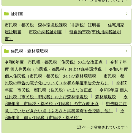
証明書
市民税・都民税・森林環境税課税（非課税）証明書
住宅用家
屋証明書
市税の納税証明書
軽自動車税(車検用納税証明
書）
住民税・森林環境税
令和8年度 市民税・都民税（住民税）の主な改正点
令和７年
度 個人住民税（市民税・都民税）および森林環境税
令和8年度
個人住民税（市民税・都民税）および森林環境税
市民税・都
民税の申告の電子化について（令和８年度申告分から）
令和7
年度 市民税・都民税（住民税）の主な改正点
令和6年度 個人
住民税（市民税・都民税）および森林環境税
森林環境税
令
和6年度 市民税・都民税（住民税）の主な改正点
申告時に注
意していただきたい点（ふるさと納税等寄附金控除、他）
令
和5年度 個人住民税（市民税・都民税）
13 ページ省略されています