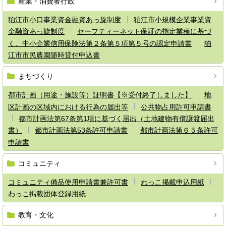
産業・消費者行政
狛江市小口事業資金融資あっ旋制度
狛江市小規模企業事業資
金融資あっ旋制度
セーフティーネット保証の指定業種に基づ
く、中小企業信用保険法第２条第５項第５号の認定申請書
狛
江市市民農園随時貸付申込書
まちづくり
都市計画（用途・施設等）証明書【※受付終了しました】
地
区計画の区域内における行為の届出等
公共物占用許可申請書
都市計画法第67条第1項に基づく届出（土地建物有償譲渡届出
書）
都市計画法第53条許可申請書
都市計画法第６５条許可
申請書
コミュニティ
コミュニティ備品使用申請書兼許可書
わっこ掲載申込用紙
わっこ掲載団体登録用紙
教育・文化