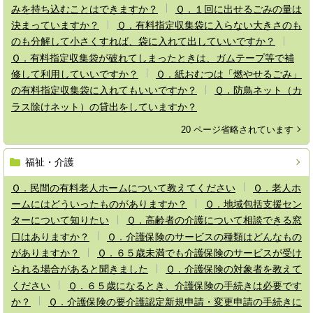
みを持ち込むことはできますか？
Ｑ．１回に出せるごみの量は
決まっていますか？
Ｑ．有料指定収集袋に入らない大きさのも
のも分解して小さくすれば、袋に入れて出していいですか？
Ｑ．有料指定収集袋が破れてしまったときは、ガムテープ等で補
修して利用していいですか？
Ｑ．紙おむつは「燃やせるごみ」
の有料指定収集袋に入れてもいいですか？
Ｑ．防鳥ネット（カ
ラス除けネット）の貸出をしていますか？
20 ページ省略されています
福祉・介護
Ｑ．民間の有料老人ホームについて教えてください
Ｑ．老人ホ
ームにはどういったものがありますか？
Ｑ．地域包括支援セン
ターについて知りたい
Ｑ．高齢者の介護について相談できる窓
口はありますか？
Ｑ．介護保険のサービスの種類はどんなもの
がありますか？
Ｑ．６５歳未満でも介護保険のサービスが受け
られる場合があると聞きました
Ｑ．介護保険の対象者を教えて
ください
Ｑ．６５歳になるとき、介護保険の手続きは必要です
か？
Ｑ．介護保険の要介護認定新規申請・変更申請の手続きに