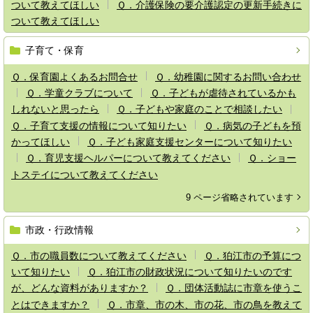
ついて教えてほしい
Ｑ．介護保険の要介護認定の更新手続きに
ついて教えてほしい
子育て・保育
Ｑ．保育園よくあるお問合せ
Ｑ．幼稚園に関するお問い合わせ
Ｑ．学童クラブについて
Ｑ．子どもが虐待されているかも
しれないと思ったら
Ｑ．子どもや家庭のことで相談したい
Ｑ．子育て支援の情報について知りたい
Ｑ．病気の子どもを預
かってほしい
Ｑ．子ども家庭支援センターについて知りたい
Ｑ．育児支援ヘルパーについて教えてください
Ｑ．ショー
トステイについて教えてください
9 ページ省略されています
市政・行政情報
Ｑ．市の職員数について教えてください
Ｑ．狛江市の予算につ
いて知りたい
Ｑ．狛江市の財政状況について知りたいのです
が、どんな資料がありますか？
Ｑ．団体活動誌に市章を使うこ
とはできますか？
Ｑ．市章、市の木、市の花、市の鳥を教えて