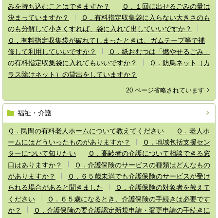
みを持ち込むことはできますか？
Ｑ．１回に出せるごみの量は
決まっていますか？
Ｑ．有料指定収集袋に入らない大きさのも
のも分解して小さくすれば、袋に入れて出していいですか？
Ｑ．有料指定収集袋が破れてしまったときは、ガムテープ等で補
修して利用していいですか？
Ｑ．紙おむつは「燃やせるごみ」
の有料指定収集袋に入れてもいいですか？
Ｑ．防鳥ネット（カ
ラス除けネット）の貸出をしていますか？
20 ページ省略されています
福祉・介護
Ｑ．民間の有料老人ホームについて教えてください
Ｑ．老人ホ
ームにはどういったものがありますか？
Ｑ．地域包括支援セン
ターについて知りたい
Ｑ．高齢者の介護について相談できる窓
口はありますか？
Ｑ．介護保険のサービスの種類はどんなもの
がありますか？
Ｑ．６５歳未満でも介護保険のサービスが受け
られる場合があると聞きました
Ｑ．介護保険の対象者を教えて
ください
Ｑ．６５歳になるとき、介護保険の手続きは必要です
か？
Ｑ．介護保険の要介護認定新規申請・変更申請の手続きに