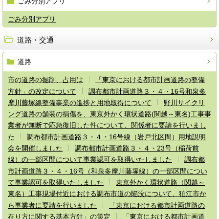
ごみ分別アプリ
ごみ分別アプリ
道路・交通
道路
市の道路の掘削、占用は
「東京における都市計画道路の整備
方針」の改定について
調布都市計画道路３・４・16号和泉多
摩川藤塚線整備事業の進捗と用地取得について
野川サイクリ
ング道路の舗装の損傷を、東京外かく環状道路(関越～東名)工事事
業者が無断で応急復旧した件について、関係者に要請を行いまし
た
調布都市計画道路３・４・16号線（岩戸北区間）用地説明
会を開催しました
調布都市計画道路３・４・23号（稲荷前
線）の一部区間について事業認可を取得いたしました
調布都
市計画道路３・４・16号（和泉多摩川藤塚線）の一部区間につい
て事業認可を取得いたしました
東京外かく環状道路（関越～
東名）工事現場付近における調布市道の陥没について、狛江市か
ら事業者に要請を行いました
「東京における都市計画道路の
在り方に関する基本方針」の策定
「東京における都市計画道