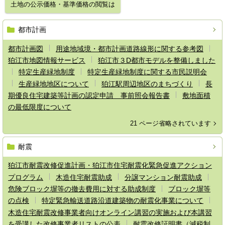
土地の公示価格・基準価格の閲覧は
都市計画
都市計画図
用途地域境・都市計画道路線形に関する参考図
狛江市地図情報サービス
狛江市３D都市モデルを整備しました
特定生産緑地制度
特定生産緑地制度に関する市民説明会
生産緑地地区について
狛江駅周辺地区のまちづくり
長
期優良住宅建築等計画の認定申請 事前照会報告書
敷地面積
の最低限度について
21 ページ省略されています
耐震
狛江市耐震改修促進計画・狛江市住宅耐震化緊急促進アクション
プログラム
木造住宅耐震助成
分譲マンション耐震助成
危険ブロック塀等の撤去費用に対する助成制度
ブロック塀等
の点検
特定緊急輸送道路沿道建築物の耐震化事業について
木造住宅耐震改修事業者向けオンライン講習の実施および本講習
を受講した改修事業者リストの公表
耐震改修証明書（減税制