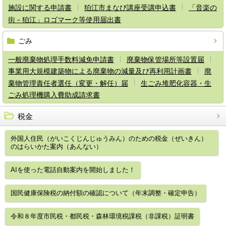
施設に関する申請書
狛江市まなび講座受講申込書
「音楽の
街－狛江」ロゴマーク等使用届出書
ごみ
一般廃棄物処理手数料減免申請書
廃棄物保管場所等設置届
事業用大規模建築物による廃棄物の減量及び再利用計画書
廃
棄物管理責任者選任（変更・解任）届
生ごみ堆肥化容器・生
ごみ処理機購入費助成請求書
税金
外国人住民（がいこくじんじゅうみん）のための税金（ぜいきん）
のはらいかた案内（あんない）
AIを使った電話自動案内を開始しました！
国民健康保険税の納付額の確認について（年末調整・確定申告）
令和８年度市民税・都民税・森林環境税課税（非課税）証明書