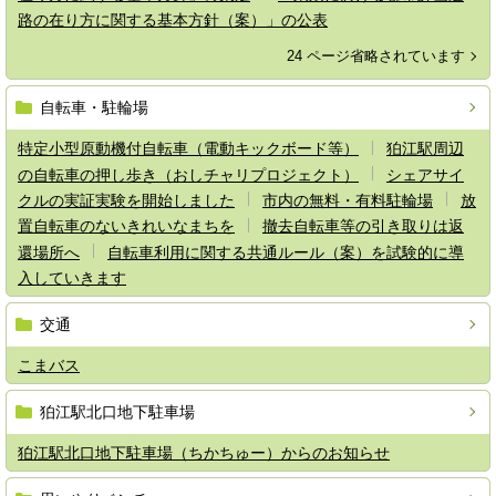
路の在り方に関する基本方針（案）」の公表
24 ページ省略されています
自転車・駐輪場
特定小型原動機付自転車（電動キックボード等）
狛江駅周辺
の自転車の押し歩き（おしチャリプロジェクト）
シェアサイ
クルの実証実験を開始しました
市内の無料・有料駐輪場
放
置自転車のないきれいなまちを
撤去自転車等の引き取りは返
還場所へ
自転車利用に関する共通ルール（案）を試験的に導
入していきます
交通
こまバス
狛江駅北口地下駐車場
狛江駅北口地下駐車場（ちかちゅー）からのお知らせ