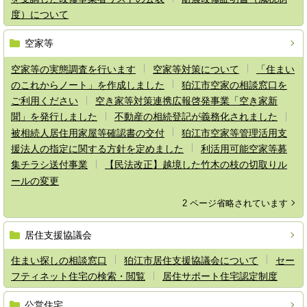
度）について
空家等
空家等の実態調査を行います
空家等対策について
「住まい
のこれからノート」を作成しました
狛江市空家の相談窓口を
ご利用ください
空き家等対策連携広報啓発事業「空き家新
聞」を発行しました
不動産の相続登記が義務化されました
被相続人居住用家屋等確認書の交付
狛江市空家等管理活用支
援法人の指定に関する方針を定めました
利活用可能空家等募
集チラシ送付事業
【民法改正】越境した竹木の枝の切取りル
ールの変更
2 ページ省略されています
居住支援協議会
住まい探しの相談窓口
狛江市居住支援協議会について
セー
フティネット住宅の検索・閲覧
居住サポート住宅認定制度
公営住宅