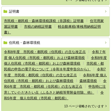
証明書
市民税・都民税・森林環境税課税（非課税）証明書
住宅用家
屋証明書
市税の納税証明書
軽自動車税(車検用納税証明
書）
住民税・森林環境税
令和8年度 市民税・都民税（住民税）の主な改正点
令和７年
度 個人住民税（市民税・都民税）および森林環境税
令和8年度
個人住民税（市民税・都民税）および森林環境税
市民税・都
民税の申告の電子化について（令和８年度申告分から）
令和7
年度 市民税・都民税（住民税）の主な改正点
令和6年度 個人
住民税（市民税・都民税）および森林環境税
森林環境税
令
和6年度 市民税・都民税（住民税）の主な改正点
申告時に注
意していただきたい点（ふるさと納税等寄附金控除、他）
令
和5年度 個人住民税（市民税・都民税）
13 ページ省略されています