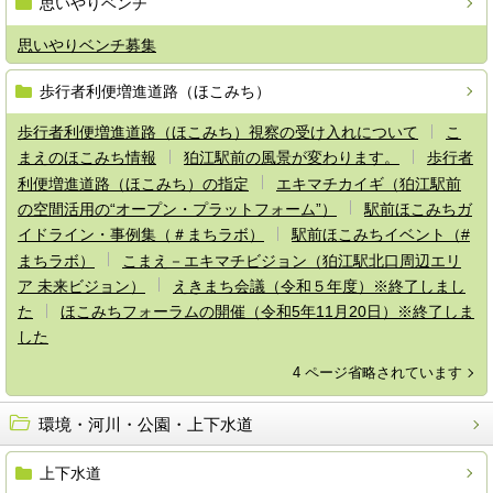
思いやりベンチ
思いやりベンチ募集
歩行者利便増進道路（ほこみち）
歩行者利便増進道路（ほこみち）視察の受け入れについて
こ
まえのほこみち情報
狛江駅前の風景が変わります。
歩行者
利便増進道路（ほこみち）の指定
エキマチカイギ（狛江駅前
の空間活用の“オープン・プラットフォーム”）
駅前ほこみちガ
イドライン・事例集（＃まちラボ）
駅前ほこみちイベント（#
まちラボ）
こまえ－エキマチビジョン（狛江駅北口周辺エリ
ア 未来ビジョン）
えきまち会議（令和５年度）※終了しまし
た
ほこみちフォーラムの開催（令和5年11月20日）※終了しま
した
4 ページ省略されています
環境・河川・公園・上下水道
上下水道