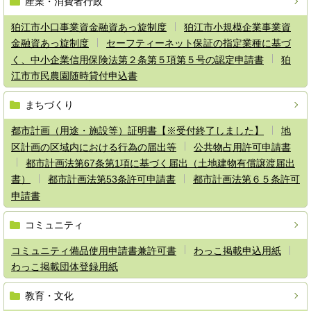
産業・消費者行政
狛江市小口事業資金融資あっ旋制度
狛江市小規模企業事業資
金融資あっ旋制度
セーフティーネット保証の指定業種に基づ
く、中小企業信用保険法第２条第５項第５号の認定申請書
狛
江市市民農園随時貸付申込書
まちづくり
都市計画（用途・施設等）証明書【※受付終了しました】
地
区計画の区域内における行為の届出等
公共物占用許可申請書
都市計画法第67条第1項に基づく届出（土地建物有償譲渡届出
書）
都市計画法第53条許可申請書
都市計画法第６５条許可
申請書
コミュニティ
コミュニティ備品使用申請書兼許可書
わっこ掲載申込用紙
わっこ掲載団体登録用紙
教育・文化