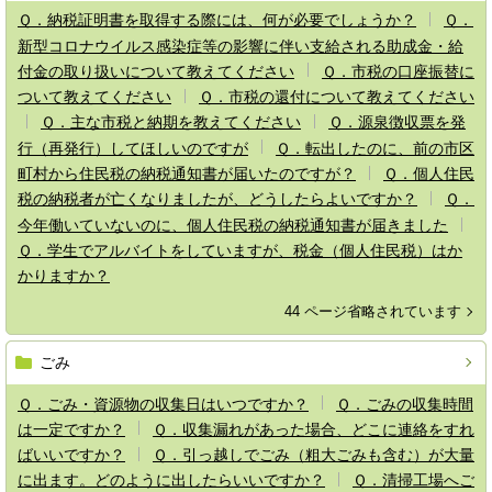
Ｑ．納税証明書を取得する際には、何が必要でしょうか？
Ｑ．
新型コロナウイルス感染症等の影響に伴い支給される助成金・給
付金の取り扱いについて教えてください
Ｑ．市税の口座振替に
ついて教えてください
Ｑ．市税の還付について教えてください
Ｑ．主な市税と納期を教えてください
Ｑ．源泉徴収票を発
行（再発行）してほしいのですが
Ｑ．転出したのに、前の市区
町村から住民税の納税通知書が届いたのですが？
Ｑ．個人住民
税の納税者が亡くなりましたが、どうしたらよいですか？
Ｑ．
今年働いていないのに、個人住民税の納税通知書が届きました
Ｑ．学生でアルバイトをしていますが、税金（個人住民税）はか
かりますか？
44 ページ省略されています
ごみ
Ｑ．ごみ・資源物の収集日はいつですか？
Ｑ．ごみの収集時間
は一定ですか？
Ｑ．収集漏れがあった場合、どこに連絡をすれ
ばいいですか？
Ｑ．引っ越しでごみ（粗大ごみも含む）が大量
に出ます。どのように出したらいいですか？
Ｑ．清掃工場へご