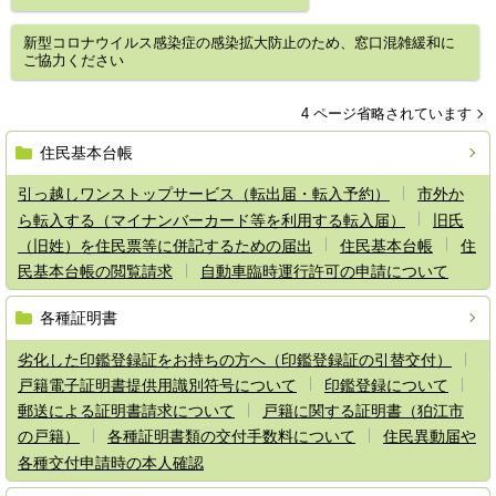
新型コロナウイルス感染症の感染拡大防止のため、窓口混雑緩和に
ご協力ください
4 ページ省略されています
住民基本台帳
引っ越しワンストップサービス（転出届・転入予約）
市外か
ら転入する（マイナンバーカード等を利用する転入届）
旧氏
（旧姓）を住民票等に併記するための届出
住民基本台帳
住
民基本台帳の閲覧請求
自動車臨時運行許可の申請について
各種証明書
劣化した印鑑登録証をお持ちの方へ（印鑑登録証の引替交付）
戸籍電子証明書提供用識別符号について
印鑑登録について
郵送による証明書請求について
戸籍に関する証明書（狛江市
の戸籍）
各種証明書類の交付手数料について
住民異動届や
各種交付申請時の本人確認