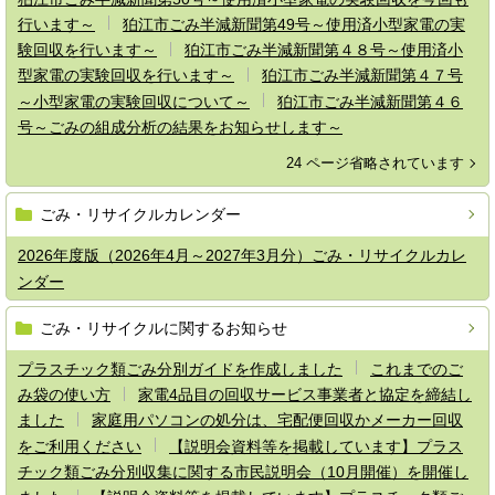
行います～
狛江市ごみ半減新聞第49号～使用済小型家電の実
験回収を行います～
狛江市ごみ半減新聞第４８号～使用済小
型家電の実験回収を行います～
狛江市ごみ半減新聞第４７号
～小型家電の実験回収について～
狛江市ごみ半減新聞第４６
号～ごみの組成分析の結果をお知らせします～
24 ページ省略されています
ごみ・リサイクルカレンダー
2026年度版（2026年4月～2027年3月分）ごみ・リサイクルカレ
ンダー
ごみ・リサイクルに関するお知らせ
プラスチック類ごみ分別ガイドを作成しました
これまでのご
み袋の使い方
家電4品目の回収サービス事業者と協定を締結し
ました
家庭用パソコンの処分は、宅配便回収かメーカー回収
をご利用ください
【説明会資料等を掲載しています】プラス
チック類ごみ分別収集に関する市民説明会（10月開催）を開催し