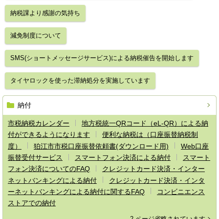
納税課より感謝の気持ち
減免制度について
SMS(ショートメッセージサービス)による納税催告を開始します
タイヤロックを使った滞納処分を実施しています
納付
市税納税カレンダー
地方税統一QRコード（eL-QR）による納
付ができるようになります
便利な納税は（口座振替納税制
度）
狛江市市税口座振替依頼書(ダウンロード用)
Web口座
振替受付サービス
スマートフォン決済による納付
スマート
フォン決済についてのFAQ
クレジットカード決済・インター
ネットバンキングによる納付
クレジットカード決済・インタ
ーネットバンキングによる納付に関するFAQ
コンビニエンス
ストアでの納付
2 ページ省略されています