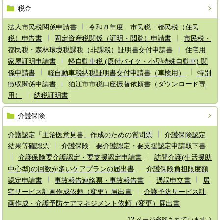
税金
法人市民税関係申請書
令和８年度 市民税・都民税（住民
税）申告書
固定資産税関係（証明・閲覧）申請書
市民税・
都民税・森林環境税課税（非課税）証明書交付申請書
住宅用
家屋証明申請書
軽自動車税 (原付バイク・小型特殊自動車) 関
係申請書
軽自動車税納税証明書交付申請書（車検用）
特別
徴収関係申請書
狛江市市税口座振替依頼書（ダウンロード専
用）
納税証明書
介護保険
介護認定「主治医意見書」作成のための質問票
介護保険認定
結果等確認票
介護保険 要介護認定・要支援認定申請取下書
介護保険要介護認定・要支援認定申請書
訪問介護(生活援助
中心型)の回数が多いケアプランの届出書
介護保険負担限度額
認定申請書
事故報告連絡票・事故報告書
過誤申立書
居
宅サービス計画作成依頼（変更）届出書
介護予防サービス計
画作成・介護予防ケアマネジメント依頼（変更）届出書
12 ページ省略されています