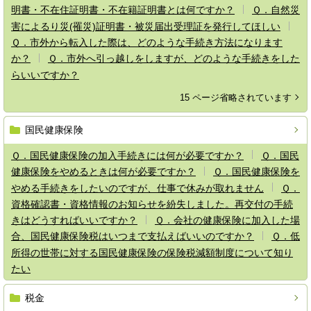
明書・不在住証明書・不在籍証明書とは何ですか？
Ｑ．自然災
害によるり災(罹災)証明書・被災届出受理証を発行してほしい
Ｑ．市外から転入した際は、どのような手続き方法になります
か？
Ｑ．市外へ引っ越しをしますが、どのような手続きをした
らいいですか？
15 ページ省略されています
国民健康保険
Ｑ．国民健康保険の加入手続きには何が必要ですか？
Ｑ．国民
健康保険をやめるときは何が必要ですか？
Ｑ．国民健康保険を
やめる手続きをしたいのですが、仕事で休みが取れません
Ｑ．
資格確認書・資格情報のお知らせを紛失しました。再交付の手続
きはどうすればいいですか？
Ｑ．会社の健康保険に加入した場
合、国民健康保険税はいつまで支払えばいいのですか？
Ｑ．低
所得の世帯に対する国民健康保険の保険税減額制度について知り
たい
税金