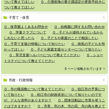
ついて教えてほしい
Ｑ．介護保険の要介護認定の更新手続きに
ついて教えてほしい
子育て・保育
Ｑ．保育園よくあるお問合せ
Ｑ．幼稚園に関するお問い合わせ
Ｑ．学童クラブについて
Ｑ．子どもが虐待されているかも
しれないと思ったら
Ｑ．子どもや家庭のことで相談したい
Ｑ．子育て支援の情報について知りたい
Ｑ．病気の子どもを預
かってほしい
Ｑ．子ども家庭支援センターについて知りたい
Ｑ．育児支援ヘルパーについて教えてください
Ｑ．ショー
トステイについて教えてください
9 ページ省略されています
市政・行政情報
Ｑ．市の職員数について教えてください
Ｑ．狛江市の予算につ
いて知りたい
Ｑ．狛江市の財政状況について知りたいのです
が、どんな資料がありますか？
Ｑ．団体活動誌に市章を使うこ
とはできますか？
Ｑ．市章、市の木、市の花、市の鳥を教えて