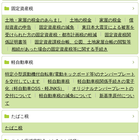
固定資産税
土地・家屋の税金のあらまし
土地の税金
家屋の税金
償
却資産の申告
固定資産税の減免
東日本大震災による被害を
受けられた方の固定資産税・都市計画税の軽減
固定資産税関
係証明書等
固定資産課税台帳、公図、土地家屋台帳の閲覧等
相続があった場合の固定資産税等に関する手続き
軽自動車税
特定小型原動機付自転車(電動キックボード等)のナンバープレート
を交付しています
軽自動車税
軽自動車税関係手続きの電子
化（軽自動車OSS・軽JNKS）
オリジナルナンバープレートの
交付について
軽自動車税の減免について
新基準原付につい
て
たばこ税
たばこ税