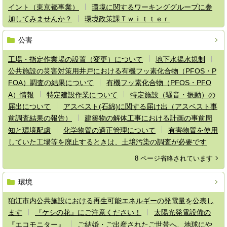
イント（東京都事業）
環境に関するワーキンググループに参
加してみませんか？
環境政策課Ｔｗｉｔｔｅｒ
公害
工場・指定作業場の設置（変更）について
地下水揚水規制
公共施設の災害対策用井戸における有機フッ素化合物（PFOS・P
FOA）調査の結果について
有機フッ素化合物（PFOS・PFO
A）情報
特定建設作業について
特定施設（騒音・振動）の
届出について
アスベスト(石綿)に関する届け出（アスベスト事
前調査結果の報告）
建築物の解体工事における計画の事前周
知と環境配慮
化学物質の適正管理について
有害物質を使用
していた工場等を廃止するときは、土壌汚染の調査が必要です
8 ページ省略されています
環境
狛江市内公共施設における再生可能エネルギーの発電量を公表し
ます
『ケシの花』にご注意ください！
太陽光発電設備の
『エコモニター』
ご結婚・ご出産されたご世帯へ、地球にや