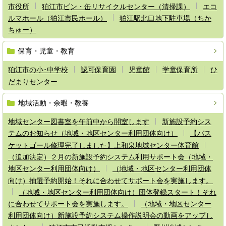
市役所
狛江市ビン・缶リサイクルセンター（清掃課）
エコ
ルマホール（狛江市民ホール）
狛江駅北口地下駐車場（ちか
ちゅー）
保育・児童・教育
狛江市の小･中学校
認可保育園
児童館
学童保育所
ひ
だまりセンター
地域活動・余暇・教養
地域センター図書室を午前中から開室します
新施設予約シス
テムのお知らせ（地域・地区センター利用団体向け）
【バス
ケットゴール修理完了しました】上和泉地域センター体育館
（追加決定）２月の新施設予約システム利用サポート会（地域・
地区センター利用団体向け）
（地域・地区センター利用団体
向け）抽選予約開始！それに合わせてサポート会を実施します。
（地域・地区センター利用団体向け）団体登録スタート！それ
に合わせてサポート会を実施します。
（地域・地区センター
利用団体向け）新施設予約システム操作説明会の動画をアップし