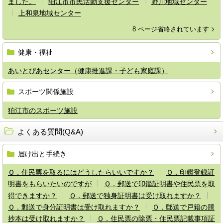
ました。
狛江市市民活動支援センター
野川地域センター
上和泉地域センター
8 ページ省略されています
健康・福祉
あいとぴあセンター（健康推進課・子ども家庭課）
スポーツ関係施設
狛江市のスポーツ施設
よくある質問(Q&A)
届け出と手続き
Ｑ．住民票を取るにはどうしたらいいですか？
Ｑ．印鑑登録証
明書をもらいたいのですが
Ｑ．郵送で印鑑証明書や住民票を取
得できますか？
Ｑ．郵送で独身証明書は受け取れますか？
Ｑ．郵送で身分証明書は受け取れますか？
Ｑ．郵送で戸籍の謄
抄本は受け取れますか？
Ｑ．住民票の除票・住民票記載事項証