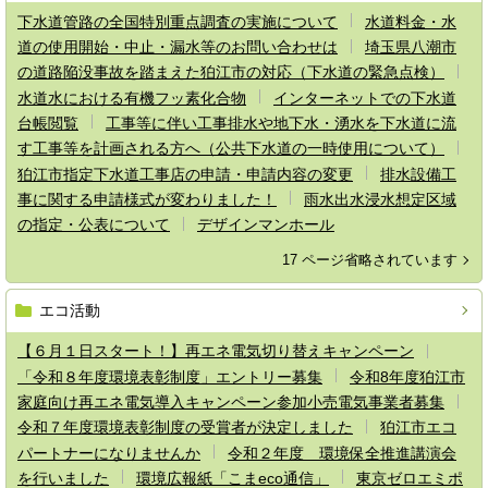
下水道管路の全国特別重点調査の実施について
水道料金・水
道の使用開始・中止・漏水等のお問い合わせは
埼玉県八潮市
の道路陥没事故を踏まえた狛江市の対応（下水道の緊急点検）
水道水における有機フッ素化合物
インターネットでの下水道
台帳閲覧
工事等に伴い工事排水や地下水・湧水を下水道に流
す工事等を計画される方へ（公共下水道の一時使用について）
狛江市指定下水道工事店の申請・申請内容の変更
排水設備工
事に関する申請様式が変わりました！
雨水出水浸水想定区域
の指定・公表について
デザインマンホール
17 ページ省略されています
エコ活動
【６月１日スタート！】再エネ電気切り替えキャンペーン
「令和８年度環境表彰制度」エントリー募集
令和8年度狛江市
家庭向け再エネ電気導入キャンペーン参加小売電気事業者募集
令和７年度環境表彰制度の受賞者が決定しました
狛江市エコ
パートナーになりませんか
令和２年度 環境保全推進講演会
を行いました
環境広報紙「こまeco通信」
東京ゼロエミポ