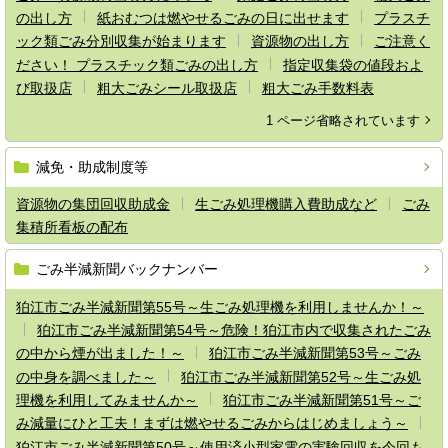
の出し方
紙おむつは燃やせるごみの日に出せます
プラスチ
ック類ごみ分別収集が始まります
資源物の出し方
ご注意く
ださい！ プラスチック類ごみの出し方
指定収集袋の値段およ
び取扱店
粗大ごみシール取扱店
粗大ごみ手数料表
1 ページ省略されています
減免・助成制度等
資源物の集団回収助成金
生ごみ処理機購入費助成など
ごみ
集積所看板の配布
ごみ半減新聞バックナンバー
狛江市ごみ半減新聞第55号～生ごみ処理機を利用しませんか！～
狛江市ごみ半減新聞第54号～危険！狛江市内で収集されたごみ
の中から煙が出ました！～
狛江市ごみ半減新聞第53号～ごみ
の中身を調べました～
狛江市ごみ半減新聞第52号～生ごみ処
理機を利用してみませんか～
狛江市ごみ半減新聞第51号～ご
み減量にひと工夫！まずは燃やせるごみからはじめましょう～
狛江市ごみ半減新聞第50号～使用済小型家電の実験回収を今回も