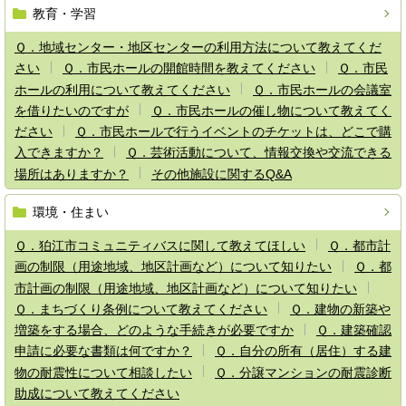
教育・学習
Ｑ．地域センター・地区センターの利用方法について教えてくだ
さい
Ｑ．市民ホールの開館時間を教えてください
Ｑ．市民
ホールの利用について教えてください
Ｑ．市民ホールの会議室
を借りたいのですが
Ｑ．市民ホールの催し物について教えてく
ださい
Ｑ．市民ホールで行うイベントのチケットは、どこで購
入できますか？
Ｑ．芸術活動について、情報交換や交流できる
場所はありますか？
その他施設に関するQ&A
環境・住まい
Ｑ．狛江市コミュニティバスに関して教えてほしい
Ｑ．都市計
画の制限（用途地域、地区計画など）について知りたい
Ｑ．都
市計画の制限（用途地域、地区計画など）について知りたい
Ｑ．まちづくり条例について教えてください
Ｑ．建物の新築や
増築をする場合、どのような手続きが必要ですか
Ｑ．建築確認
申請に必要な書類は何ですか？
Ｑ．自分の所有（居住）する建
物の耐震性について相談したい
Ｑ．分譲マンションの耐震診断
助成について教えてください