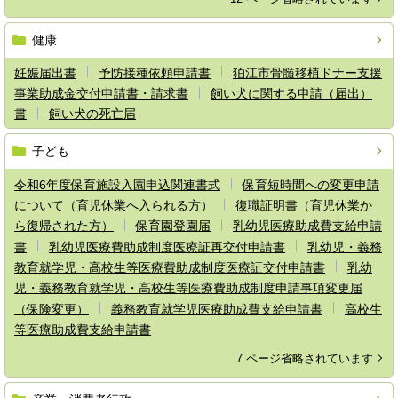
健康
妊娠届出書
予防接種依頼申請書
狛江市骨髄移植ドナー支援
事業助成金交付申請書・請求書
飼い犬に関する申請（届出）
書
飼い犬の死亡届
子ども
令和6年度保育施設入園申込関連書式
保育短時間への変更申請
について（育児休業へ入られる方）
復職証明書（育児休業か
ら復帰された方）
保育園登園届
乳幼児医療助成費支給申請
書
乳幼児医療費助成制度医療証再交付申請書
乳幼児・義務
教育就学児・高校生等医療費助成制度医療証交付申請書
乳幼
児・義務教育就学児・高校生等医療費助成制度申請事項変更届
（保険変更）
義務教育就学児医療助成費支給申請書
高校生
等医療助成費支給申請書
7 ページ省略されています