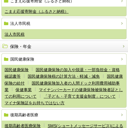
こまえ応援寄附金（ふるさと納税）
こまえ応援寄附金（ふるさと納税）
法人市民税
法人市民税
保険・年金
国民健康保険
国民健康保険
国民健康保険の加入や脱退・一部負担金・資格
確認書等
国民健康保険税の計算方法・軽減・減免
国民健康
保険の給付
国民健康保険加入者の人間ドック利用費用補助事
業
保健事業
マイナンバーカードの健康保険被保険者証とし
ての利用について
「子ども・子育て支援金制度」について
マイナ保険証をお持ちではない方
後期高齢者医療
後期高齢者医療保険
SMS(ショートメッセージサービス)による