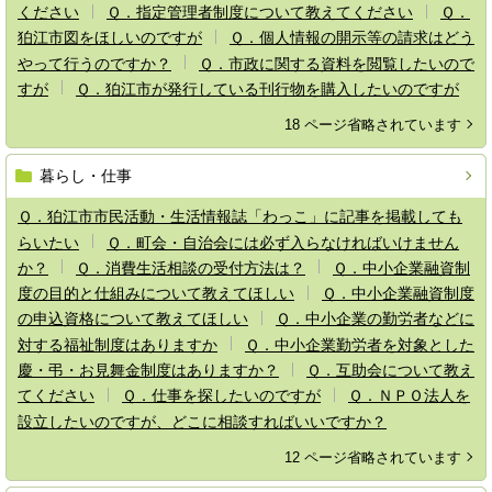
ください
Ｑ．指定管理者制度について教えてください
Ｑ．
狛江市図をほしいのですが
Ｑ．個人情報の開示等の請求はどう
やって行うのですか？
Ｑ．市政に関する資料を閲覧したいので
すが
Ｑ．狛江市が発行している刊行物を購入したいのですが
18 ページ省略されています
暮らし・仕事
Ｑ．狛江市市民活動・生活情報誌「わっこ」に記事を掲載しても
らいたい
Ｑ．町会・自治会には必ず入らなければいけません
か？
Ｑ．消費生活相談の受付方法は？
Ｑ．中小企業融資制
度の目的と仕組みについて教えてほしい
Ｑ．中小企業融資制度
の申込資格について教えてほしい
Ｑ．中小企業の勤労者などに
対する福祉制度はありますか
Ｑ．中小企業勤労者を対象とした
慶・弔・お見舞金制度はありますか？
Ｑ．互助会について教え
てください
Ｑ．仕事を探したいのですが
Ｑ．ＮＰＯ法人を
設立したいのですが、どこに相談すればいいですか？
12 ページ省略されています