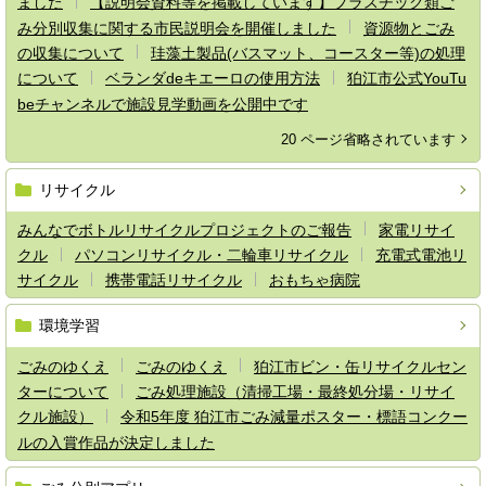
ました
【説明会資料等を掲載しています】プラスチック類ご
み分別収集に関する市民説明会を開催しました
資源物とごみ
の収集について
珪藻土製品(バスマット、コースター等)の処理
について
ベランダdeキエーロの使用方法
狛江市公式YouTu
beチャンネルで施設見学動画を公開中です
20 ページ省略されています
リサイクル
みんなでボトルリサイクルプロジェクトのご報告
家電リサイ
クル
パソコンリサイクル・二輪車リサイクル
充電式電池リ
サイクル
携帯電話リサイクル
おもちゃ病院
環境学習
ごみのゆくえ
ごみのゆくえ
狛江市ビン・缶リサイクルセン
ターについて
ごみ処理施設（清掃工場・最終処分場・リサイ
クル施設）
令和5年度 狛江市ごみ減量ポスター・標語コンクー
ルの入賞作品が決定しました