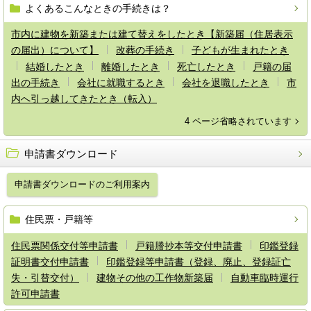
よくあるこんなときの手続きは？
市内に建物を新築または建て替えをしたとき【新築届（住居表示
の届出）について】
改葬の手続き
子どもが生まれたとき
結婚したとき
離婚したとき
死亡したとき
戸籍の届
出の手続き
会社に就職するとき
会社を退職したとき
市
内へ引っ越してきたとき（転入）
4 ページ省略されています
申請書ダウンロード
申請書ダウンロードのご利用案内
住民票・戸籍等
住民票関係交付等申請書
戸籍謄抄本等交付申請書
印鑑登録
証明書交付申請書
印鑑登録等申請書（登録、廃止、登録証亡
失・引替交付）
建物その他の工作物新築届
自動車臨時運行
許可申請書