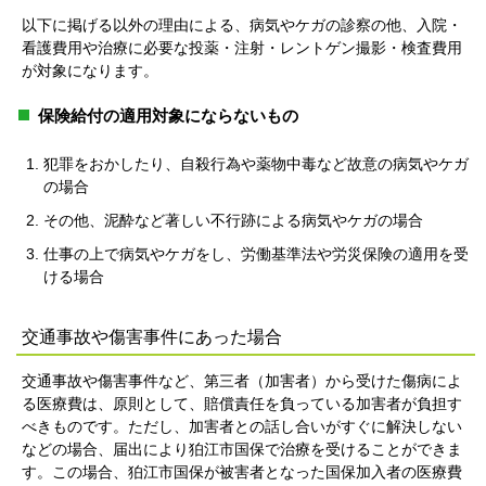
以下に掲げる以外の理由による、病気やケガの診察の他、入院・
看護費用や治療に必要な投薬・注射・レントゲン撮影・検査費用
が対象になります。
保険給付の適用対象にならないもの
犯罪をおかしたり、自殺行為や薬物中毒など故意の病気やケガ
の場合
その他、泥酔など著しい不行跡による病気やケガの場合
仕事の上で病気やケガをし、労働基準法や労災保険の適用を受
ける場合
交通事故や傷害事件にあった場合
交通事故や傷害事件など、第三者（加害者）から受けた傷病によ
る医療費は、原則として、賠償責任を負っている加害者が負担す
べきものです。ただし、加害者との話し合いがすぐに解決しない
などの場合、届出により狛江市国保で治療を受けることができま
す。この場合、狛江市国保が被害者となった国保加入者の医療費