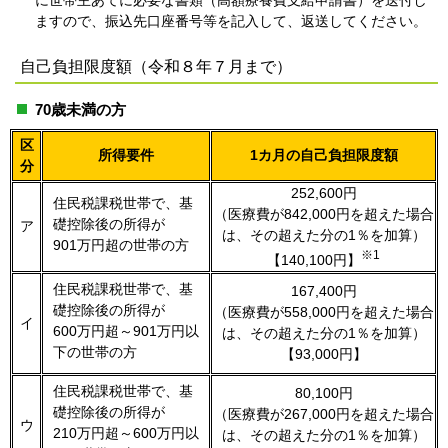
に世帯主あてに必要な書類（高額療養費支給申請書）を送付し
ますので、振込先口座番号等を記入して、返送してください。
自己負担限度額（令和８年７月まで）
70歳未満の方
区
所得要件
1カ月の自己負担限度額
分
252,600円
住民税課税世帯で、基
（医療費が842,000円を超えた場合
礎控除後の所得が
ア
は、その超えた分の1％を加算）
901万円超の世帯の方
※1
【140,100円】
住民税課税世帯で、基
167,400円
礎控除後の所得が
（医療費が558,000円を超えた場合
イ
600万円超～901万円以
は、その超えた分の1％を加算）
下の世帯の方
【93,000円】
住民税課税世帯で、基
80,100円
礎控除後の所得が
（医療費が267,000円を超えた場合
ウ
210万円超～600万円以
は、その超えた分の1％を加算）