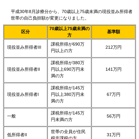
平成30年8月診療分から、70歳以上75歳未満の現役並み所得者
世帯の自己負担額が変更になりました。
70歳以上75歳未満の
区分
基準額
方
課税所得が690万
現役並み所得者III
212万円
円以上の方
課税所得が380万
現役並み所得者II
円以上690万円未
141万円
満の方
課税所得が145万
現役並み所得者I
円以上380万円未
67万円
満の方
課税所得が145万
一般
56万円
円未満の方
世帯の全員が住民
低所得者II
31万円
税非課税の方