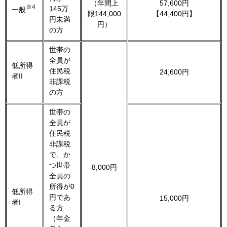
（年間上
57,600円
※4
145万
一般
限144,000
【44,400円】
円未満
円）
の方
世帯の
全員が
低所得
住民税
24,600円
者II
非課税
の方
世帯の
全員が
住民税
非課税
で、か
つ世帯
8,000円
全員の
所得が0
低所得
円であ
15,000円
者I
る方
（年金