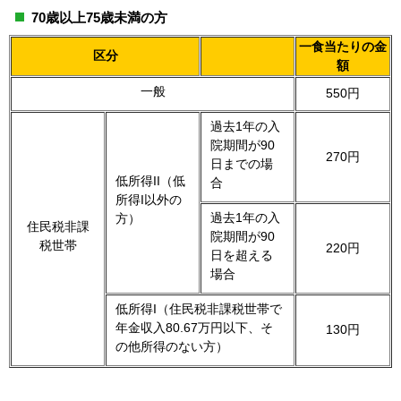
70歳以上75歳未満の方
一食当たりの金
区分
額
一般
550円
過去1年の入
院期間が90
270円
日までの場
低所得II（低
合
所得I以外の
過去1年の入
方）
住民税非課
院期間が90
税世帯
220円
日を超える
場合
低所得I（住民税非課税世帯で
年金収入80.67万円以下、そ
130円
の他所得のない方）