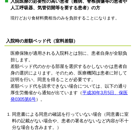
入院医療の必要性の高い患者（難病、脊椎損傷等の患者や
人工呼吸器、気管切開等を要する患者）の方
現行どおり食材料費相当のみを負担することになります。
入院時の差額ベッド代（室料差額）
医療保険が適用される入院料とは別に、患者自身が全額負
担します。
差額ベッド代のかかる部屋を選択するかしないかは患者自
身の選択によります。そのため、医療機関は患者に対して
説明を行い、同意を得ることが必要です。
差額ベッド代を請求できない場合については、以下の通り
厚生労働省から通知が出ています（
平成30年3月5日、保医
発0305第6号
）。
同意書による同意の確認を行っていない場合（同意書に室
料の記載がない場合や、患者の署名がないなど内容が不十
分な場合も含みます。）