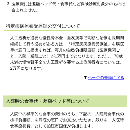
医療費には差額ベッド代・食事代など保険診療対象外のものは
含まれません。
特定疾病療養受療証の交付について
人工透析が必要な慢性腎不全・血友病等で高額な治療を長期間
継続して行う必要がある方は、「特定疾病療養受療証」を病院
等の窓口に提出すれば、毎月の自己負担限度額（医療機関ご
と、入院・通院ごと）が1万円までとなります。ただし、70歳
未満の慢性腎不全で人工透析を要する上位所得者については、
2万円になります。
▼
ページの先頭に戻る
入院時の食事代・差額ベッド等について
入院中の標準的な食事の費用のうち、下記の「入院時食事代の
標準負担額」を病院の窓口でお支払いただき、残りを「入院時
食事療養費」として狛江市国保が負担します。