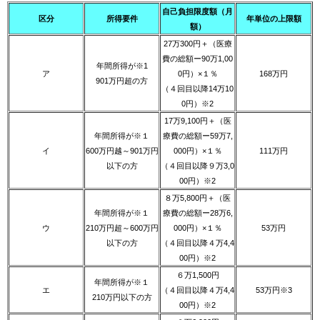
自己負担限度額（月
区分
所得要件
年単位の上限額
額）
27万300円＋（医療
費の総額ー90万1,00
年間所得が※1
ア
0円）×１％
168万円
901万円超の方
（４回目以降14万10
0円）※2
17万9,100円＋（医
年間所得が※１
療費の総額ー59万7,
イ
600万円越～901万円
000円）×１％
111万円
以下の方
（４回目以降９万3,0
00円）※2
８万5,800円＋（医
年間所得が※１
療費の総額ー28万6,
ウ
210万円超～600万円
000円）×１％
53万円
以下の方
（４回目以降４万4,4
00円）※2
６万1,500円
年間所得が※１
エ
（４回目以降４万4,4
53万円※3
210万円以下の方
00円）※2