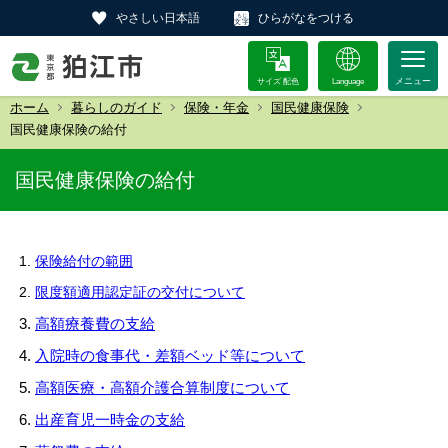
やさしい日本語
ひらがなをつける
サイズ 配色
Language
ホーム
暮らしのガイド
保険・年金
国民健康保険
国民健康保険の給付
国民健康保険の給付
保険給付の範囲
限度額適用認定証の交付について
高額療養費の支給
入院時の食事代・差額ベッド等について
高額医療・高額介護合算制度について
出産育児一時金の支給