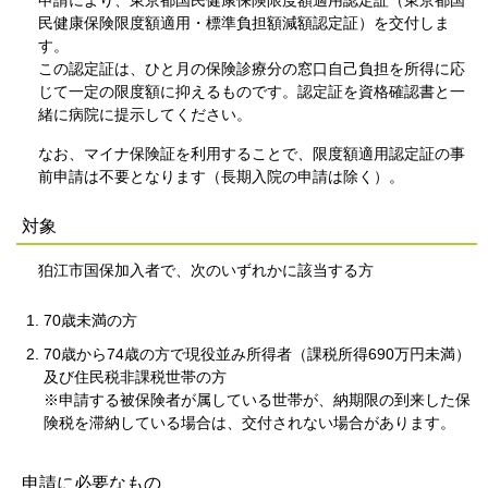
申請により、東京都国民健康保険限度額適用認定証（東京都国
民健康保険限度額適用・標準負担額減額認定証）を交付しま
す。
この認定証は、ひと月の保険診療分の窓口自己負担を所得に応
じて一定の限度額に抑えるものです。認定証を資格確認書と一
緒に病院に提示してください。
なお、マイナ保険証を利用することで、限度額適用認定証の事
前申請は不要となります（長期入院の申請は除く）。
対象
狛江市国保加入者で、次のいずれかに該当する方
70歳未満の方
70歳から74歳の方で現役並み所得者（課税所得690万円未満）
及び住民税非課税世帯の方
※申請する被保険者が属している世帯が、納期限の到来した保
険税を滞納している場合は、交付されない場合があります。
申請に必要なもの