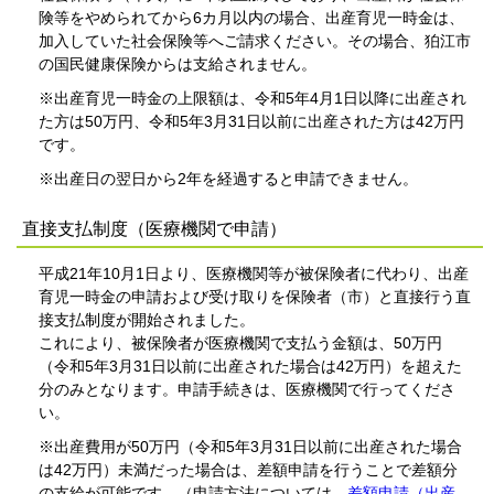
険等をやめられてから6カ月以内の場合、出産育児一時金は、
加入していた社会保険等へご請求ください。その場合、狛江市
の国民健康保険からは支給されません。
※出産育児一時金の上限額は、令和5年4月1日以降に出産され
た方は50万円、令和5年3月31日以前に出産された方は42万円
です。
※出産日の翌日から2年を経過すると申請できません。
直接支払制度（医療機関で申請）
平成21年10月1日より、医療機関等が被保険者に代わり、出産
育児一時金の申請および受け取りを保険者（市）と直接行う直
接支払制度が開始されました。
これにより、被保険者が医療機関で支払う金額は、50万円
（令和5年3月31日以前に出産された場合は42万円）を超えた
分のみとなります。申請手続きは、医療機関で行ってくださ
い。
※出産費用が50万円（令和5年3月31日以前に出産された場合
は42万円）未満だった場合は、差額申請を行うことで差額分
の支給が可能です。（申請方法については、
差額申請（出産