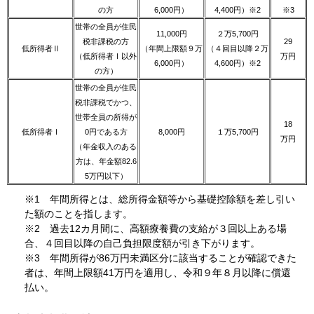
の方
6,000円）
4,400円）※2
※3
世帯の全員が住民
11,000円
２万5,700円
税非課税の方
29
低所得者Ⅱ
（年間上限額９万
（４回目以降２万
（低所得者Ⅰ以外
万円
6,000円）
4,600円）※2
の方）
世帯の全員が住民
税非課税でかつ、
世帯全員の所得が
18
低所得者Ⅰ
0円である方
8,000円
１万5,700円
万円
（年金収入のある
方は、年金額82.6
5万円以下）
※1 年間所得とは、総所得金額等から基礎控除額を差し引い
た額のことを指します。
※2 過去12カ月間に、高額療養費の支給が３回以上ある場
合、４回目以降の自己負担限度額が引き下がります。
※3 年間所得が86万円未満区分に該当することが確認できた
者は、年間上限額41万円を適用し、令和９年８月以降に償還
払い。