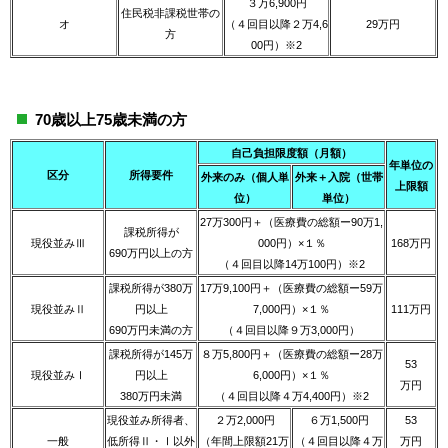
３万6,900円
住民税非課税世帯の
オ
（４回目以降２万4,6
29万円
方
00円）※2
70歳以上75歳未満の方
自己負担限度額（月額）
年単位の
区分
所得要件
外来のみ（個人単
外来＋入院（世帯
上限額
位）
単位）
27万300円＋（医療費の総額ー90万1,
課税所得が
現役並みⅢ
000円）×１％
168万円
690万円以上の方
（４回目以降14万100円）※2
課税所得が380万
17万9,100円＋（医療費の総額ー59万
現役並みⅡ
円以上
7,000円）×１％
111万円
690万円未満の方
（４回目以降９万3,000円）
課税所得が145万
８万5,800円＋（医療費の総額ー28万
53
現役並みⅠ
円以上
6,000円）×１％
万円
380万円未満
（４回目以降４万4,400円）※2
現役並み所得者、
２万2,000円
６万1,500円
53
一般
低所得Ⅱ・Ⅰ以外
（年間上限額21万
（４回目以降４万
万円