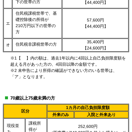
下の世帯の方
【44,400円】
住民税課税世帯で、基
礎控除後の所得が
57,600円
エ
210万円以下の世帯の
【44,400円】
方
35,400円
住民税非課税世帯の方
オ
【24,600円】
※1【 】内の額は、過去1年以内に4回以上自己負担限度額を
超える月があった方の、4回目以降の金額です。
※2 未申告により所得の確認ができない方のいる世帯は、
「ア」となります。
70歳以上75歳未満の方
1カ月の自己負担限度額
区分
外来のみ
入院と外来あり
課税所
現役並
252,600円
得が
み