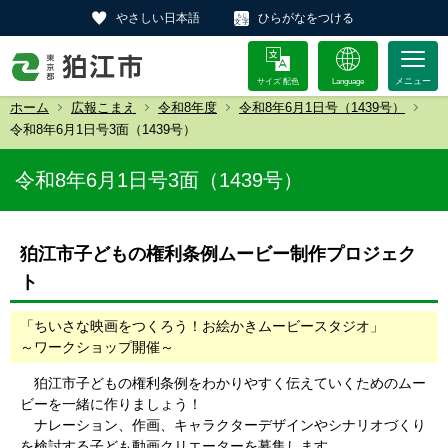
やさしい日本語
ひらがなをつける
サイズ 配色
Language
ホーム
広報こまえ
令和8年度
令和8年6月1日号（1439号）
令和8年6月1日号3面（1439号）
令和8年6月1日号3面（1439号）
狛江市子どもの権利条例ムービー制作プロジェク
ト
「ちいさな映画をつくろう！お絵かきムービースタジオ」
～ワークショップ開催～
狛江市子どもの権利条例をわかりやすく伝えていくためのムー
ビーを一緒に作りましょう！
ナレーション、作画、キャラクターデザインやシナリオづくり
を検討する子ども動画クリエーターを募集します。