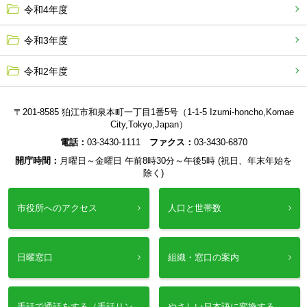
令和4年度
令和3年度
令和2年度
〒201-8585 狛江市和泉本町一丁目1番5号（1-1-5 Izumi-honcho,Komae
City,Tokyo,Japan）
電話：
03-3430-1111
ファクス：
03-3430-6870
開庁時間：
月曜日～金曜日 午前8時30分～午後5時 (祝日、年末年始を
除く)
市役所へのアクセス
人口と世帯数
日曜窓口
組織・窓口の案内
手話で通話をする（手話リン
やさしい日本語に変換する