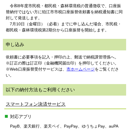
令和8年度市民税・都民税・森林環境税の普通徴収で、口座振
替納付ではない方に狛江市市税口座振替依頼書を納税通知書に同
封して発送します。
7月10日（金曜日）（必着）までに申し込んだ場合、市民税・
都民税・森林環境税第2期分から口座振替を開始します。
申し込み
依頼書に必要事項を記入・押印の上、郵送で納税課管理係へ。
※訂正の際は訂正印（金融機関届出印）を押印してください。
※Web口座振替受付サービスは、
市ホームページ
をご覧くださ
い。
以下の納付方法もご利用ください
スマートフォン決済サービス
対応アプリ
PayB、楽天銀行、楽天ペイ、PayPay、ゆうちょPay、auPA