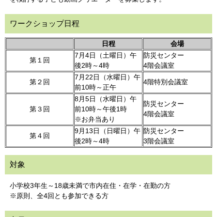
ワークショップ日程
日程
会場
7月4日（土曜日）午
防災センター
第１回
後2時～4時
4階会議室
7月22日（水曜日）午
第２回
4階特別会議室
前10時～正午
8月5日（水曜日）午
防災センター
第３回
前10時～午後1時
4階会議室
※お弁当あり
9月13日（日曜日）午
防災センター
第４回
後2時～4時
3階会議室
対象
小学校3年生～18歳未満で市内在住・在学・在勤の方
※原則、全4回とも参加できる方