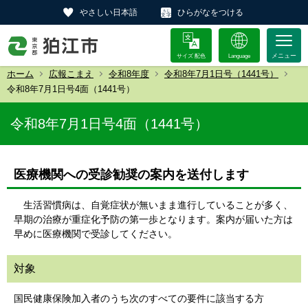
やさしい日本語
ひらがなをつける
サイズ 配色
Language
ホーム
広報こまえ
令和8年度
令和8年7月1日号（1441号）
令和8年7月1日号4面（1441号）
令和8年7月1日号4面（1441号）
医療機関への受診勧奨の案内を送付します
生活習慣病は、自覚症状が無いまま進行していることが多く、
早期の治療が重症化予防の第一歩となります。案内が届いた方は
早めに医療機関で受診してください。
対象
国民健康保険加入者のうち次のすべての要件に該当する方