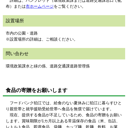
詳細は、パンフレット（環境政策課または道路交通課窓口で配
布）または
市ホームページ
をご覧ください。
設置場所
市内の公園・道路
※設置場所の詳細は、ご相談ください。
問い合わせ
環境政策課水と緑の係、道路交通課道路管理係
食品の寄贈をお願いします
フードバンク狛江では、給食のない夏休みに狛江に暮らすひと
り親世帯と就学援助受給世帯へ食品を無償で届けています。
現在、提供する食品が不足しているため、食品の寄贈をお願い
します。賞味期限が1カ月以上ある常温保存の食品（米、缶詰、
レトルト食品、即席食品、袋麺、カップ麺、乾麺、飲料、お菓