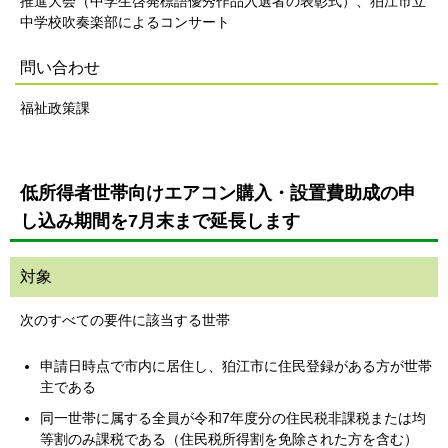
推進大会（中学生啓発標語優秀作品入選者の表彰式）、狛江市立
中学校吹奏楽部によるコンサート
問い合わせ
福祉政策課
低所得者世帯向けエアコン購入・設置費助成の申
し込み期間を7月末まで延長します
対象
次のすべての要件に該当する世帯
申請日時点で市内に居住し、狛江市に住民登録がある方が世帯
主である
同一世帯に属する全員が令和7年度分の住民税非課税または均
等割のみ課税である（住民税所得割を免除された方を含む）