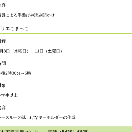
内容
職員による手遊びや読み聞かせ
トリエこまっこ
日程
7月8日（水曜日）・11日（土曜日）
時間
午後2時30分～5時
対象
小学生以上
内容
シースルーの涼しげなキーホルダーの作成