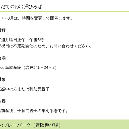
そだてのわ出張ひろば
7・8月は、時間を変更して開催します。
日程
毎週月曜日正午～午後6時
※祝日は不定期開催のため、お問い合わせください。
会場
nicotto助産院（岩戸北1－24－2）
対象
妊娠中の方または乳幼児親子
内容
産前産後、子育て親子の集える場です。
月のプレーパーク（冒険遊び場）