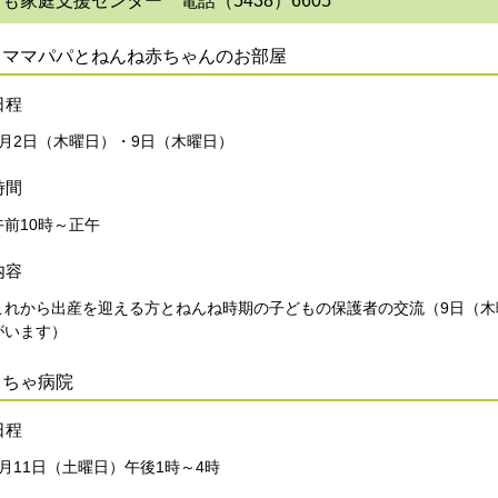
も家庭支援センター 電話（5438）6605
レママパパとねんね赤ちゃんのお部屋
日程
7月2日（木曜日）・9日（木曜日）
時間
午前10時～正午
内容
これから出産を迎える方とねんね時期の子どもの保護者の交流（9日（木曜日
がいます）
もちゃ病院
日程
7月11日（土曜日）午後1時～4時