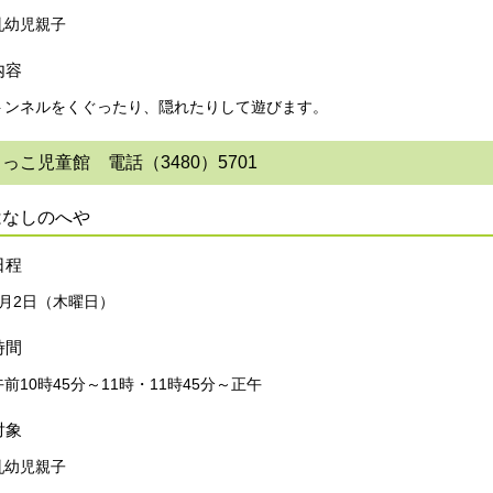
乳幼児親子
内容
トンネルをくぐったり、隠れたりして遊びます。
っこ児童館 電話（3480）5701
はなしのへや
日程
7月2日（木曜日）
時間
午前10時45分～11時・11時45分～正午
対象
乳幼児親子