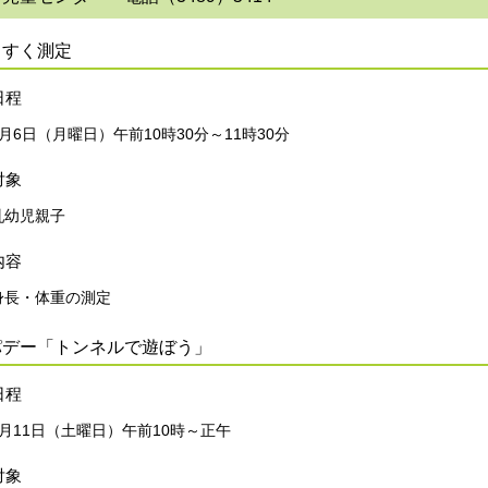
くすく測定
日程
7月6日（月曜日）午前10時30分～11時30分
対象
乳幼児親子
内容
身長・体重の測定
パデー「トンネルで遊ぼう」
日程
7月11日（土曜日）午前10時～正午
対象