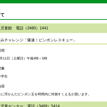
育て
児童館 電話（3480）1441
ずみチャレンジ「爆速！ピンポンレスキュー」
日程
7月11日（土曜日）午後4時～5時
対象
小学生
内容
水に浮かんだピンポン玉を時間内に何個すくえるか競います。
児童センター 電話（3489）5414