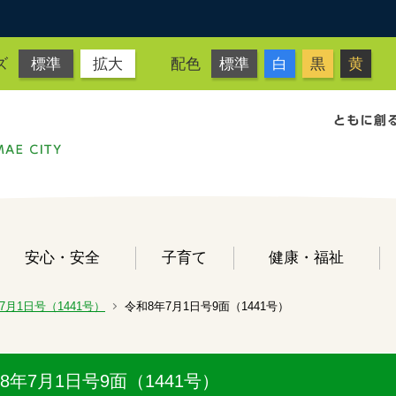
ズ
標準
拡大
配色
標準
白
黒
黄
安心・安全
子育て
健康・福祉
7月1日号（1441号）
令和8年7月1日号9面（1441号）
8年7月1日号9面（1441号）