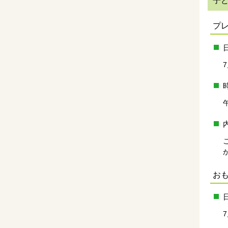
子ど
プ
お