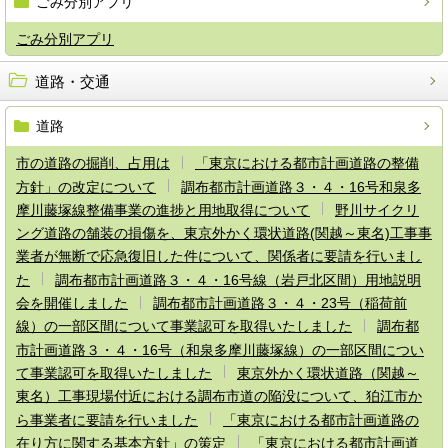
ごみ分別アプリ
ごみ分別アプリ
道路・交通
道路
市の道路の掘削、占用は
「東京における都市計画道路の整備
方針」の改定について
調布都市計画道路３・４・16号和泉多
摩川藤塚線整備事業の進捗と用地取得について
野川サイクリ
ング道路の舗装の損傷を、東京外かく環状道路(関越～東名)工事事
業者が無断で応急復旧した件について、関係者に要請を行いまし
た
調布都市計画道路３・４・16号線（岩戸北区間）用地説明
会を開催しました
調布都市計画道路３・４・23号（稲荷前
線）の一部区間について事業認可を取得いたしました
調布都
市計画道路３・４・16号（和泉多摩川藤塚線）の一部区間につい
て事業認可を取得いたしました
東京外かく環状道路（関越～
東名）工事現場付近における調布市道の陥没について、狛江市か
ら事業者に要請を行いました
「東京における都市計画道路の
在り方に関する基本方針」の策定
「東京における都市計画道