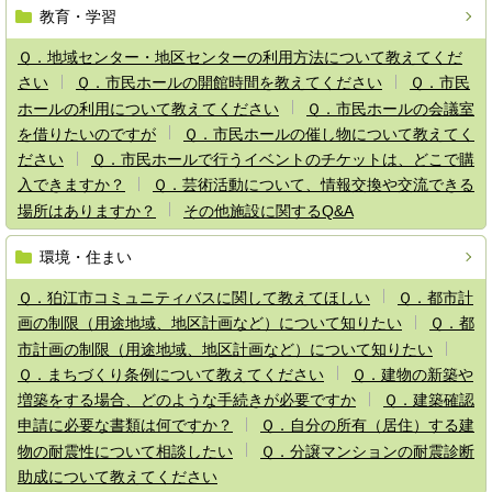
教育・学習
Ｑ．地域センター・地区センターの利用方法について教えてくだ
さい
Ｑ．市民ホールの開館時間を教えてください
Ｑ．市民
ホールの利用について教えてください
Ｑ．市民ホールの会議室
を借りたいのですが
Ｑ．市民ホールの催し物について教えてく
ださい
Ｑ．市民ホールで行うイベントのチケットは、どこで購
入できますか？
Ｑ．芸術活動について、情報交換や交流できる
場所はありますか？
その他施設に関するQ&A
環境・住まい
Ｑ．狛江市コミュニティバスに関して教えてほしい
Ｑ．都市計
画の制限（用途地域、地区計画など）について知りたい
Ｑ．都
市計画の制限（用途地域、地区計画など）について知りたい
Ｑ．まちづくり条例について教えてください
Ｑ．建物の新築や
増築をする場合、どのような手続きが必要ですか
Ｑ．建築確認
申請に必要な書類は何ですか？
Ｑ．自分の所有（居住）する建
物の耐震性について相談したい
Ｑ．分譲マンションの耐震診断
助成について教えてください