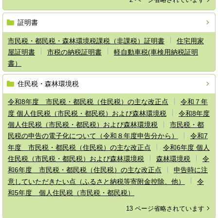
証明書
市民税・都民税・森林環境税課税（非課税）証明書
住宅用家
屋証明書
市税の納税証明書
軽自動車税(車検用納税証明
書）
住民税・森林環境税
令和8年度 市民税・都民税（住民税）の主な改正点
令和７年
度 個人住民税（市民税・都民税）および森林環境税
令和8年度
個人住民税（市民税・都民税）および森林環境税
市民税・都
民税の申告の電子化について（令和８年度申告分から）
令和7
年度 市民税・都民税（住民税）の主な改正点
令和6年度 個人
住民税（市民税・都民税）および森林環境税
森林環境税
令
和6年度 市民税・都民税（住民税）の主な改正点
申告時に注
意していただきたい点（ふるさと納税等寄附金控除、他）
令
和5年度 個人住民税（市民税・都民税）
13 ページ省略されています