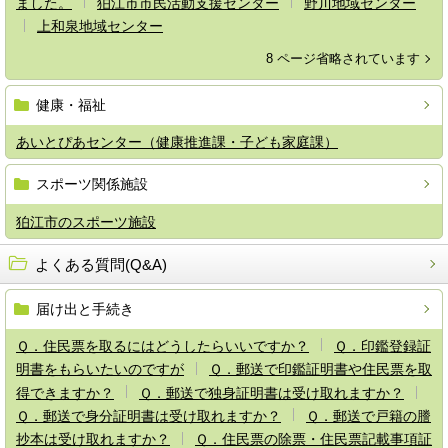
ました。
狛江市市民活動支援センター
野川地域センター
上和泉地域センター
8 ページ省略されています
健康・福祉
あいとぴあセンター（健康推進課・子ども家庭課）
スポーツ関係施設
狛江市のスポーツ施設
よくある質問(Q&A)
届け出と手続き
Ｑ．住民票を取るにはどうしたらいいですか？
Ｑ．印鑑登録証
明書をもらいたいのですが
Ｑ．郵送で印鑑証明書や住民票を取
得できますか？
Ｑ．郵送で独身証明書は受け取れますか？
Ｑ．郵送で身分証明書は受け取れますか？
Ｑ．郵送で戸籍の謄
抄本は受け取れますか？
Ｑ．住民票の除票・住民票記載事項証