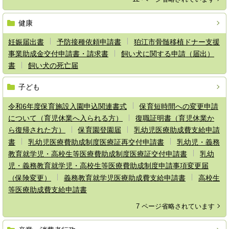
健康
妊娠届出書
予防接種依頼申請書
狛江市骨髄移植ドナー支援
事業助成金交付申請書・請求書
飼い犬に関する申請（届出）
書
飼い犬の死亡届
子ども
令和6年度保育施設入園申込関連書式
保育短時間への変更申請
について（育児休業へ入られる方）
復職証明書（育児休業か
ら復帰された方）
保育園登園届
乳幼児医療助成費支給申請
書
乳幼児医療費助成制度医療証再交付申請書
乳幼児・義務
教育就学児・高校生等医療費助成制度医療証交付申請書
乳幼
児・義務教育就学児・高校生等医療費助成制度申請事項変更届
（保険変更）
義務教育就学児医療助成費支給申請書
高校生
等医療助成費支給申請書
7 ページ省略されています