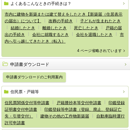
よくあるこんなときの手続きは？
市内に建物を新築または建て替えをしたとき【新築届（住居表示
の届出）について】
改葬の手続き
子どもが生まれたとき
結婚したとき
離婚したとき
死亡したとき
戸籍の届
出の手続き
会社に就職するとき
会社を退職したとき
市
内へ引っ越してきたとき（転入）
4 ページ省略されています
申請書ダウンロード
申請書ダウンロードのご利用案内
住民票・戸籍等
住民票関係交付等申請書
戸籍謄抄本等交付申請書
印鑑登録
証明書交付申請書
印鑑登録等申請書（登録、廃止、登録証亡
失・引替交付）
建物その他の工作物新築届
自動車臨時運行
許可申請書