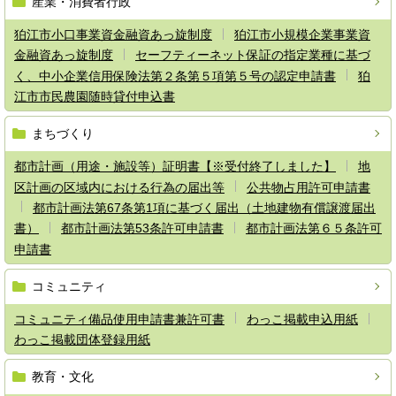
産業・消費者行政
狛江市小口事業資金融資あっ旋制度
狛江市小規模企業事業資
金融資あっ旋制度
セーフティーネット保証の指定業種に基づ
く、中小企業信用保険法第２条第５項第５号の認定申請書
狛
江市市民農園随時貸付申込書
まちづくり
都市計画（用途・施設等）証明書【※受付終了しました】
地
区計画の区域内における行為の届出等
公共物占用許可申請書
都市計画法第67条第1項に基づく届出（土地建物有償譲渡届出
書）
都市計画法第53条許可申請書
都市計画法第６５条許可
申請書
コミュニティ
コミュニティ備品使用申請書兼許可書
わっこ掲載申込用紙
わっこ掲載団体登録用紙
教育・文化