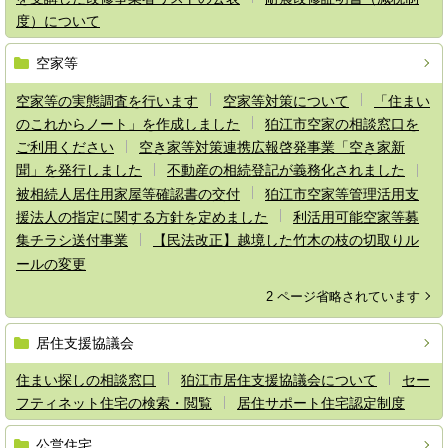
度）について
空家等
空家等の実態調査を行います
空家等対策について
「住まい
のこれからノート」を作成しました
狛江市空家の相談窓口を
ご利用ください
空き家等対策連携広報啓発事業「空き家新
聞」を発行しました
不動産の相続登記が義務化されました
被相続人居住用家屋等確認書の交付
狛江市空家等管理活用支
援法人の指定に関する方針を定めました
利活用可能空家等募
集チラシ送付事業
【民法改正】越境した竹木の枝の切取りル
ールの変更
2 ページ省略されています
居住支援協議会
住まい探しの相談窓口
狛江市居住支援協議会について
セー
フティネット住宅の検索・閲覧
居住サポート住宅認定制度
公営住宅