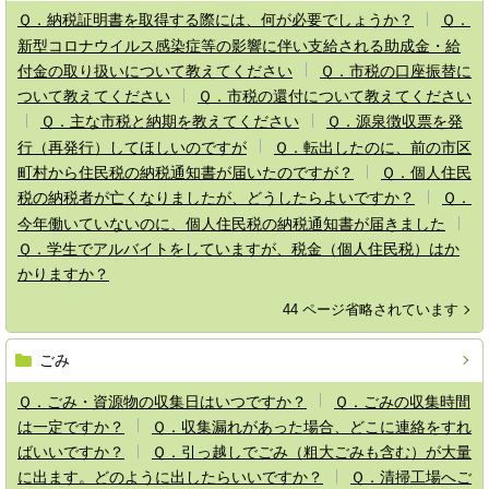
Ｑ．納税証明書を取得する際には、何が必要でしょうか？
Ｑ．
新型コロナウイルス感染症等の影響に伴い支給される助成金・給
付金の取り扱いについて教えてください
Ｑ．市税の口座振替に
ついて教えてください
Ｑ．市税の還付について教えてください
Ｑ．主な市税と納期を教えてください
Ｑ．源泉徴収票を発
行（再発行）してほしいのですが
Ｑ．転出したのに、前の市区
町村から住民税の納税通知書が届いたのですが？
Ｑ．個人住民
税の納税者が亡くなりましたが、どうしたらよいですか？
Ｑ．
今年働いていないのに、個人住民税の納税通知書が届きました
Ｑ．学生でアルバイトをしていますが、税金（個人住民税）はか
かりますか？
44 ページ省略されています
ごみ
Ｑ．ごみ・資源物の収集日はいつですか？
Ｑ．ごみの収集時間
は一定ですか？
Ｑ．収集漏れがあった場合、どこに連絡をすれ
ばいいですか？
Ｑ．引っ越しでごみ（粗大ごみも含む）が大量
に出ます。どのように出したらいいですか？
Ｑ．清掃工場へご