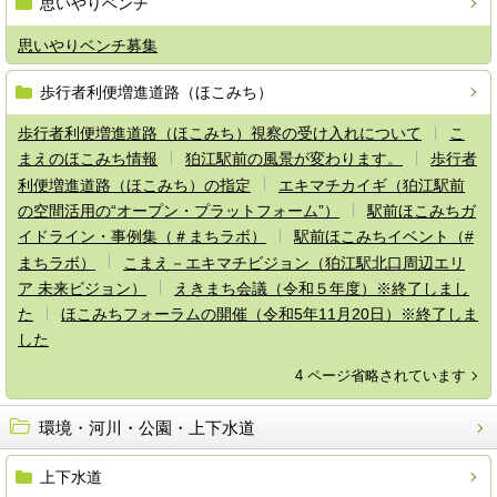
思いやりベンチ
思いやりベンチ募集
歩行者利便増進道路（ほこみち）
歩行者利便増進道路（ほこみち）視察の受け入れについて
こ
まえのほこみち情報
狛江駅前の風景が変わります。
歩行者
利便増進道路（ほこみち）の指定
エキマチカイギ（狛江駅前
の空間活用の“オープン・プラットフォーム”）
駅前ほこみちガ
イドライン・事例集（＃まちラボ）
駅前ほこみちイベント（#
まちラボ）
こまえ－エキマチビジョン（狛江駅北口周辺エリ
ア 未来ビジョン）
えきまち会議（令和５年度）※終了しまし
た
ほこみちフォーラムの開催（令和5年11月20日）※終了しま
した
4 ページ省略されています
環境・河川・公園・上下水道
上下水道