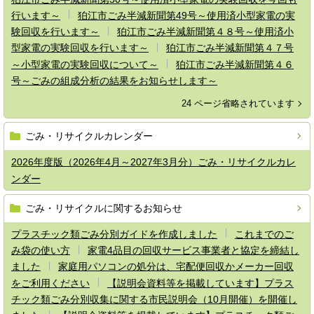
行います～
狛江市ごみ半減新聞第49号～使用済小型家電の実
験回収を行います～
狛江市ごみ半減新聞第４８号～使用済小
型家電の実験回収を行います～
狛江市ごみ半減新聞第４７号
～小型家電の実験回収について～
狛江市ごみ半減新聞第４６
号～ごみの組成分析の結果をお知らせします～
24 ページ省略されています
ごみ・リサイクルカレンダー
2026年度版（2026年4月～2027年3月分）ごみ・リサイクルカレ
ンダー
ごみ・リサイクルに関するお知らせ
プラスチック類ごみ分別ガイドを作成しました
これまでのご
み袋の使い方
家電4品目の回収サービス事業者と協定を締結し
ました
家庭用パソコンの処分は、宅配便回収かメーカー回収
をご利用ください
【説明会資料等を掲載しています】プラス
チック類ごみ分別収集に関する市民説明会（10月開催）を開催し