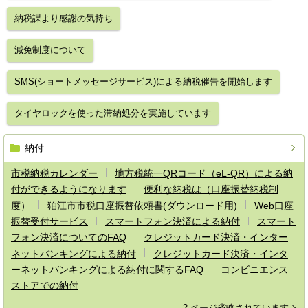
納税課より感謝の気持ち
減免制度について
SMS(ショートメッセージサービス)による納税催告を開始します
タイヤロックを使った滞納処分を実施しています
納付
市税納税カレンダー
地方税統一QRコード（eL-QR）による納
付ができるようになります
便利な納税は（口座振替納税制
度）
狛江市市税口座振替依頼書(ダウンロード用)
Web口座
振替受付サービス
スマートフォン決済による納付
スマート
フォン決済についてのFAQ
クレジットカード決済・インター
ネットバンキングによる納付
クレジットカード決済・インタ
ーネットバンキングによる納付に関するFAQ
コンビニエンス
ストアでの納付
2 ページ省略されています