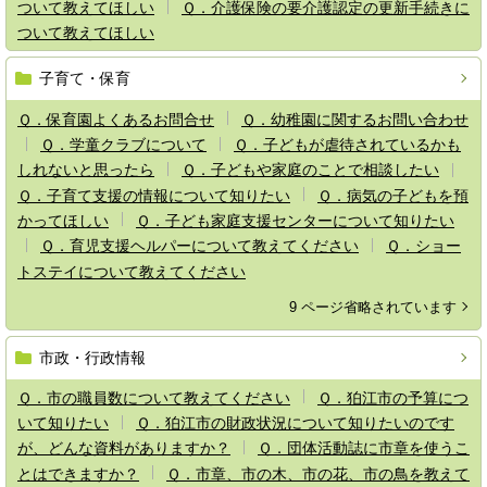
ついて教えてほしい
Ｑ．介護保険の要介護認定の更新手続きに
ついて教えてほしい
子育て・保育
Ｑ．保育園よくあるお問合せ
Ｑ．幼稚園に関するお問い合わせ
Ｑ．学童クラブについて
Ｑ．子どもが虐待されているかも
しれないと思ったら
Ｑ．子どもや家庭のことで相談したい
Ｑ．子育て支援の情報について知りたい
Ｑ．病気の子どもを預
かってほしい
Ｑ．子ども家庭支援センターについて知りたい
Ｑ．育児支援ヘルパーについて教えてください
Ｑ．ショー
トステイについて教えてください
9 ページ省略されています
市政・行政情報
Ｑ．市の職員数について教えてください
Ｑ．狛江市の予算につ
いて知りたい
Ｑ．狛江市の財政状況について知りたいのです
が、どんな資料がありますか？
Ｑ．団体活動誌に市章を使うこ
とはできますか？
Ｑ．市章、市の木、市の花、市の鳥を教えて