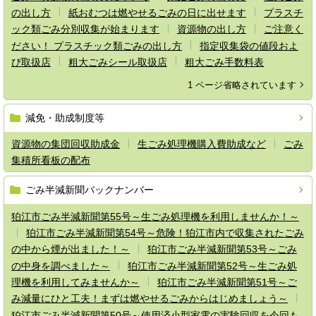
の出し方
紙おむつは燃やせるごみの日に出せます
プラスチ
ック類ごみ分別収集が始まります
資源物の出し方
ご注意く
ださい！ プラスチック類ごみの出し方
指定収集袋の値段およ
び取扱店
粗大ごみシール取扱店
粗大ごみ手数料表
1 ページ省略されています
減免・助成制度等
資源物の集団回収助成金
生ごみ処理機購入費助成など
ごみ
集積所看板の配布
ごみ半減新聞バックナンバー
狛江市ごみ半減新聞第55号～生ごみ処理機を利用しませんか！～
狛江市ごみ半減新聞第54号～危険！狛江市内で収集されたごみ
の中から煙が出ました！～
狛江市ごみ半減新聞第53号～ごみ
の中身を調べました～
狛江市ごみ半減新聞第52号～生ごみ処
理機を利用してみませんか～
狛江市ごみ半減新聞第51号～ご
み減量にひと工夫！まずは燃やせるごみからはじめましょう～
狛江市ごみ半減新聞第50号～使用済小型家電の実験回収を今回も