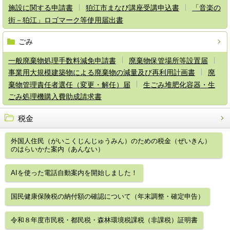
施設に関する申請書
狛江市まなび講座受講申込書
「音楽の
街－狛江」ロゴマーク等使用届出書
ごみ
一般廃棄物処理手数料減免申請書
廃棄物保管場所等設置届
事業用大規模建築物による廃棄物の減量及び再利用計画書
廃
棄物管理責任者選任（変更・解任）届
生ごみ堆肥化容器・生
ごみ処理機購入費助成請求書
税金
外国人住民（がいこくじんじゅうみん）のための税金（ぜいきん）
のはらいかた案内（あんない）
AIを使った電話自動案内を開始しました！
国民健康保険税の納付額の確認について（年末調整・確定申告）
令和８年度市民税・都民税・森林環境税課税（非課税）証明書