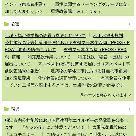
イント（東京都事業）
環境に関するワーキンググループに参
加してみませんか？
環境政策課Ｔｗｉｔｔｅｒ
公害
工場・指定作業場の設置（変更）について
地下水揚水規制
公共施設の災害対策用井戸における有機フッ素化合物（PFOS・P
FOA）調査の結果について
有機フッ素化合物（PFOS・PFO
A）情報
特定建設作業について
特定施設（騒音・振動）の
届出について
アスベスト(石綿)に関する届け出（アスベスト事
前調査結果の報告）
建築物の解体工事における計画の事前周
知と環境配慮
化学物質の適正管理について
有害物質を使用
していた工場等を廃止するときは、土壌汚染の調査が必要です
8 ページ省略されています
環境
狛江市内公共施設における再生可能エネルギーの発電量を公表し
ます
『ケシの花』にご注意ください！
太陽光発電設備の
『エコモニター』
ご結婚・ご出産されたご世帯へ、地球にや