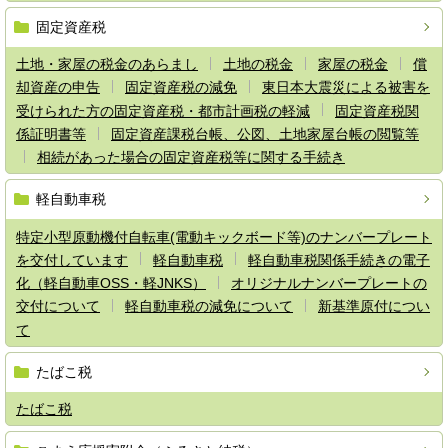
固定資産税
土地・家屋の税金のあらまし
土地の税金
家屋の税金
償
却資産の申告
固定資産税の減免
東日本大震災による被害を
受けられた方の固定資産税・都市計画税の軽減
固定資産税関
係証明書等
固定資産課税台帳、公図、土地家屋台帳の閲覧等
相続があった場合の固定資産税等に関する手続き
軽自動車税
特定小型原動機付自転車(電動キックボード等)のナンバープレート
を交付しています
軽自動車税
軽自動車税関係手続きの電子
化（軽自動車OSS・軽JNKS）
オリジナルナンバープレートの
交付について
軽自動車税の減免について
新基準原付につい
て
たばこ税
たばこ税