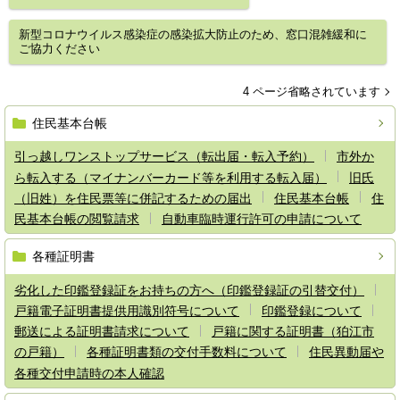
新型コロナウイルス感染症の感染拡大防止のため、窓口混雑緩和に
ご協力ください
4 ページ省略されています
住民基本台帳
引っ越しワンストップサービス（転出届・転入予約）
市外か
ら転入する（マイナンバーカード等を利用する転入届）
旧氏
（旧姓）を住民票等に併記するための届出
住民基本台帳
住
民基本台帳の閲覧請求
自動車臨時運行許可の申請について
各種証明書
劣化した印鑑登録証をお持ちの方へ（印鑑登録証の引替交付）
戸籍電子証明書提供用識別符号について
印鑑登録について
郵送による証明書請求について
戸籍に関する証明書（狛江市
の戸籍）
各種証明書類の交付手数料について
住民異動届や
各種交付申請時の本人確認