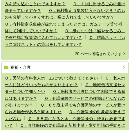
みを持ち込むことはできますか？
Ｑ．１回に出せるごみの量は
決まっていますか？
Ｑ．有料指定収集袋に入らない大きさのも
のも分解して小さくすれば、袋に入れて出していいですか？
Ｑ．有料指定収集袋が破れてしまったときは、ガムテープ等で補
修して利用していいですか？
Ｑ．紙おむつは「燃やせるごみ」
の有料指定収集袋に入れてもいいですか？
Ｑ．防鳥ネット（カ
ラス除けネット）の貸出をしていますか？
20 ページ省略されています
福祉・介護
Ｑ．民間の有料老人ホームについて教えてください
Ｑ．老人ホ
ームにはどういったものがありますか？
Ｑ．地域包括支援セン
ターについて知りたい
Ｑ．高齢者の介護について相談できる窓
口はありますか？
Ｑ．介護保険のサービスの種類はどんなもの
がありますか？
Ｑ．６５歳未満でも介護保険のサービスが受け
られる場合があると聞きました
Ｑ．介護保険の対象者を教えて
ください
Ｑ．６５歳になるとき、介護保険の手続きは必要です
か？
Ｑ．介護保険の要介護認定新規申請・変更申請の手続きに