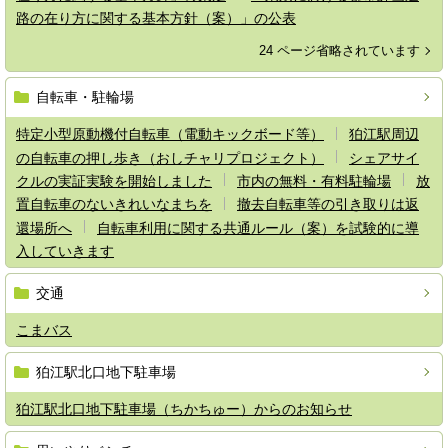
路の在り方に関する基本方針（案）」の公表
24 ページ省略されています
自転車・駐輪場
特定小型原動機付自転車（電動キックボード等）
狛江駅周辺
の自転車の押し歩き（おしチャリプロジェクト）
シェアサイ
クルの実証実験を開始しました
市内の無料・有料駐輪場
放
置自転車のないきれいなまちを
撤去自転車等の引き取りは返
還場所へ
自転車利用に関する共通ルール（案）を試験的に導
入していきます
交通
こまバス
狛江駅北口地下駐車場
狛江駅北口地下駐車場（ちかちゅー）からのお知らせ