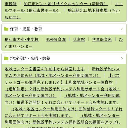
市役所
狛江市ビン・缶リサイクルセンター（清掃課）
エコ
ルマホール（狛江市民ホール）
狛江駅北口地下駐車場（ちか
ちゅー）
保育・児童・教育
狛江市の小･中学校
認可保育園
児童館
学童保育所
ひ
だまりセンター
地域活動・余暇・教養
地域センター図書室を午前中から開室します
新施設予約シス
テムのお知らせ（地域・地区センター利用団体向け）
【バス
ケットゴール修理完了しました】上和泉地域センター体育館
（追加決定）２月の新施設予約システム利用サポート会（地域・
地区センター利用団体向け）
（地域・地区センター利用団体
向け）抽選予約開始！それに合わせてサポート会を実施します。
（地域・地区センター利用団体向け）団体登録スタート！それ
に合わせてサポート会を実施します。
（地域・地区センター
利用団体向け）新施設予約システム操作説明会の動画をアップし