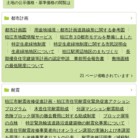
土地の公示価格・基準価格の閲覧は
都市計画
都市計画図
用途地域境・都市計画道路線形に関する参考図
狛江市地図情報サービス
狛江市３D都市モデルを整備しました
特定生産緑地制度
特定生産緑地制度に関する市民説明会
生産緑地地区について
狛江駅周辺地区のまちづくり
長
期優良住宅建築等計画の認定申請 事前照会報告書
敷地面積
の最低限度について
21 ページ省略されています
耐震
狛江市耐震改修促進計画・狛江市住宅耐震化緊急促進アクション
プログラム
木造住宅耐震助成
分譲マンション耐震助成
危険ブロック塀等の撤去費用に対する助成制度
ブロック塀等
の点検
特定緊急輸送道路沿道建築物の耐震化事業について
木造住宅耐震改修事業者向けオンライン講習の実施および本講習
を受講した改修事業者リストの公表
耐震改修証明書（減税制