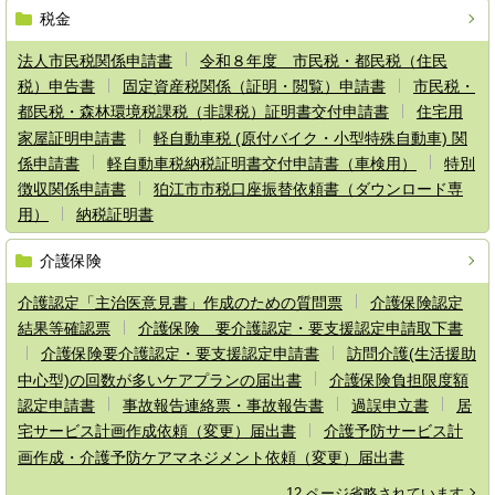
税金
法人市民税関係申請書
令和８年度 市民税・都民税（住民
税）申告書
固定資産税関係（証明・閲覧）申請書
市民税・
都民税・森林環境税課税（非課税）証明書交付申請書
住宅用
家屋証明申請書
軽自動車税 (原付バイク・小型特殊自動車) 関
係申請書
軽自動車税納税証明書交付申請書（車検用）
特別
徴収関係申請書
狛江市市税口座振替依頼書（ダウンロード専
用）
納税証明書
介護保険
介護認定「主治医意見書」作成のための質問票
介護保険認定
結果等確認票
介護保険 要介護認定・要支援認定申請取下書
介護保険要介護認定・要支援認定申請書
訪問介護(生活援助
中心型)の回数が多いケアプランの届出書
介護保険負担限度額
認定申請書
事故報告連絡票・事故報告書
過誤申立書
居
宅サービス計画作成依頼（変更）届出書
介護予防サービス計
画作成・介護予防ケアマネジメント依頼（変更）届出書
12 ページ省略されています