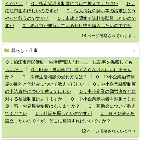
ください
Ｑ．指定管理者制度について教えてください
Ｑ．
狛江市図をほしいのですが
Ｑ．個人情報の開示等の請求はどう
やって行うのですか？
Ｑ．市政に関する資料を閲覧したいので
すが
Ｑ．狛江市が発行している刊行物を購入したいのですが
18 ページ省略されています
暮らし・仕事
Ｑ．狛江市市民活動・生活情報誌「わっこ」に記事を掲載しても
らいたい
Ｑ．町会・自治会には必ず入らなければいけません
か？
Ｑ．消費生活相談の受付方法は？
Ｑ．中小企業融資制
度の目的と仕組みについて教えてほしい
Ｑ．中小企業融資制度
の申込資格について教えてほしい
Ｑ．中小企業の勤労者などに
対する福祉制度はありますか
Ｑ．中小企業勤労者を対象とした
慶・弔・お見舞金制度はありますか？
Ｑ．互助会について教え
てください
Ｑ．仕事を探したいのですが
Ｑ．ＮＰＯ法人を
設立したいのですが、どこに相談すればいいですか？
12 ページ省略されています