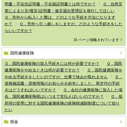
明書・不在住証明書・不在籍証明書とは何ですか？
Ｑ．自然災
害によるり災(罹災)証明書・被災届出受理証を発行してほしい
Ｑ．市外から転入した際は、どのような手続き方法になります
か？
Ｑ．市外へ引っ越しをしますが、どのような手続きをした
らいいですか？
15 ページ省略されています
国民健康保険
Ｑ．国民健康保険の加入手続きには何が必要ですか？
Ｑ．国民
健康保険をやめるときは何が必要ですか？
Ｑ．国民健康保険を
やめる手続きをしたいのですが、仕事で休みが取れません
Ｑ．
資格確認書・資格情報のお知らせを紛失しました。再交付の手続
きはどうすればいいですか？
Ｑ．会社の健康保険に加入した場
合、国民健康保険税はいつまで支払えばいいのですか？
Ｑ．低
所得の世帯に対する国民健康保険の保険税減額制度について知り
たい
税金