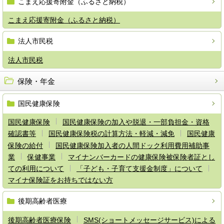
こまえ応援寄附金（ふるさと納税）
こまえ応援寄附金（ふるさと納税）
法人市民税
法人市民税
保険・年金
国民健康保険
国民健康保険
国民健康保険の加入や脱退・一部負担金・資格
確認書等
国民健康保険税の計算方法・軽減・減免
国民健康
保険の給付
国民健康保険加入者の人間ドック利用費用補助事
業
保健事業
マイナンバーカードの健康保険被保険者証とし
ての利用について
「子ども・子育て支援金制度」について
マイナ保険証をお持ちではない方
後期高齢者医療
後期高齢者医療保険
SMS(ショートメッセージサービス)による