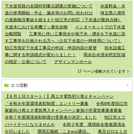
下水道管路の全国特別重点調査の実施について
水道料金・水
道の使用開始・中止・漏水等のお問い合わせは
埼玉県八潮市
の道路陥没事故を踏まえた狛江市の対応（下水道の緊急点検）
水道水における有機フッ素化合物
インターネットでの下水道
台帳閲覧
工事等に伴い工事排水や地下水・湧水を下水道に流
す工事等を計画される方へ（公共下水道の一時使用について）
狛江市指定下水道工事店の申請・申請内容の変更
排水設備工
事に関する申請様式が変わりました！
雨水出水浸水想定区域
の指定・公表について
デザインマンホール
17 ページ省略されています
エコ活動
【６月１日スタート！】再エネ電気切り替えキャンペーン
「令和８年度環境表彰制度」エントリー募集
令和8年度狛江市
家庭向け再エネ電気導入キャンペーン参加小売電気事業者募集
令和７年度環境表彰制度の受賞者が決定しました
狛江市エコ
パートナーになりませんか
令和２年度 環境保全推進講演会
を行いました
環境広報紙「こまeco通信」
東京ゼロエミポ