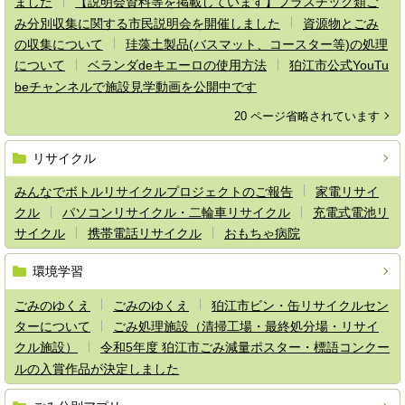
ました
【説明会資料等を掲載しています】プラスチック類ご
み分別収集に関する市民説明会を開催しました
資源物とごみ
の収集について
珪藻土製品(バスマット、コースター等)の処理
について
ベランダdeキエーロの使用方法
狛江市公式YouTu
beチャンネルで施設見学動画を公開中です
20 ページ省略されています
リサイクル
みんなでボトルリサイクルプロジェクトのご報告
家電リサイ
クル
パソコンリサイクル・二輪車リサイクル
充電式電池リ
サイクル
携帯電話リサイクル
おもちゃ病院
環境学習
ごみのゆくえ
ごみのゆくえ
狛江市ビン・缶リサイクルセン
ターについて
ごみ処理施設（清掃工場・最終処分場・リサイ
クル施設）
令和5年度 狛江市ごみ減量ポスター・標語コンクー
ルの入賞作品が決定しました