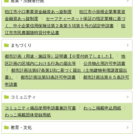
産業・消費者行政
狛江市小口事業資金融資あっ旋制度
狛江市小規模企業事業資
金融資あっ旋制度
セーフティーネット保証の指定業種に基づ
く、中小企業信用保険法第２条第５項第５号の認定申請書
狛
江市市民農園随時貸付申込書
まちづくり
都市計画（用途・施設等）証明書【※受付終了しました】
地
区計画の区域内における行為の届出等
公共物占用許可申請書
都市計画法第67条第1項に基づく届出（土地建物有償譲渡届出
書）
都市計画法第53条許可申請書
都市計画法第６５条許可
申請書
コミュニティ
コミュニティ備品使用申請書兼許可書
わっこ掲載申込用紙
わっこ掲載団体登録用紙
教育・文化