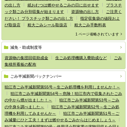
の出し方
紙おむつは燃やせるごみの日に出せます
プラスチ
ック類ごみ分別収集が始まります
資源物の出し方
ご注意く
ださい！ プラスチック類ごみの出し方
指定収集袋の値段およ
び取扱店
粗大ごみシール取扱店
粗大ごみ手数料表
1 ページ省略されています
減免・助成制度等
資源物の集団回収助成金
生ごみ処理機購入費助成など
ごみ
集積所看板の配布
ごみ半減新聞バックナンバー
狛江市ごみ半減新聞第55号～生ごみ処理機を利用しませんか！～
狛江市ごみ半減新聞第54号～危険！狛江市内で収集されたごみ
の中から煙が出ました！～
狛江市ごみ半減新聞第53号～ごみ
の中身を調べました～
狛江市ごみ半減新聞第52号～生ごみ処
理機を利用してみませんか～
狛江市ごみ半減新聞第51号～ご
み減量にひと工夫！まずは燃やせるごみからはじめましょう～
狛江市ごみ半減新聞第50号～使用済小型家電の実験回収を今回も