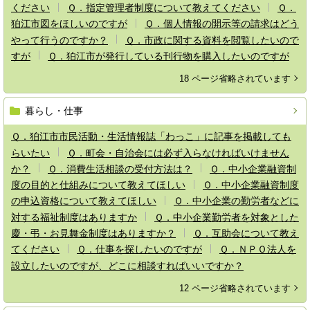
ください
Ｑ．指定管理者制度について教えてください
Ｑ．
狛江市図をほしいのですが
Ｑ．個人情報の開示等の請求はどう
やって行うのですか？
Ｑ．市政に関する資料を閲覧したいので
すが
Ｑ．狛江市が発行している刊行物を購入したいのですが
18 ページ省略されています
暮らし・仕事
Ｑ．狛江市市民活動・生活情報誌「わっこ」に記事を掲載しても
らいたい
Ｑ．町会・自治会には必ず入らなければいけません
か？
Ｑ．消費生活相談の受付方法は？
Ｑ．中小企業融資制
度の目的と仕組みについて教えてほしい
Ｑ．中小企業融資制度
の申込資格について教えてほしい
Ｑ．中小企業の勤労者などに
対する福祉制度はありますか
Ｑ．中小企業勤労者を対象とした
慶・弔・お見舞金制度はありますか？
Ｑ．互助会について教え
てください
Ｑ．仕事を探したいのですが
Ｑ．ＮＰＯ法人を
設立したいのですが、どこに相談すればいいですか？
12 ページ省略されています