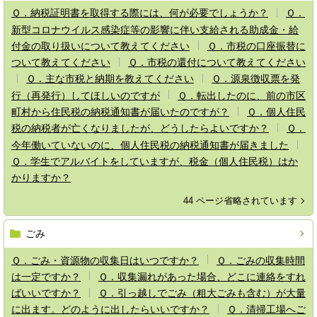
Ｑ．納税証明書を取得する際には、何が必要でしょうか？
Ｑ．
新型コロナウイルス感染症等の影響に伴い支給される助成金・給
付金の取り扱いについて教えてください
Ｑ．市税の口座振替に
ついて教えてください
Ｑ．市税の還付について教えてください
Ｑ．主な市税と納期を教えてください
Ｑ．源泉徴収票を発
行（再発行）してほしいのですが
Ｑ．転出したのに、前の市区
町村から住民税の納税通知書が届いたのですが？
Ｑ．個人住民
税の納税者が亡くなりましたが、どうしたらよいですか？
Ｑ．
今年働いていないのに、個人住民税の納税通知書が届きました
Ｑ．学生でアルバイトをしていますが、税金（個人住民税）はか
かりますか？
44 ページ省略されています
ごみ
Ｑ．ごみ・資源物の収集日はいつですか？
Ｑ．ごみの収集時間
は一定ですか？
Ｑ．収集漏れがあった場合、どこに連絡をすれ
ばいいですか？
Ｑ．引っ越しでごみ（粗大ごみも含む）が大量
に出ます。どのように出したらいいですか？
Ｑ．清掃工場へご