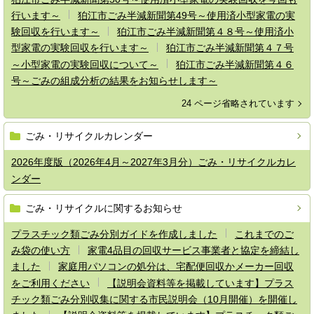
行います～
狛江市ごみ半減新聞第49号～使用済小型家電の実
験回収を行います～
狛江市ごみ半減新聞第４８号～使用済小
型家電の実験回収を行います～
狛江市ごみ半減新聞第４７号
～小型家電の実験回収について～
狛江市ごみ半減新聞第４６
号～ごみの組成分析の結果をお知らせします～
24 ページ省略されています
ごみ・リサイクルカレンダー
2026年度版（2026年4月～2027年3月分）ごみ・リサイクルカレ
ンダー
ごみ・リサイクルに関するお知らせ
プラスチック類ごみ分別ガイドを作成しました
これまでのご
み袋の使い方
家電4品目の回収サービス事業者と協定を締結し
ました
家庭用パソコンの処分は、宅配便回収かメーカー回収
をご利用ください
【説明会資料等を掲載しています】プラス
チック類ごみ分別収集に関する市民説明会（10月開催）を開催し