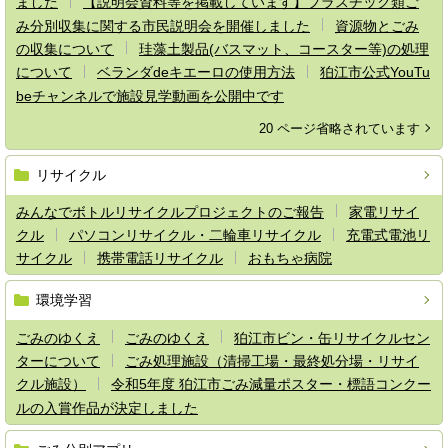
ました
【説明会資料等を掲載しています】プラスチック類ご
み分別収集に関する市民説明会を開催しました
資源物とごみ
の収集について
珪藻土製品(バスマット、コースター等)の処理
について
ベランダdeキエーロの使用方法
狛江市公式YouTu
beチャンネルで施設見学動画を公開中です
20 ページ省略されています
リサイクル
みんなでボトルリサイクルプロジェクトのご報告
家電リサイ
クル
パソコンリサイクル・二輪車リサイクル
充電式電池リ
サイクル
携帯電話リサイクル
おもちゃ病院
環境学習
ごみのゆくえ
ごみのゆくえ
狛江市ビン・缶リサイクルセン
ターについて
ごみ処理施設（清掃工場・最終処分場・リサイ
クル施設）
令和5年度 狛江市ごみ減量ポスター・標語コンクー
ルの入賞作品が決定しました