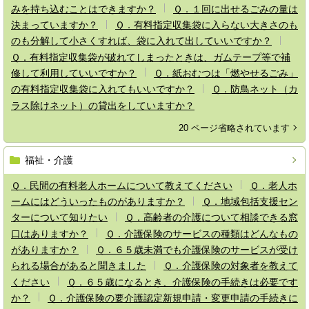
みを持ち込むことはできますか？
Ｑ．１回に出せるごみの量は
決まっていますか？
Ｑ．有料指定収集袋に入らない大きさのも
のも分解して小さくすれば、袋に入れて出していいですか？
Ｑ．有料指定収集袋が破れてしまったときは、ガムテープ等で補
修して利用していいですか？
Ｑ．紙おむつは「燃やせるごみ」
の有料指定収集袋に入れてもいいですか？
Ｑ．防鳥ネット（カ
ラス除けネット）の貸出をしていますか？
20 ページ省略されています
福祉・介護
Ｑ．民間の有料老人ホームについて教えてください
Ｑ．老人ホ
ームにはどういったものがありますか？
Ｑ．地域包括支援セン
ターについて知りたい
Ｑ．高齢者の介護について相談できる窓
口はありますか？
Ｑ．介護保険のサービスの種類はどんなもの
がありますか？
Ｑ．６５歳未満でも介護保険のサービスが受け
られる場合があると聞きました
Ｑ．介護保険の対象者を教えて
ください
Ｑ．６５歳になるとき、介護保険の手続きは必要です
か？
Ｑ．介護保険の要介護認定新規申請・変更申請の手続きに