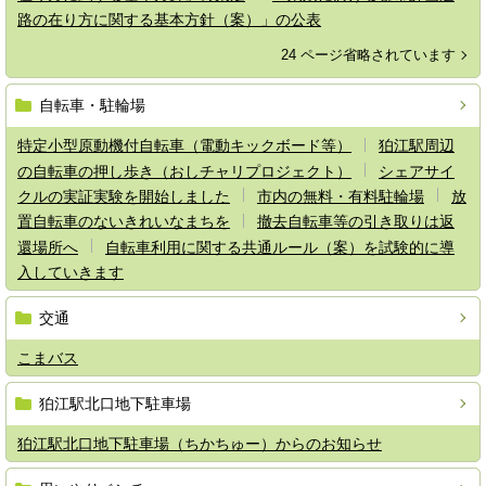
路の在り方に関する基本方針（案）」の公表
24 ページ省略されています
自転車・駐輪場
特定小型原動機付自転車（電動キックボード等）
狛江駅周辺
の自転車の押し歩き（おしチャリプロジェクト）
シェアサイ
クルの実証実験を開始しました
市内の無料・有料駐輪場
放
置自転車のないきれいなまちを
撤去自転車等の引き取りは返
還場所へ
自転車利用に関する共通ルール（案）を試験的に導
入していきます
交通
こまバス
狛江駅北口地下駐車場
狛江駅北口地下駐車場（ちかちゅー）からのお知らせ