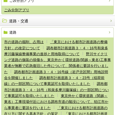
ごみ分別アプリ
ごみ分別アプリ
道路・交通
道路
市の道路の掘削、占用は
「東京における都市計画道路の整備
方針」の改定について
調布都市計画道路３・４・16号和泉多
摩川藤塚線整備事業の進捗と用地取得について
野川サイクリ
ング道路の舗装の損傷を、東京外かく環状道路(関越～東名)工事事
業者が無断で応急復旧した件について、関係者に要請を行いまし
た
調布都市計画道路３・４・16号線（岩戸北区間）用地説明
会を開催しました
調布都市計画道路３・４・23号（稲荷前
線）の一部区間について事業認可を取得いたしました
調布都
市計画道路３・４・16号（和泉多摩川藤塚線）の一部区間につい
て事業認可を取得いたしました
東京外かく環状道路（関越～
東名）工事現場付近における調布市道の陥没について、狛江市か
ら事業者に要請を行いました
「東京における都市計画道路の
在り方に関する基本方針」の策定
「東京における都市計画道