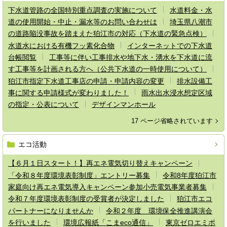
下水道管路の全国特別重点調査の実施について
水道料金・水
道の使用開始・中止・漏水等のお問い合わせは
埼玉県八潮市
の道路陥没事故を踏まえた狛江市の対応（下水道の緊急点検）
水道水における有機フッ素化合物
インターネットでの下水道
台帳閲覧
工事等に伴い工事排水や地下水・湧水を下水道に流
す工事等を計画される方へ（公共下水道の一時使用について）
狛江市指定下水道工事店の申請・申請内容の変更
排水設備工
事に関する申請様式が変わりました！
雨水出水浸水想定区域
の指定・公表について
デザインマンホール
17 ページ省略されています
エコ活動
【６月１日スタート！】再エネ電気切り替えキャンペーン
「令和８年度環境表彰制度」エントリー募集
令和8年度狛江市
家庭向け再エネ電気導入キャンペーン参加小売電気事業者募集
令和７年度環境表彰制度の受賞者が決定しました
狛江市エコ
パートナーになりませんか
令和２年度 環境保全推進講演会
を行いました
環境広報紙「こまeco通信」
東京ゼロエミポ