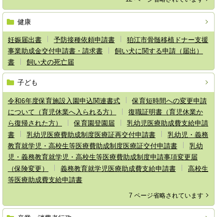
健康
妊娠届出書
予防接種依頼申請書
狛江市骨髄移植ドナー支援
事業助成金交付申請書・請求書
飼い犬に関する申請（届出）
書
飼い犬の死亡届
子ども
令和6年度保育施設入園申込関連書式
保育短時間への変更申請
について（育児休業へ入られる方）
復職証明書（育児休業か
ら復帰された方）
保育園登園届
乳幼児医療助成費支給申請
書
乳幼児医療費助成制度医療証再交付申請書
乳幼児・義務
教育就学児・高校生等医療費助成制度医療証交付申請書
乳幼
児・義務教育就学児・高校生等医療費助成制度申請事項変更届
（保険変更）
義務教育就学児医療助成費支給申請書
高校生
等医療助成費支給申請書
7 ページ省略されています