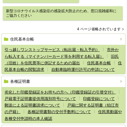
新型コロナウイルス感染症の感染拡大防止のため、窓口混雑緩和に
ご協力ください
4 ページ省略されています
住民基本台帳
引っ越しワンストップサービス（転出届・転入予約）
市外か
ら転入する（マイナンバーカード等を利用する転入届）
旧氏
（旧姓）を住民票等に併記するための届出
住民基本台帳
住
民基本台帳の閲覧請求
自動車臨時運行許可の申請について
各種証明書
劣化した印鑑登録証をお持ちの方へ（印鑑登録証の引替交付）
戸籍電子証明書提供用識別符号について
印鑑登録について
郵送による証明書請求について
戸籍に関する証明書（狛江市
の戸籍）
各種証明書類の交付手数料について
住民異動届や
各種交付申請時の本人確認