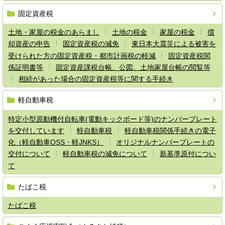
固定資産税
土地・家屋の税金のあらまし
土地の税金
家屋の税金
償
却資産の申告
固定資産税の減免
東日本大震災による被害を
受けられた方の固定資産税・都市計画税の軽減
固定資産税関
係証明書等
固定資産課税台帳、公図、土地家屋台帳の閲覧等
相続があった場合の固定資産税等に関する手続き
軽自動車税
特定小型原動機付自転車(電動キックボード等)のナンバープレート
を交付しています
軽自動車税
軽自動車税関係手続きの電子
化（軽自動車OSS・軽JNKS）
オリジナルナンバープレートの
交付について
軽自動車税の減免について
新基準原付につい
て
たばこ税
たばこ税