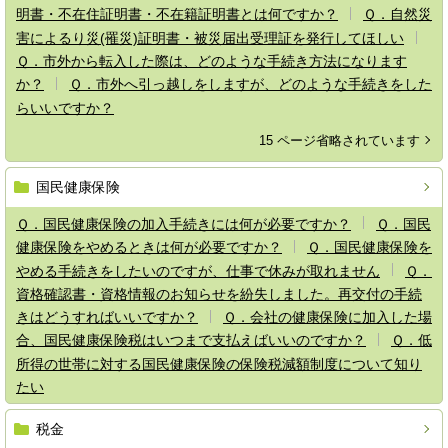
明書・不在住証明書・不在籍証明書とは何ですか？
Ｑ．自然災
害によるり災(罹災)証明書・被災届出受理証を発行してほしい
Ｑ．市外から転入した際は、どのような手続き方法になります
か？
Ｑ．市外へ引っ越しをしますが、どのような手続きをした
らいいですか？
15 ページ省略されています
国民健康保険
Ｑ．国民健康保険の加入手続きには何が必要ですか？
Ｑ．国民
健康保険をやめるときは何が必要ですか？
Ｑ．国民健康保険を
やめる手続きをしたいのですが、仕事で休みが取れません
Ｑ．
資格確認書・資格情報のお知らせを紛失しました。再交付の手続
きはどうすればいいですか？
Ｑ．会社の健康保険に加入した場
合、国民健康保険税はいつまで支払えばいいのですか？
Ｑ．低
所得の世帯に対する国民健康保険の保険税減額制度について知り
たい
税金