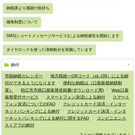
納税課より感謝の気持ち
減免制度について
SMS(ショートメッセージサービス)による納税催告を開始します
タイヤロックを使った滞納処分を実施しています
納付
市税納税カレンダー
地方税統一QRコード（eL-QR）による納
付ができるようになります
便利な納税は（口座振替納税制
度）
狛江市市税口座振替依頼書(ダウンロード用)
Web口座
振替受付サービス
スマートフォン決済による納付
スマート
フォン決済についてのFAQ
クレジットカード決済・インター
ネットバンキングによる納付
クレジットカード決済・インタ
ーネットバンキングによる納付に関するFAQ
コンビニエンス
ストアでの納付
2 ページ省略されています