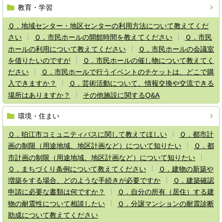
教育・学習
Ｑ．地域センター・地区センターの利用方法について教えてくだ
さい
Ｑ．市民ホールの開館時間を教えてください
Ｑ．市民
ホールの利用について教えてください
Ｑ．市民ホールの会議室
を借りたいのですが
Ｑ．市民ホールの催し物について教えてく
ださい
Ｑ．市民ホールで行うイベントのチケットは、どこで購
入できますか？
Ｑ．芸術活動について、情報交換や交流できる
場所はありますか？
その他施設に関するQ&A
環境・住まい
Ｑ．狛江市コミュニティバスに関して教えてほしい
Ｑ．都市計
画の制限（用途地域、地区計画など）について知りたい
Ｑ．都
市計画の制限（用途地域、地区計画など）について知りたい
Ｑ．まちづくり条例について教えてください
Ｑ．建物の新築や
増築をする場合、どのような手続きが必要ですか
Ｑ．建築確認
申請に必要な書類は何ですか？
Ｑ．自分の所有（居住）する建
物の耐震性について相談したい
Ｑ．分譲マンションの耐震診断
助成について教えてください