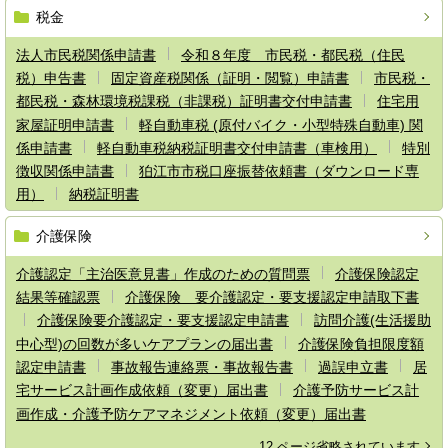
税金
法人市民税関係申請書
令和８年度 市民税・都民税（住民
税）申告書
固定資産税関係（証明・閲覧）申請書
市民税・
都民税・森林環境税課税（非課税）証明書交付申請書
住宅用
家屋証明申請書
軽自動車税 (原付バイク・小型特殊自動車) 関
係申請書
軽自動車税納税証明書交付申請書（車検用）
特別
徴収関係申請書
狛江市市税口座振替依頼書（ダウンロード専
用）
納税証明書
介護保険
介護認定「主治医意見書」作成のための質問票
介護保険認定
結果等確認票
介護保険 要介護認定・要支援認定申請取下書
介護保険要介護認定・要支援認定申請書
訪問介護(生活援助
中心型)の回数が多いケアプランの届出書
介護保険負担限度額
認定申請書
事故報告連絡票・事故報告書
過誤申立書
居
宅サービス計画作成依頼（変更）届出書
介護予防サービス計
画作成・介護予防ケアマネジメント依頼（変更）届出書
12 ページ省略されています