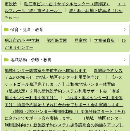
市役所
狛江市ビン・缶リサイクルセンター（清掃課）
エコ
ルマホール（狛江市民ホール）
狛江駅北口地下駐車場（ちか
ちゅー）
保育・児童・教育
狛江市の小･中学校
認可保育園
児童館
学童保育所
ひ
だまりセンター
地域活動・余暇・教養
地域センター図書室を午前中から開室します
新施設予約シス
テムのお知らせ（地域・地区センター利用団体向け）
【バス
ケットゴール修理完了しました】上和泉地域センター体育館
（追加決定）２月の新施設予約システム利用サポート会（地域・
地区センター利用団体向け）
（地域・地区センター利用団体
向け）抽選予約開始！それに合わせてサポート会を実施します。
（地域・地区センター利用団体向け）団体登録スタート！それ
に合わせてサポート会を実施します。
（地域・地区センター
利用団体向け）新施設予約システム操作説明会の動画をアップし