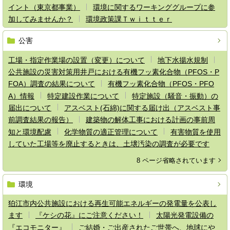
イント（東京都事業）
環境に関するワーキンググループに参
加してみませんか？
環境政策課Ｔｗｉｔｔｅｒ
公害
工場・指定作業場の設置（変更）について
地下水揚水規制
公共施設の災害対策用井戸における有機フッ素化合物（PFOS・P
FOA）調査の結果について
有機フッ素化合物（PFOS・PFO
A）情報
特定建設作業について
特定施設（騒音・振動）の
届出について
アスベスト(石綿)に関する届け出（アスベスト事
前調査結果の報告）
建築物の解体工事における計画の事前周
知と環境配慮
化学物質の適正管理について
有害物質を使用
していた工場等を廃止するときは、土壌汚染の調査が必要です
8 ページ省略されています
環境
狛江市内公共施設における再生可能エネルギーの発電量を公表し
ます
『ケシの花』にご注意ください！
太陽光発電設備の
『エコモニター』
ご結婚・ご出産されたご世帯へ、地球にや