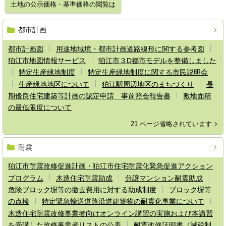
土地の公示価格・基準価格の閲覧は
都市計画
都市計画図
用途地域境・都市計画道路線形に関する参考図
狛江市地図情報サービス
狛江市３D都市モデルを整備しました
特定生産緑地制度
特定生産緑地制度に関する市民説明会
生産緑地地区について
狛江駅周辺地区のまちづくり
長
期優良住宅建築等計画の認定申請 事前照会報告書
敷地面積
の最低限度について
21 ページ省略されています
耐震
狛江市耐震改修促進計画・狛江市住宅耐震化緊急促進アクション
プログラム
木造住宅耐震助成
分譲マンション耐震助成
危険ブロック塀等の撤去費用に対する助成制度
ブロック塀等
の点検
特定緊急輸送道路沿道建築物の耐震化事業について
木造住宅耐震改修事業者向けオンライン講習の実施および本講習
を受講した改修事業者リストの公表
耐震改修証明書（減税制