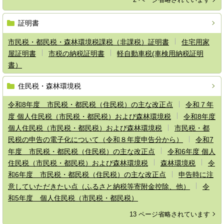
証明書
市民税・都民税・森林環境税課税（非課税）証明書
住宅用家
屋証明書
市税の納税証明書
軽自動車税(車検用納税証明
書）
住民税・森林環境税
令和8年度 市民税・都民税（住民税）の主な改正点
令和７年
度 個人住民税（市民税・都民税）および森林環境税
令和8年度
個人住民税（市民税・都民税）および森林環境税
市民税・都
民税の申告の電子化について（令和８年度申告分から）
令和7
年度 市民税・都民税（住民税）の主な改正点
令和6年度 個人
住民税（市民税・都民税）および森林環境税
森林環境税
令
和6年度 市民税・都民税（住民税）の主な改正点
申告時に注
意していただきたい点（ふるさと納税等寄附金控除、他）
令
和5年度 個人住民税（市民税・都民税）
13 ページ省略されています