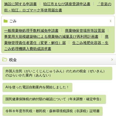
施設に関する申請書
狛江市まなび講座受講申込書
「音楽の
街－狛江」ロゴマーク等使用届出書
ごみ
一般廃棄物処理手数料減免申請書
廃棄物保管場所等設置届
事業用大規模建築物による廃棄物の減量及び再利用計画書
廃
棄物管理責任者選任（変更・解任）届
生ごみ堆肥化容器・生
ごみ処理機購入費助成請求書
税金
外国人住民（がいこくじんじゅうみん）のための税金（ぜいきん）
のはらいかた案内（あんない）
AIを使った電話自動案内を開始しました！
国民健康保険税の納付額の確認について（年末調整・確定申告）
令和８年度市民税・都民税・森林環境税課税（非課税）証明書