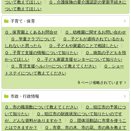
ついて教えてほしい
Ｑ．介護保険の要介護認定の更新手続きに
ついて教えてほしい
子育て・保育
Ｑ．保育園よくあるお問合せ
Ｑ．幼稚園に関するお問い合わせ
Ｑ．学童クラブについて
Ｑ．子どもが虐待されているかも
しれないと思ったら
Ｑ．子どもや家庭のことで相談したい
Ｑ．子育て支援の情報について知りたい
Ｑ．病気の子どもを預
かってほしい
Ｑ．子ども家庭支援センターについて知りたい
Ｑ．育児支援ヘルパーについて教えてください
Ｑ．ショー
トステイについて教えてください
9 ページ省略されています
市政・行政情報
Ｑ．市の職員数について教えてください
Ｑ．狛江市の予算につ
いて知りたい
Ｑ．狛江市の財政状況について知りたいのです
が、どんな資料がありますか？
Ｑ．団体活動誌に市章を使うこ
とはできますか？
Ｑ．市章、市の木、市の花、市の鳥を教えて