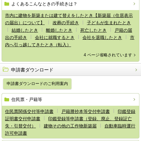
よくあるこんなときの手続きは？
市内に建物を新築または建て替えをしたとき【新築届（住居表示
の届出）について】
改葬の手続き
子どもが生まれたとき
結婚したとき
離婚したとき
死亡したとき
戸籍の届
出の手続き
会社に就職するとき
会社を退職したとき
市
内へ引っ越してきたとき（転入）
4 ページ省略されています
申請書ダウンロード
申請書ダウンロードのご利用案内
住民票・戸籍等
住民票関係交付等申請書
戸籍謄抄本等交付申請書
印鑑登録
証明書交付申請書
印鑑登録等申請書（登録、廃止、登録証亡
失・引替交付）
建物その他の工作物新築届
自動車臨時運行
許可申請書