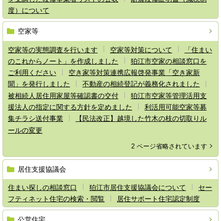
度）について
空家等
空家等の実態調査を行います
空家等対策について
「住まい
のこれからノート」を作成しました
狛江市空家の相談窓口を
ご利用ください
空き家等対策連携広報啓発事業「空き家新
聞」を発行しました
不動産の相続登記が義務化されました
被相続人居住用家屋等確認書の交付
狛江市空家等管理活用支
援法人の指定に関する方針を定めました
利活用可能空家等募
集チラシ送付事業
【民法改正】越境した竹木の枝の切取りル
ールの変更
2 ページ省略されています
居住支援協議会
住まい探しの相談窓口
狛江市居住支援協議会について
セー
フティネット住宅の検索・閲覧
居住サポート住宅認定制度
公営住宅