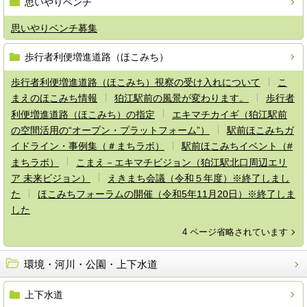
思いやりベンチ
思いやりベンチ募集
歩行者利便増進道路（ほこみち）
歩行者利便増進道路（ほこみち）視察の受け入れについて
こ
まえのほこみち情報
狛江駅前の風景が変わります。
歩行者
利便増進道路（ほこみち）の指定
エキマチカイギ（狛江駅前
の空間活用の“オープン・プラットフォーム”）
駅前ほこみちガ
イドライン・事例集（＃まちラボ）
駅前ほこみちイベント（#
まちラボ）
こまえ－エキマチビジョン（狛江駅北口周辺エリ
ア 未来ビジョン）
えきまち会議（令和５年度）※終了しまし
た
ほこみちフォーラムの開催（令和5年11月20日）※終了しま
した
4 ページ省略されています
環境・河川・公園・上下水道
上下水道