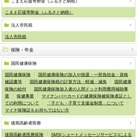
こまえ応援寄附金（ふるさと納税）
こまえ応援寄附金（ふるさと納税）
法人市民税
法人市民税
保険・年金
国民健康保険
国民健康保険
国民健康保険の加入や脱退・一部負担金・資格
確認書等
国民健康保険税の計算方法・軽減・減免
国民健康
保険の給付
国民健康保険加入者の人間ドック利用費用補助事
業
保健事業
マイナンバーカードの健康保険被保険者証とし
ての利用について
「子ども・子育て支援金制度」について
マイナ保険証をお持ちではない方
後期高齢者医療
後期高齢者医療保険
SMS(ショートメッセージサービス)による