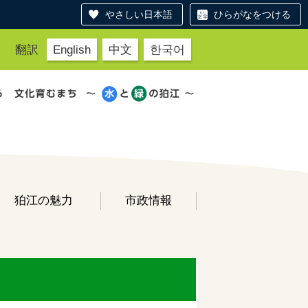
やさしい日本語
ひらがなをつける
翻訳
English
中文
한국어
狛江の魅力
市政情報