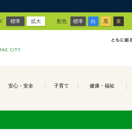
ズ
標準
拡大
配色
標準
白
黒
黄
安心・安全
子育て
健康・福祉