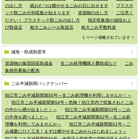
の出し方
紙おむつは燃やせるごみの日に出せます
プラスチ
ック類ごみ分別収集が始まります
資源物の出し方
ご注意く
ださい！ プラスチック類ごみの出し方
指定収集袋の値段およ
び取扱店
粗大ごみシール取扱店
粗大ごみ手数料表
1 ページ省略されています
減免・助成制度等
資源物の集団回収助成金
生ごみ処理機購入費助成など
ごみ
集積所看板の配布
ごみ半減新聞バックナンバー
狛江市ごみ半減新聞第55号～生ごみ処理機を利用しませんか！～
狛江市ごみ半減新聞第54号～危険！狛江市内で収集されたごみ
の中から煙が出ました！～
狛江市ごみ半減新聞第53号～ごみ
の中身を調べました～
狛江市ごみ半減新聞第52号～生ごみ処
理機を利用してみませんか～
狛江市ごみ半減新聞第51号～ご
み減量にひと工夫！まずは燃やせるごみからはじめましょう～
狛江市ごみ半減新聞第50号～使用済小型家電の実験回収を今回も