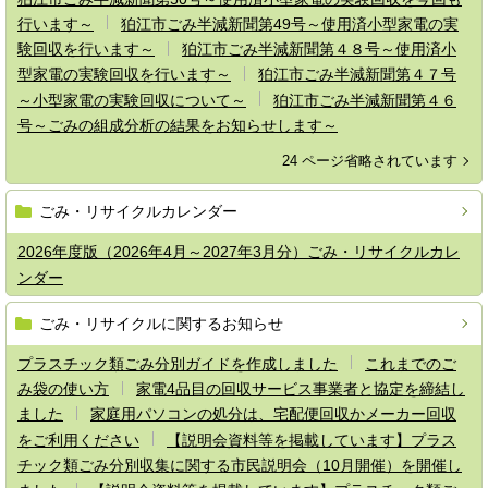
行います～
狛江市ごみ半減新聞第49号～使用済小型家電の実
験回収を行います～
狛江市ごみ半減新聞第４８号～使用済小
型家電の実験回収を行います～
狛江市ごみ半減新聞第４７号
～小型家電の実験回収について～
狛江市ごみ半減新聞第４６
号～ごみの組成分析の結果をお知らせします～
24 ページ省略されています
ごみ・リサイクルカレンダー
2026年度版（2026年4月～2027年3月分）ごみ・リサイクルカレ
ンダー
ごみ・リサイクルに関するお知らせ
プラスチック類ごみ分別ガイドを作成しました
これまでのご
み袋の使い方
家電4品目の回収サービス事業者と協定を締結し
ました
家庭用パソコンの処分は、宅配便回収かメーカー回収
をご利用ください
【説明会資料等を掲載しています】プラス
チック類ごみ分別収集に関する市民説明会（10月開催）を開催し