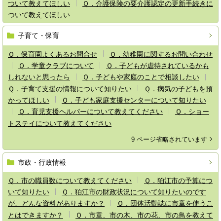
ついて教えてほしい
Ｑ．介護保険の要介護認定の更新手続きに
ついて教えてほしい
子育て・保育
Ｑ．保育園よくあるお問合せ
Ｑ．幼稚園に関するお問い合わせ
Ｑ．学童クラブについて
Ｑ．子どもが虐待されているかも
しれないと思ったら
Ｑ．子どもや家庭のことで相談したい
Ｑ．子育て支援の情報について知りたい
Ｑ．病気の子どもを預
かってほしい
Ｑ．子ども家庭支援センターについて知りたい
Ｑ．育児支援ヘルパーについて教えてください
Ｑ．ショー
トステイについて教えてください
9 ページ省略されています
市政・行政情報
Ｑ．市の職員数について教えてください
Ｑ．狛江市の予算につ
いて知りたい
Ｑ．狛江市の財政状況について知りたいのです
が、どんな資料がありますか？
Ｑ．団体活動誌に市章を使うこ
とはできますか？
Ｑ．市章、市の木、市の花、市の鳥を教えて