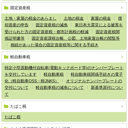
固定資産税
土地・家屋の税金のあらまし
土地の税金
家屋の税金
償
却資産の申告
固定資産税の減免
東日本大震災による被害を
受けられた方の固定資産税・都市計画税の軽減
固定資産税関
係証明書等
固定資産課税台帳、公図、土地家屋台帳の閲覧等
相続があった場合の固定資産税等に関する手続き
軽自動車税
特定小型原動機付自転車(電動キックボード等)のナンバープレート
を交付しています
軽自動車税
軽自動車税関係手続きの電子
化（軽自動車OSS・軽JNKS）
オリジナルナンバープレートの
交付について
軽自動車税の減免について
新基準原付につい
て
たばこ税
たばこ税