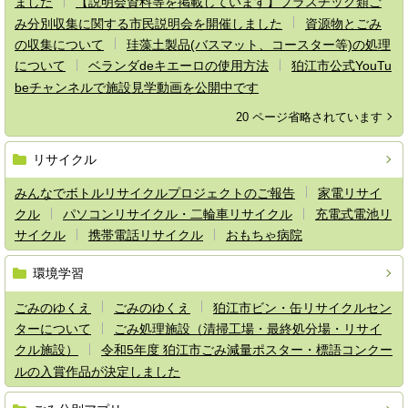
ました
【説明会資料等を掲載しています】プラスチック類ご
み分別収集に関する市民説明会を開催しました
資源物とごみ
の収集について
珪藻土製品(バスマット、コースター等)の処理
について
ベランダdeキエーロの使用方法
狛江市公式YouTu
beチャンネルで施設見学動画を公開中です
20 ページ省略されています
リサイクル
みんなでボトルリサイクルプロジェクトのご報告
家電リサイ
クル
パソコンリサイクル・二輪車リサイクル
充電式電池リ
サイクル
携帯電話リサイクル
おもちゃ病院
環境学習
ごみのゆくえ
ごみのゆくえ
狛江市ビン・缶リサイクルセン
ターについて
ごみ処理施設（清掃工場・最終処分場・リサイ
クル施設）
令和5年度 狛江市ごみ減量ポスター・標語コンクー
ルの入賞作品が決定しました