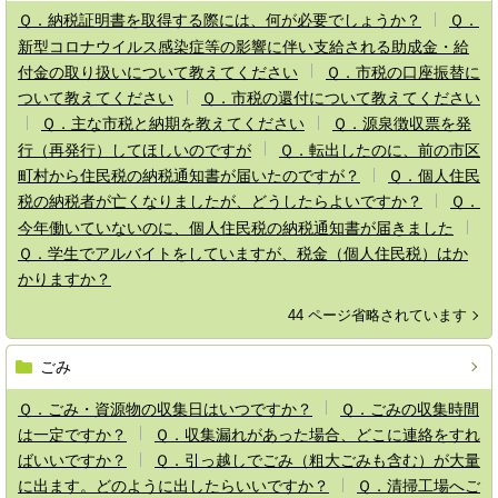
Ｑ．納税証明書を取得する際には、何が必要でしょうか？
Ｑ．
新型コロナウイルス感染症等の影響に伴い支給される助成金・給
付金の取り扱いについて教えてください
Ｑ．市税の口座振替に
ついて教えてください
Ｑ．市税の還付について教えてください
Ｑ．主な市税と納期を教えてください
Ｑ．源泉徴収票を発
行（再発行）してほしいのですが
Ｑ．転出したのに、前の市区
町村から住民税の納税通知書が届いたのですが？
Ｑ．個人住民
税の納税者が亡くなりましたが、どうしたらよいですか？
Ｑ．
今年働いていないのに、個人住民税の納税通知書が届きました
Ｑ．学生でアルバイトをしていますが、税金（個人住民税）はか
かりますか？
44 ページ省略されています
ごみ
Ｑ．ごみ・資源物の収集日はいつですか？
Ｑ．ごみの収集時間
は一定ですか？
Ｑ．収集漏れがあった場合、どこに連絡をすれ
ばいいですか？
Ｑ．引っ越しでごみ（粗大ごみも含む）が大量
に出ます。どのように出したらいいですか？
Ｑ．清掃工場へご