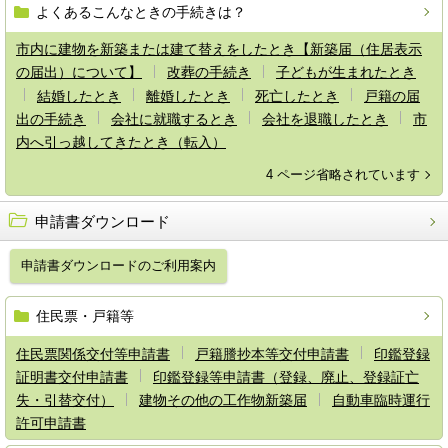
よくあるこんなときの手続きは？
市内に建物を新築または建て替えをしたとき【新築届（住居表示
の届出）について】
改葬の手続き
子どもが生まれたとき
結婚したとき
離婚したとき
死亡したとき
戸籍の届
出の手続き
会社に就職するとき
会社を退職したとき
市
内へ引っ越してきたとき（転入）
4 ページ省略されています
申請書ダウンロード
申請書ダウンロードのご利用案内
住民票・戸籍等
住民票関係交付等申請書
戸籍謄抄本等交付申請書
印鑑登録
証明書交付申請書
印鑑登録等申請書（登録、廃止、登録証亡
失・引替交付）
建物その他の工作物新築届
自動車臨時運行
許可申請書