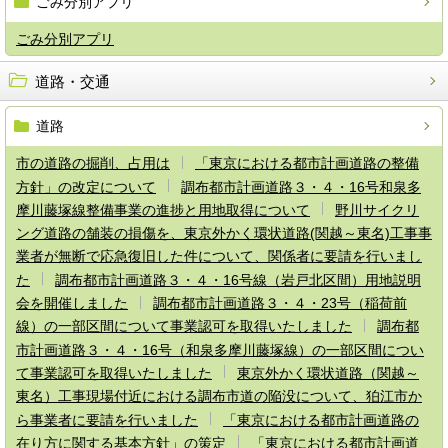
ごみ分別アプリ
ごみ分別アプリ
道路・交通
道路
市の道路の掘削、占用は
「東京における都市計画道路の整備
方針」の改定について
調布都市計画道路３・４・16号和泉多
摩川藤塚線整備事業の進捗と用地取得について
野川サイクリ
ング道路の舗装の損傷を、東京外かく環状道路(関越～東名)工事事
業者が無断で応急復旧した件について、関係者に要請を行いまし
た
調布都市計画道路３・４・16号線（岩戸北区間）用地説明
会を開催しました
調布都市計画道路３・４・23号（稲荷前
線）の一部区間について事業認可を取得いたしました
調布都
市計画道路３・４・16号（和泉多摩川藤塚線）の一部区間につい
て事業認可を取得いたしました
東京外かく環状道路（関越～
東名）工事現場付近における調布市道の陥没について、狛江市か
ら事業者に要請を行いました
「東京における都市計画道路の
在り方に関する基本方針」の策定
「東京における都市計画道