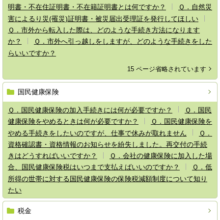
明書・不在住証明書・不在籍証明書とは何ですか？
Ｑ．自然災
害によるり災(罹災)証明書・被災届出受理証を発行してほしい
Ｑ．市外から転入した際は、どのような手続き方法になります
か？
Ｑ．市外へ引っ越しをしますが、どのような手続きをした
らいいですか？
15 ページ省略されています
国民健康保険
Ｑ．国民健康保険の加入手続きには何が必要ですか？
Ｑ．国民
健康保険をやめるときは何が必要ですか？
Ｑ．国民健康保険を
やめる手続きをしたいのですが、仕事で休みが取れません
Ｑ．
資格確認書・資格情報のお知らせを紛失しました。再交付の手続
きはどうすればいいですか？
Ｑ．会社の健康保険に加入した場
合、国民健康保険税はいつまで支払えばいいのですか？
Ｑ．低
所得の世帯に対する国民健康保険の保険税減額制度について知り
たい
税金