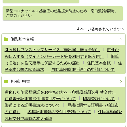
新型コロナウイルス感染症の感染拡大防止のため、窓口混雑緩和に
ご協力ください
4 ページ省略されています
住民基本台帳
引っ越しワンストップサービス（転出届・転入予約）
市外か
ら転入する（マイナンバーカード等を利用する転入届）
旧氏
（旧姓）を住民票等に併記するための届出
住民基本台帳
住
民基本台帳の閲覧請求
自動車臨時運行許可の申請について
各種証明書
劣化した印鑑登録証をお持ちの方へ（印鑑登録証の引替交付）
戸籍電子証明書提供用識別符号について
印鑑登録について
郵送による証明書請求について
戸籍に関する証明書（狛江市
の戸籍）
各種証明書類の交付手数料について
住民異動届や
各種交付申請時の本人確認