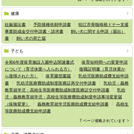
健康
妊娠届出書
予防接種依頼申請書
狛江市骨髄移植ドナー支援
事業助成金交付申請書・請求書
飼い犬に関する申請（届出）
書
飼い犬の死亡届
子ども
令和6年度保育施設入園申込関連書式
保育短時間への変更申請
について（育児休業へ入られる方）
復職証明書（育児休業か
ら復帰された方）
保育園登園届
乳幼児医療助成費支給申請
書
乳幼児医療費助成制度医療証再交付申請書
乳幼児・義務
教育就学児・高校生等医療費助成制度医療証交付申請書
乳幼
児・義務教育就学児・高校生等医療費助成制度申請事項変更届
（保険変更）
義務教育就学児医療助成費支給申請書
高校生
等医療助成費支給申請書
7 ページ省略されています