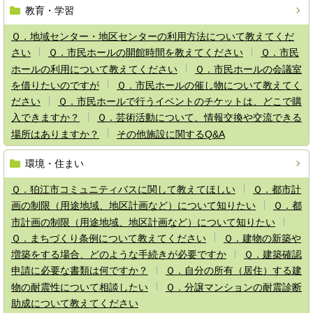
教育・学習
Ｑ．地域センター・地区センターの利用方法について教えてくだ
さい
Ｑ．市民ホールの開館時間を教えてください
Ｑ．市民
ホールの利用について教えてください
Ｑ．市民ホールの会議室
を借りたいのですが
Ｑ．市民ホールの催し物について教えてく
ださい
Ｑ．市民ホールで行うイベントのチケットは、どこで購
入できますか？
Ｑ．芸術活動について、情報交換や交流できる
場所はありますか？
その他施設に関するQ&A
環境・住まい
Ｑ．狛江市コミュニティバスに関して教えてほしい
Ｑ．都市計
画の制限（用途地域、地区計画など）について知りたい
Ｑ．都
市計画の制限（用途地域、地区計画など）について知りたい
Ｑ．まちづくり条例について教えてください
Ｑ．建物の新築や
増築をする場合、どのような手続きが必要ですか
Ｑ．建築確認
申請に必要な書類は何ですか？
Ｑ．自分の所有（居住）する建
物の耐震性について相談したい
Ｑ．分譲マンションの耐震診断
助成について教えてください