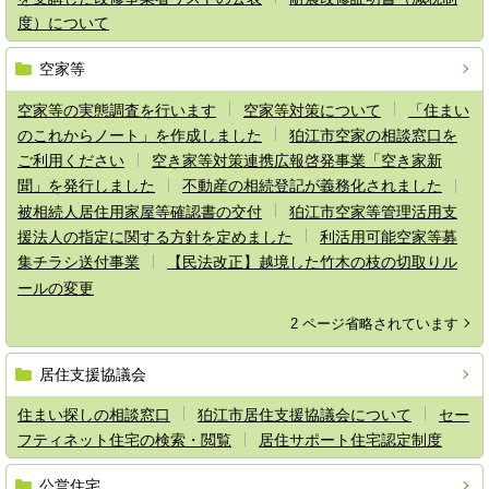
度）について
空家等
空家等の実態調査を行います
空家等対策について
「住まい
のこれからノート」を作成しました
狛江市空家の相談窓口を
ご利用ください
空き家等対策連携広報啓発事業「空き家新
聞」を発行しました
不動産の相続登記が義務化されました
被相続人居住用家屋等確認書の交付
狛江市空家等管理活用支
援法人の指定に関する方針を定めました
利活用可能空家等募
集チラシ送付事業
【民法改正】越境した竹木の枝の切取りル
ールの変更
2 ページ省略されています
居住支援協議会
住まい探しの相談窓口
狛江市居住支援協議会について
セー
フティネット住宅の検索・閲覧
居住サポート住宅認定制度
公営住宅