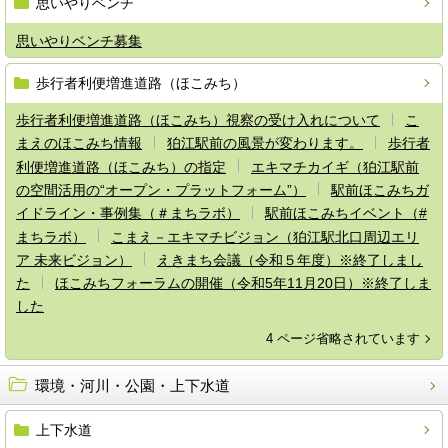
思いやりベンチ
思いやりベンチ募集
歩行者利便増進道路（ほこみち）
歩行者利便増進道路（ほこみち）視察の受け入れについて
こ
まえのほこみち情報
狛江駅前の風景が変わります。
歩行者
利便増進道路（ほこみち）の指定
エキマチカイギ（狛江駅前
の空間活用の“オープン・プラットフォーム”）
駅前ほこみちガ
イドライン・事例集（＃まちラボ）
駅前ほこみちイベント（#
まちラボ）
こまえ－エキマチビジョン（狛江駅北口周辺エリ
ア 未来ビジョン）
えきまち会議（令和５年度）※終了しまし
た
ほこみちフォーラムの開催（令和5年11月20日）※終了しま
した
4 ページ省略されています
環境・河川・公園・上下水道
上下水道