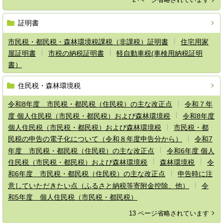
証明書
市民税・都民税・森林環境税課税（非課税）証明書
住宅用家
屋証明書
市税の納税証明書
軽自動車税(車検用納税証明
書）
住民税・森林環境税
令和8年度 市民税・都民税（住民税）の主な改正点
令和７年
度 個人住民税（市民税・都民税）および森林環境税
令和8年度
個人住民税（市民税・都民税）および森林環境税
市民税・都
民税の申告の電子化について（令和８年度申告分から）
令和7
年度 市民税・都民税（住民税）の主な改正点
令和6年度 個人
住民税（市民税・都民税）および森林環境税
森林環境税
令
和6年度 市民税・都民税（住民税）の主な改正点
申告時に注
意していただきたい点（ふるさと納税等寄附金控除、他）
令
和5年度 個人住民税（市民税・都民税）
13 ページ省略されています