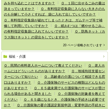
みを持ち込むことはできますか？
Ｑ．１回に出せるごみの量は
決まっていますか？
Ｑ．有料指定収集袋に入らない大きさのも
のも分解して小さくすれば、袋に入れて出していいですか？
Ｑ．有料指定収集袋が破れてしまったときは、ガムテープ等で補
修して利用していいですか？
Ｑ．紙おむつは「燃やせるごみ」
の有料指定収集袋に入れてもいいですか？
Ｑ．防鳥ネット（カ
ラス除けネット）の貸出をしていますか？
20 ページ省略されています
福祉・介護
Ｑ．民間の有料老人ホームについて教えてください
Ｑ．老人ホ
ームにはどういったものがありますか？
Ｑ．地域包括支援セン
ターについて知りたい
Ｑ．高齢者の介護について相談できる窓
口はありますか？
Ｑ．介護保険のサービスの種類はどんなもの
がありますか？
Ｑ．６５歳未満でも介護保険のサービスが受け
られる場合があると聞きました
Ｑ．介護保険の対象者を教えて
ください
Ｑ．６５歳になるとき、介護保険の手続きは必要です
か？
Ｑ．介護保険の要介護認定新規申請・変更申請の手続きに