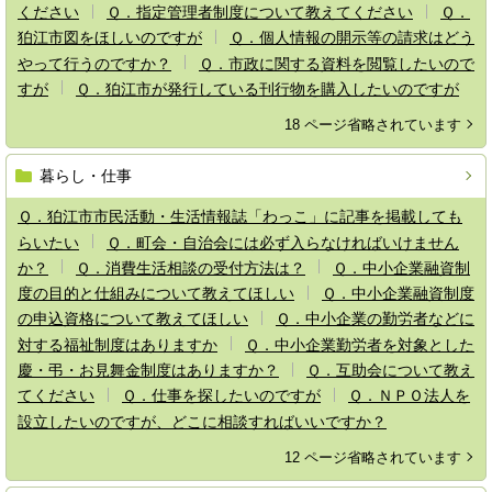
ください
Ｑ．指定管理者制度について教えてください
Ｑ．
狛江市図をほしいのですが
Ｑ．個人情報の開示等の請求はどう
やって行うのですか？
Ｑ．市政に関する資料を閲覧したいので
すが
Ｑ．狛江市が発行している刊行物を購入したいのですが
18 ページ省略されています
暮らし・仕事
Ｑ．狛江市市民活動・生活情報誌「わっこ」に記事を掲載しても
らいたい
Ｑ．町会・自治会には必ず入らなければいけません
か？
Ｑ．消費生活相談の受付方法は？
Ｑ．中小企業融資制
度の目的と仕組みについて教えてほしい
Ｑ．中小企業融資制度
の申込資格について教えてほしい
Ｑ．中小企業の勤労者などに
対する福祉制度はありますか
Ｑ．中小企業勤労者を対象とした
慶・弔・お見舞金制度はありますか？
Ｑ．互助会について教え
てください
Ｑ．仕事を探したいのですが
Ｑ．ＮＰＯ法人を
設立したいのですが、どこに相談すればいいですか？
12 ページ省略されています