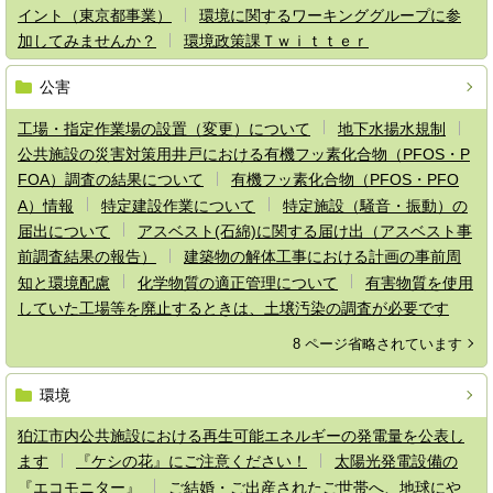
イント（東京都事業）
環境に関するワーキンググループに参
加してみませんか？
環境政策課Ｔｗｉｔｔｅｒ
公害
工場・指定作業場の設置（変更）について
地下水揚水規制
公共施設の災害対策用井戸における有機フッ素化合物（PFOS・P
FOA）調査の結果について
有機フッ素化合物（PFOS・PFO
A）情報
特定建設作業について
特定施設（騒音・振動）の
届出について
アスベスト(石綿)に関する届け出（アスベスト事
前調査結果の報告）
建築物の解体工事における計画の事前周
知と環境配慮
化学物質の適正管理について
有害物質を使用
していた工場等を廃止するときは、土壌汚染の調査が必要です
8 ページ省略されています
環境
狛江市内公共施設における再生可能エネルギーの発電量を公表し
ます
『ケシの花』にご注意ください！
太陽光発電設備の
『エコモニター』
ご結婚・ご出産されたご世帯へ、地球にや