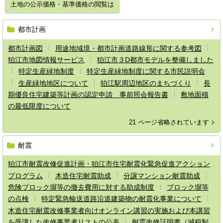
土地の公示価格・基準価格の閲覧は
都市計画
都市計画図
用途地域境・都市計画道路線形に関する参考図
狛江市地図情報サービス
狛江市３D都市モデルを整備しました
特定生産緑地制度
特定生産緑地制度に関する市民説明会
生産緑地地区について
狛江駅周辺地区のまちづくり
長
期優良住宅建築等計画の認定申請 事前照会報告書
敷地面積
の最低限度について
21 ページ省略されています
耐震
狛江市耐震改修促進計画・狛江市住宅耐震化緊急促進アクション
プログラム
木造住宅耐震助成
分譲マンション耐震助成
危険ブロック塀等の撤去費用に対する助成制度
ブロック塀等
の点検
特定緊急輸送道路沿道建築物の耐震化事業について
木造住宅耐震改修事業者向けオンライン講習の実施および本講習
を受講した改修事業者リストの公表
耐震改修証明書（減税制