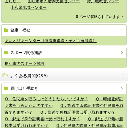
ました。
狛江市市民活動支援センター
野川地域センター
上和泉地域センター
8 ページ省略されています
健康・福祉
あいとぴあセンター（健康推進課・子ども家庭課）
スポーツ関係施設
狛江市のスポーツ施設
よくある質問(Q&A)
届け出と手続き
Ｑ．住民票を取るにはどうしたらいいですか？
Ｑ．印鑑登録証
明書をもらいたいのですが
Ｑ．郵送で印鑑証明書や住民票を取
得できますか？
Ｑ．郵送で独身証明書は受け取れますか？
Ｑ．郵送で身分証明書は受け取れますか？
Ｑ．郵送で戸籍の謄
抄本は受け取れますか？
Ｑ．住民票の除票・住民票記載事項証