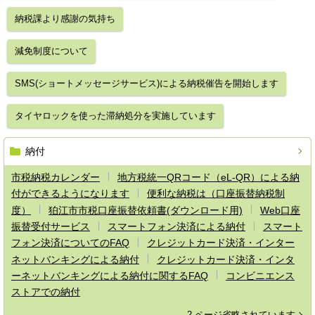
納税課より感謝の気持ち
減免制度について
SMS(ショートメッセージサービス)による納税催告を開始します
タイヤロックを使った滞納処分を実施しています
納付
市税納税カレンダー
地方税統一QRコード（eL-QR）による納
付ができるようになります
便利な納税は（口座振替納税制
度）
狛江市市税口座振替依頼書(ダウンロード用)
Web口座
振替受付サービス
スマートフォン決済による納付
スマート
フォン決済についてのFAQ
クレジットカード決済・インター
ネットバンキングによる納付
クレジットカード決済・インタ
ーネットバンキングによる納付に関するFAQ
コンビニエンス
ストアでの納付
2 ページ省略されています