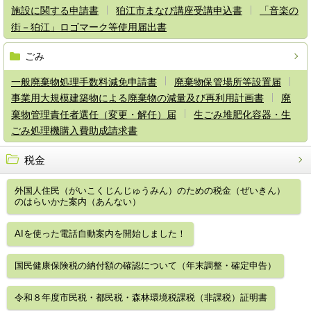
施設に関する申請書
狛江市まなび講座受講申込書
「音楽の
街－狛江」ロゴマーク等使用届出書
ごみ
一般廃棄物処理手数料減免申請書
廃棄物保管場所等設置届
事業用大規模建築物による廃棄物の減量及び再利用計画書
廃
棄物管理責任者選任（変更・解任）届
生ごみ堆肥化容器・生
ごみ処理機購入費助成請求書
税金
外国人住民（がいこくじんじゅうみん）のための税金（ぜいきん）
のはらいかた案内（あんない）
AIを使った電話自動案内を開始しました！
国民健康保険税の納付額の確認について（年末調整・確定申告）
令和８年度市民税・都民税・森林環境税課税（非課税）証明書