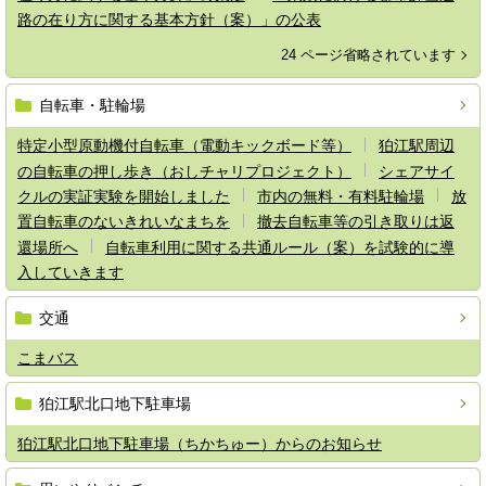
路の在り方に関する基本方針（案）」の公表
24 ページ省略されています
自転車・駐輪場
特定小型原動機付自転車（電動キックボード等）
狛江駅周辺
の自転車の押し歩き（おしチャリプロジェクト）
シェアサイ
クルの実証実験を開始しました
市内の無料・有料駐輪場
放
置自転車のないきれいなまちを
撤去自転車等の引き取りは返
還場所へ
自転車利用に関する共通ルール（案）を試験的に導
入していきます
交通
こまバス
狛江駅北口地下駐車場
狛江駅北口地下駐車場（ちかちゅー）からのお知らせ