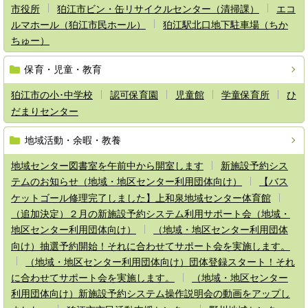
市役所
狛江市ビン・缶リサイクルセンター（清掃課）
エコ
ルマホール（狛江市民ホール）
狛江駅北口地下駐車場（ちか
ちゅー）
保育・児童・教育
狛江市の小･中学校
認可保育園
児童館
学童保育所
ひ
だまりセンター
地域活動・余暇・教養
地域センター図書室を午前中から開室します
新施設予約シス
テムのお知らせ（地域・地区センター利用団体向け）
【バス
ケットゴール修理完了しました】上和泉地域センター体育館
（追加決定）２月の新施設予約システム利用サポート会（地域・
地区センター利用団体向け）
（地域・地区センター利用団体
向け）抽選予約開始！それに合わせてサポート会を実施します。
（地域・地区センター利用団体向け）団体登録スタート！それ
に合わせてサポート会を実施します。
（地域・地区センター
利用団体向け）新施設予約システム操作説明会の動画をアップし