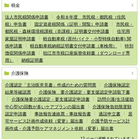
税金
法人市民税関係申請書
令和８年度 市民税・都民税（住民
税）申告書
固定資産税関係（証明・閲覧）申請書
市民税・
都民税・森林環境税課税（非課税）証明書交付申請書
住宅用
家屋証明申請書
軽自動車税 (原付バイク・小型特殊自動車) 関
係申請書
軽自動車税納税証明書交付申請書（車検用）
特別
徴収関係申請書
狛江市市税口座振替依頼書（ダウンロード専
用）
納税証明書
介護保険
介護認定「主治医意見書」作成のための質問票
介護保険認定
結果等確認票
介護保険 要介護認定・要支援認定申請取下書
介護保険要介護認定・要支援認定申請書
訪問介護(生活援助
中心型)の回数が多いケアプランの届出書
介護保険負担限度額
認定申請書
事故報告連絡票・事故報告書
過誤申立書
居
宅サービス計画作成依頼（変更）届出書
介護予防サービス計
画作成・介護予防ケアマネジメント依頼（変更）届出書
12 ページ省略されています