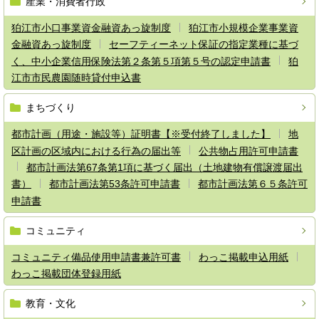
産業・消費者行政
狛江市小口事業資金融資あっ旋制度
狛江市小規模企業事業資
金融資あっ旋制度
セーフティーネット保証の指定業種に基づ
く、中小企業信用保険法第２条第５項第５号の認定申請書
狛
江市市民農園随時貸付申込書
まちづくり
都市計画（用途・施設等）証明書【※受付終了しました】
地
区計画の区域内における行為の届出等
公共物占用許可申請書
都市計画法第67条第1項に基づく届出（土地建物有償譲渡届出
書）
都市計画法第53条許可申請書
都市計画法第６５条許可
申請書
コミュニティ
コミュニティ備品使用申請書兼許可書
わっこ掲載申込用紙
わっこ掲載団体登録用紙
教育・文化