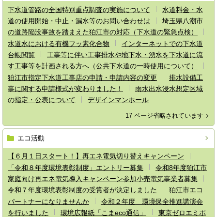
下水道管路の全国特別重点調査の実施について
水道料金・水
道の使用開始・中止・漏水等のお問い合わせは
埼玉県八潮市
の道路陥没事故を踏まえた狛江市の対応（下水道の緊急点検）
水道水における有機フッ素化合物
インターネットでの下水道
台帳閲覧
工事等に伴い工事排水や地下水・湧水を下水道に流
す工事等を計画される方へ（公共下水道の一時使用について）
狛江市指定下水道工事店の申請・申請内容の変更
排水設備工
事に関する申請様式が変わりました！
雨水出水浸水想定区域
の指定・公表について
デザインマンホール
17 ページ省略されています
エコ活動
【６月１日スタート！】再エネ電気切り替えキャンペーン
「令和８年度環境表彰制度」エントリー募集
令和8年度狛江市
家庭向け再エネ電気導入キャンペーン参加小売電気事業者募集
令和７年度環境表彰制度の受賞者が決定しました
狛江市エコ
パートナーになりませんか
令和２年度 環境保全推進講演会
を行いました
環境広報紙「こまeco通信」
東京ゼロエミポ