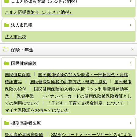
こまえ応援寄附金（ふるさと納税）
こまえ応援寄附金（ふるさと納税）
法人市民税
法人市民税
保険・年金
国民健康保険
国民健康保険
国民健康保険の加入や脱退・一部負担金・資格
確認書等
国民健康保険税の計算方法・軽減・減免
国民健康
保険の給付
国民健康保険加入者の人間ドック利用費用補助事
業
保健事業
マイナンバーカードの健康保険被保険者証とし
ての利用について
「子ども・子育て支援金制度」について
マイナ保険証をお持ちではない方
後期高齢者医療
後期高齢者医療保険
SMS(ショートメッセージサービス)による