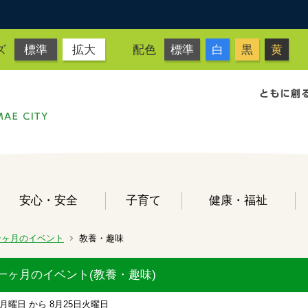
ズ
標準
拡大
配色
標準
白
黒
黄
安心・安全
子育て
健康・福祉
一ヶ月のイベント
教養・趣味
一ヶ月のイベント(教養・趣味)
月曜日
から
8月25日
火曜日