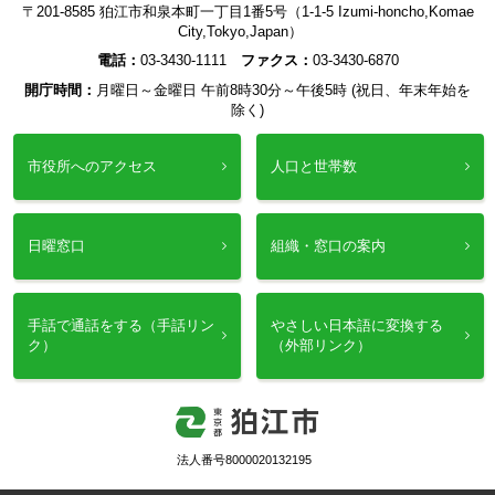
〒201-8585 狛江市和泉本町一丁目1番5号（1-1-5 Izumi-honcho,Komae
City,Tokyo,Japan）
電話：
03-3430-1111
ファクス：
03-3430-6870
開庁時間：
月曜日～金曜日 午前8時30分～午後5時 (祝日、年末年始を
除く)
市役所へのアクセス
人口と世帯数
日曜窓口
組織・窓口の案内
手話で通話をする（手話リン
やさしい日本語に変換する
ク）
（外部リンク）
法人番号8000020132195