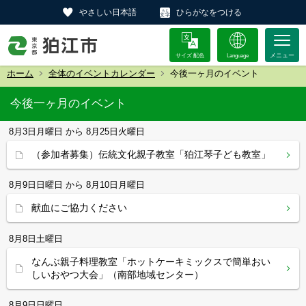
やさしい日本語
ひらがなをつける
サイズ 配色
Language
ホーム
全体のイベントカレンダー
今後一ヶ月のイベント
今後一ヶ月のイベント
8月3日
月曜日
から
8月25日
火曜日
（参加者募集）伝統文化親子教室「狛江琴子ども教室」
8月9日
日曜日
から
8月10日
月曜日
献血にご協力ください
8月8日
土曜日
なんぶ親子料理教室「ホットケーキミックスで簡単おい
しいおやつ大会」（南部地域センター）
8月9日
日曜日