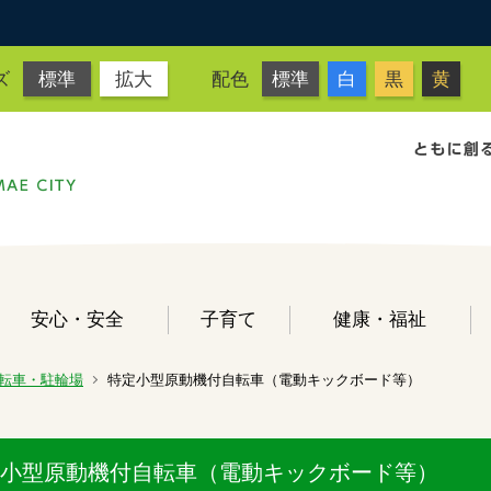
ズ
標準
拡大
配色
標準
白
黒
黄
安心・安全
子育て
健康・福祉
転車・駐輪場
特定小型原動機付自転車（電動キックボード等）
小型原動機付自転車（電動キックボード等）