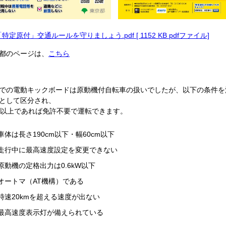
「特定原付」交通ルールを守りましょう.pdf [ 1152 KB pdfファイル]
都のページは、
こちら
での電動キックボードは原動機付自転車の扱いでしたが、以下の条件を
として区分され、
歳以上であれば免許不要で運転できます。
車体は長さ190cm以下・幅60cm以下
走行中に最高速度設定を変更できない
原動機の定格出力は0.6kW以下
オートマ（AT機構）である
時速20kmを超える速度が出ない
最高速度表示灯が備えられている