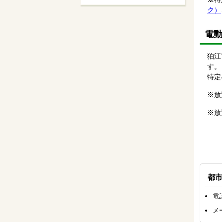
ク）
電
狛江
す。
特定
※放
※放
都
電話
メ