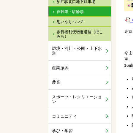
狛江駅北口地下駐車場
自転車・駐輪場
思いやりベンチ
東京
歩行者利便増進道路（ほこ
みち）
環境・河川・公園・上下水
今ま
道
車」
16
産業振興
農業
スポーツ・レクリエーショ
ン
コミュニティ
学び・学習