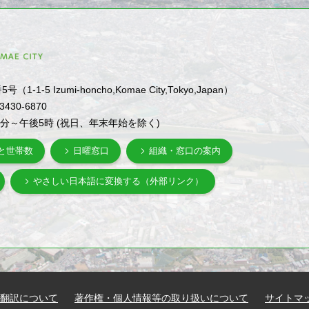
1-5 Izumi-honcho,Komae City,Tokyo,Japan）
-3430-6870
0分～午後5時 (祝日、年末年始を除く)
と世帯数
日曜窓口
組織・窓口の案内
やさしい日本語に変換する（外部リンク）
翻訳について
著作権・個人情報等の取り扱いについて
サイトマ