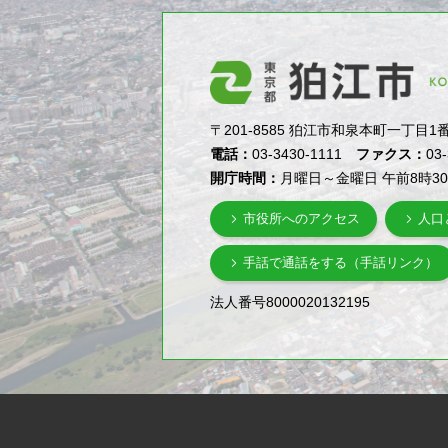
〒201-8585 狛江市和泉本町一丁目1番5号（1-
電話：
03-3430-1111
ファクス：
03
開庁時間：
月曜日～金曜日 午前8時3
市役所へのアクセス
人口
手話で通話をする（手話リンク）
法人番号8000020132195