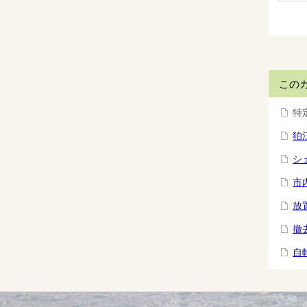
この
特
狛
シ
市
放
撤
自