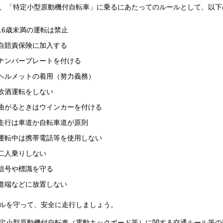
、「特定小型原動機付自転車」に乗るにあたってのルールとして、以下
16歳未満の運転は禁止
自賠責保険に加入する
ナンバープレートを付ける
ヘルメットの着用（努力義務）
飲酒運転をしない
曲がるときはウインカーを付ける
走行は車道か自転車道が原則
運転中は携帯電話等を使用しない
二人乗りしない
信号や標識を守る
道端などに放置しない
ルを守って、安全に走行しましょう。
定小型原動機付自転車（電動キックボード等）に関する交通ルール等の