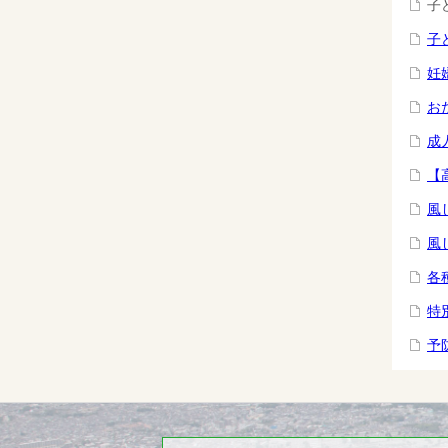
子
子
妊
お
成
【
風
風
各
特
予