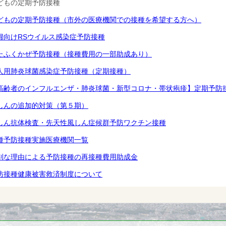
どもの定期予防接種
どもの定期予防接種（市外の医療機関での接種を希望する方へ）
婦向けRSウイルス感染症予防接種
たふくかぜ予防接種（接種費用の一部助成あり）
人用肺炎球菌感染症予防接種（定期接種）
高齢者のインフルエンザ・肺炎球菌・新型コロナ・帯状疱疹】定期予防
しんの追加的対策（第５期）
しん抗体検査・先天性風しん症候群予防ワクチン接種
種予防接種実施医療機関一覧
別な理由による予防接種の再接種費用助成金
防接種健康被害救済制度について