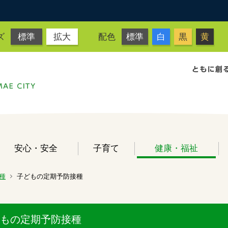
ズ
標準
拡大
配色
標準
白
黒
黄
安心・安全
子育て
健康・福祉
種
子どもの定期予防接種
もの定期予防接種