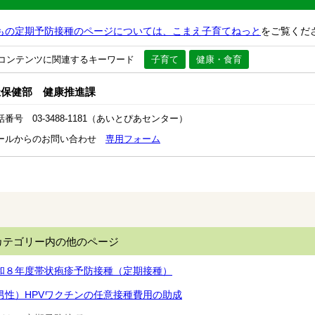
もの定期予防接種のページについては、こまえ子育てねっと
をご覧くだ
コンテンツに関連するキーワード
子育て
健康・食育
祉保健部 健康推進課
話番号 03-3488-1181（あいとぴあセンター）
ールからのお問い合わせ
専用フォーム
カテゴリー内の他のページ
和８年度帯状疱疹予防接種（定期接種）
男性）HPVワクチンの任意接種費用の助成