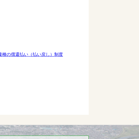
接種の償還払い（払い戻し）制度