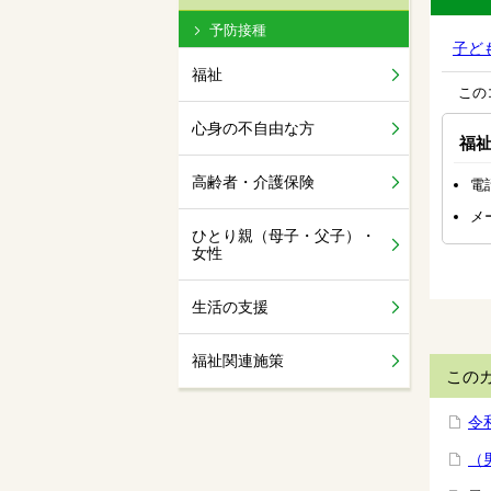
予防接種
子ど
福祉
この
心身の不自由な方
福
高齢者・介護保険
電
メ
ひとり親（母子・父子）・
女性
生活の支援
福祉関連施策
この
令
（