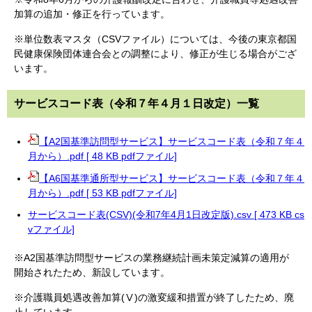
加算の追加・修正を行っています。
※単位数表マスタ（CSVファイル）については、今後の東京都国
民健康保険団体連合会との調整により、修正が生じる場合がござ
います。
サービスコード表（令和７年４月１日改定）一覧
【A2国基準訪問型サービス】サービスコード表（令和７年４
月から）.pdf [ 48 KB pdfファイル]
【A6国基準通所型サービス】サービスコード表（令和７年４
月から）.pdf [ 53 KB pdfファイル]
サービスコード表(CSV)(令和7年4月1日改定版).csv [ 473 KB cs
vファイル]
※A2国基準訪問型サービスの業務継続計画未策定減算の適用が
開始されたため、新設しています。
※介護職員処遇改善加算(Ⅴ)の激変緩和措置が終了したため、廃