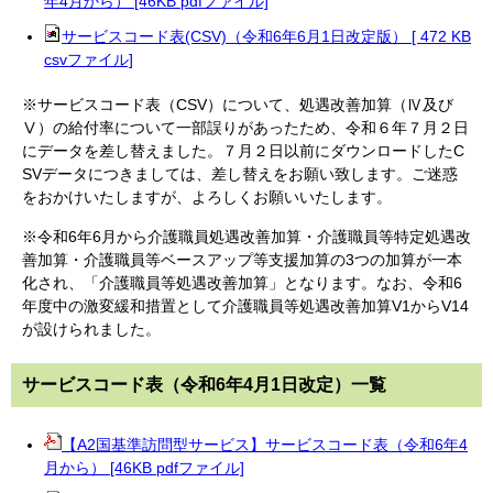
年4月から） [46KB pdfファイル]
サービスコード表(CSV)（令和6年6月1日改定版） [ 472 KB
csvファイル]
※サービスコード表（CSV）について、処遇改善加算（Ⅳ及び
Ⅴ）の給付率について一部誤りがあったため、令和６年７月２日
にデータを差し替えました。７月２日以前にダウンロードしたC
SVデータにつきましては、差し替えをお願い致します。ご迷惑
をおかけいたしますが、よろしくお願いいたします。
※令和6年6月から介護職員処遇改善加算・介護職員等特定処遇改
善加算・介護職員等ベースアップ等支援加算の3つの加算が一本
化され、「介護職員等処遇改善加算」となります。なお、令和6
年度中の激変緩和措置として介護職員等処遇改善加算V1からV14
が設けられました。
サービスコード表（令和6年4月1日改定）一覧
【A2国基準訪問型サービス】サービスコード表（令和6年4
月から） [46KB pdfファイル]