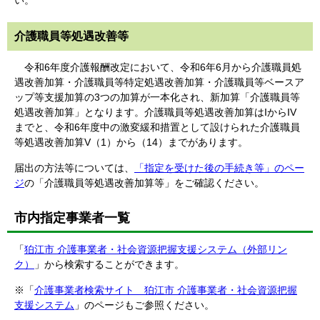
い。
介護職員等処遇改善等
令和6年度介護報酬改定において、令和6年6月から介護職員処
遇改善加算・介護職員等特定処遇改善加算・介護職員等ベースア
ップ等支援加算の3つの加算が一本化され、新加算「介護職員等
処遇改善加算」となります。介護職員等処遇改善加算はIからIV
までと、令和6年度中の激変緩和措置として設けられた介護職員
等処遇改善加算V（1）から（14）までがあります。
届出の方法等については、
「指定を受けた後の手続き等」のペー
ジ
の「介護職員等処遇改善加算等」をご確認ください。
市内指定事業者一覧
「
狛江市 介護事業者・社会資源把握支援システム（外部リン
ク）
」から検索することができます。
※「
介護事業者検索サイト 狛江市 介護事業者・社会資源把握
支援システム
」のページもご参照ください。