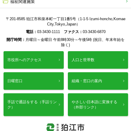
福祉関連施策
〒201-8585 狛江市和泉本町一丁目1番5号（1-1-5 Izumi-honcho,Komae
City,Tokyo,Japan）
電話：
03-3430-1111
ファクス：
03-3430-6870
開庁時間：
月曜日～金曜日 午前8時30分～午後5時 (祝日、年末年始を
除く)
市役所へのアクセス
人口と世帯数
日曜窓口
組織・窓口の案内
手話で通話をする（手話リン
やさしい日本語に変換する
ク）
（外部リンク）