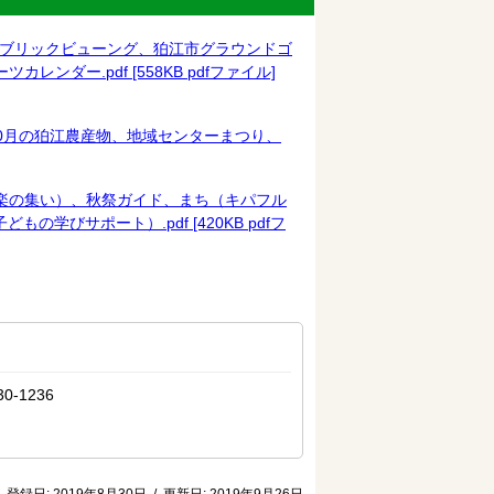
杯パブリックビューング、狛江市グラウンドゴ
ンダー.pdf [558KB pdfファイル]
0月の狛江農産物、地域センターまつり、
ット（邦楽の集い）、秋祭ガイド、まち（キパフル
びサポート）.pdf [420KB pdfフ
-1236