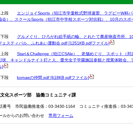
表面上段
エンジョイSports（狛江市学童軟式野球連盟、ラグビーW
会）、スクールSports（狛江市中学校スポーツ対抗戦）、10月のスポーツカレ
面下段
グルメぐり、ひろがれ絵手紙の輪、とれたて農産物直売所、1
ェスティバル、ふれあい運動会.pdf [1251KB pdfファイル]
中面上段
Start＆Challenge（狛江CSAle）、老舗めぐり、スポ
彰状、キャンドルナイト灯と人、愛光女子学園施設参観と授業体験会、子どもの学
]
面下段
komaeの仲間.pdf [618KB pdfファイル]
域文化スポーツ部 協働コミュニティ課
話番号 市民協働推進係：03-3430-1164 コミュニティ推進係：03-3430
ールからのお問い合わせ
専用フォーム