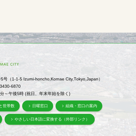
1-5 Izumi-honcho,Komae City,Tokyo,Japan）
-3430-6870
0分～午後5時 (祝日、年末年始を除く)
と世帯数
日曜窓口
組織・窓口の案内
やさしい日本語に変換する（外部リンク）