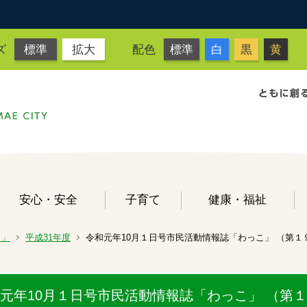
ズ
標準
拡大
配色
標準
白
黒
黄
安心・安全
子育て
健康・福祉
こ」
平成31年度
令和元年10月１日号市民活動情報誌「わっこ」 （第１
元年10月１日号市民活動情報誌「わっこ」 （第