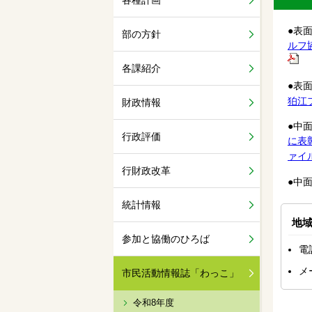
各種計画
●
部の方針
ルフ協
各課紹介
●
表
狛江フ
財政情報
●
行政評価
に表
ァイル
行財政改革
●
中
統計情報
地
参加と協働のひろば
電
メ
市民活動情報誌「わっこ」
令和8年度