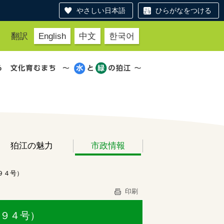
やさしい日本語
ひらがなをつける
翻訳
English
中文
한국어
狛江の魅力
市政情報
９４号）
印刷
１９４号）