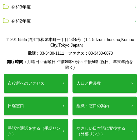
令和3年度
令和2年度
〒201-8585 狛江市和泉本町一丁目1番5号（1-1-5 Izumi-honcho,Komae
City,Tokyo,Japan）
電話：
03-3430-1111
ファクス：
03-3430-6870
開庁時間：
月曜日～金曜日 午前8時30分～午後5時 (祝日、年末年始を
除く)
市役所へのアクセス
人口と世帯数
日曜窓口
組織・窓口の案内
手話で通話をする（手話リン
やさしい日本語に変換する
ク）
（外部リンク）