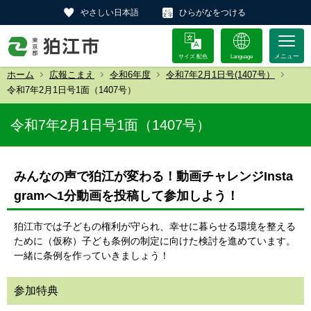
やさしい日本語
ひらがなをつける
サイズ 配色
Language
ホーム
広報こまえ
令和6年度
令和7年2月1日号(1407号）
令和7年2月1日号1面（1407号）
令和7年2月1日号1面（1407号）
みんなの声で狛江が変わる！動画チャレンジInsta
gramへ1分動画を投稿して参加しよう！
狛江市では子どもの権利が守られ、幸せに暮らせる環境を整える
ために（仮称）子ども条例の制定に向けた検討を進めています。
一緒に条例を作っていきましょう！
参加特典