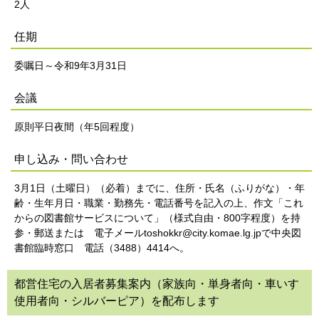
2人
任期
委嘱日～令和9年3月31日
会議
原則平日夜間（年5回程度）
申し込み・問い合わせ
3月1日（土曜日）（必着）までに、住所・氏名（ふりがな）・年
齢・生年月日・職業・勤務先・電話番号を記入の上、作文「これ
からの図書館サービスについて」（様式自由・800字程度）を持
参・郵送または 電子メールtoshokkr@city.komae.lg.jpで中央図
書館臨時窓口 電話（3488）4414へ。
都営住宅の入居者募集案内（家族向・単身者向・車いす
使用者向・シルバーピア）を配布します