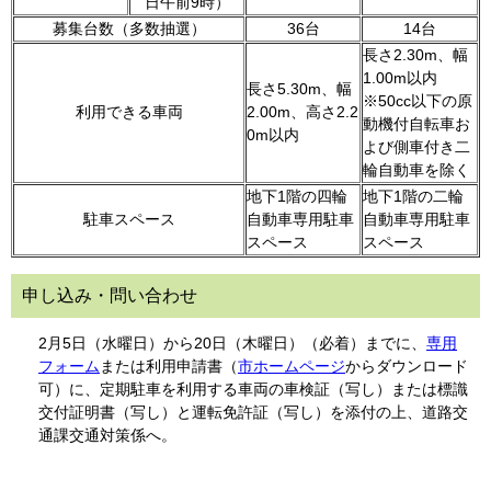
日午前9時）
募集台数（多数抽選）
36台
14台
長さ2.30m、幅
1.00m以内
長さ5.30m、幅
※50cc以下の原
利用できる車両
2.00m、高さ2.2
動機付自転車お
0m以内
よび側車付き二
輪自動車を除く
地下1階の四輪
地下1階の二輪
駐車スペース
自動車専用駐車
自動車専用駐車
スペース
スペース
申し込み・問い合わせ
2月5日（水曜日）から20日（木曜日）（必着）までに、
専用
フォーム
または利用申請書（
市ホームページ
からダウンロード
可）に、定期駐車を利用する車両の車検証（写し）または標識
交付証明書（写し）と運転免許証（写し）を添付の上、道路交
通課交通対策係へ。