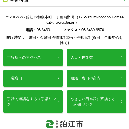
令和2年度
〒201-8585 狛江市和泉本町一丁目1番5号（1-1-5 Izumi-honcho,Komae
City,Tokyo,Japan）
電話：
03-3430-1111
ファクス：
03-3430-6870
開庁時間：
月曜日～金曜日 午前8時30分～午後5時 (祝日、年末年始を
除く)
市役所へのアクセス
人口と世帯数
日曜窓口
組織・窓口の案内
手話で通話をする（手話リン
やさしい日本語に変換する
ク）
（外部リンク）