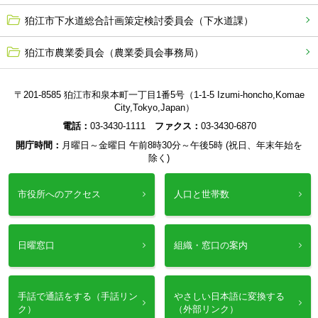
狛江市下水道総合計画策定検討委員会（下水道課）
狛江市農業委員会（農業委員会事務局）
〒201-8585 狛江市和泉本町一丁目1番5号（1-1-5 Izumi-honcho,Komae
City,Tokyo,Japan）
電話：
03-3430-1111
ファクス：
03-3430-6870
開庁時間：
月曜日～金曜日 午前8時30分～午後5時 (祝日、年末年始を
除く)
市役所へのアクセス
人口と世帯数
日曜窓口
組織・窓口の案内
手話で通話をする（手話リン
やさしい日本語に変換する
ク）
（外部リンク）