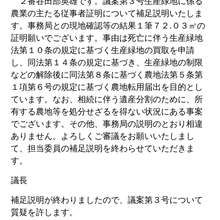
２番谷田部英雄です。議案第３号生産緑地に係る
農業の主たる従事者証明について補足説明いたしま
す。事務局との現地確認等の結果１筆７２.０３㎡の
証明願いでございます。事由は死亡に伴う生産緑地
法第１０条の規定に基づく生産緑地の買取を申請
し、同法第１４条の規定に基づき、生産緑地の制限
などの解除後に同法第８条に基づく農地法第５条第
１項第６号の規定に基づく農地転用届出を目的とし
ています。なお、相続に伴う遺産分割のために、所
有する農地等を処分せざるを得ない状況にある事案
でございます。その他、事務局の説明のとおり相違
ありません。よろしくご審議をお願いいたしまし
て、担当委員の補足説明を終わらせていただきま
す。
議長
補足説明が終わりましたので、議案第３号について
質疑を許します。