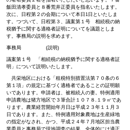
飯田清孝委員と８番荒井正委員を指名いたします。
次に、日程第２の会期について本日1日といたしま
す。つづいて、日程第３、議案第１号 相続税の納
税猶予に関する適格者証明についてを議題としま
す。事務局の説明を求めます。
事務局 (説明)
議案第１号 「相続税の納税猶予に関する適格者証
明」について説明いたします。
共栄地区における「租税特別措置法第７０条の６
第１項」の規定に基づく適格者であることの証明願
いであります。申請者は、被相続人の妻。特例適用
申請農地は猪方地区で３筆合計１０７８.１９㎡であ
ります。農業経営開始年月日は平成２３年１１月３
日であります。また、特例適用対象農地は生産緑地
の指定がなされ、かつ、平成２４年７月地区担当農
業委員と事務局で現地調査の結果、全体的には適正