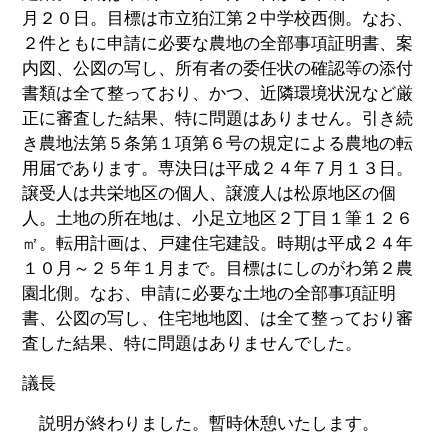
月２０日。目標は市立狛江第２中学校西側。なお、
２件ともに申請に必要な農地の全部事項証明書、案
内図、公図の写し、所有者の委任状の確認等の添付
書類は全て整っており、かつ、近隣環境状況など厳
正に審査した結果、特に問題はありません。引き続
き農地法第５条第１項第６号の規定による農地の転
用届であります。専決日は平成２４年７月１３日。
譲受人は共栄地区の個人、譲渡人は松原地区の個
人。土地の所在地は、小足立地区２丁目１筆１２６
㎡。転用計画は、戸建住宅建設。時期は平成２４年
１０月～２５年１月まで。目標はにしのがわ第２農
園北側。なお、申請に必要な土地の全部事項証明
書、公図の写し、住宅地地図、は全て整っており審
査した結果、特に問題はありませんでした。
議長
説明が終わりました。暫時休憩いたします。