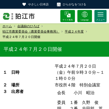
やさしい日本語
ひらがなをつける
サイズ 配色
Language
ホーム
会議録のひろば
狛江市農業委員会（農業委員会事務局）
平成２４年度
平成２４年７月２０日開催
平成２４年７月２０日開催
平成２４年７月２０日
１ 日時
（金）午前９時３０分～１
１時００分
２ 場所
市役所４階 特別会議室
３ 出席者
会長 小川 昭治
委員 １番 久野 俊
明 ２番 谷田部 英