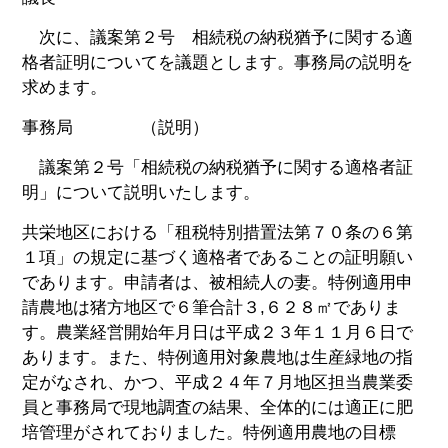
次に、議案第２号 相続税の納税猶予に関する適
格者証明についてを議題とします。事務局の説明を
求めます。
事務局 （説明）
議案第２号「相続税の納税猶予に関する適格者証
明」について説明いたします。
共栄地区における「租税特別措置法第７０条の６第
１項」の規定に基づく適格者であることの証明願い
であります。申請者は、被相続人の妻。特例適用申
請農地は猪方地区で６筆合計３,６２８㎡でありま
す。農業経営開始年月日は平成２３年１１月６日で
あります。また、特例適用対象農地は生産緑地の指
定がなされ、かつ、平成２４年７月地区担当農業委
員と事務局で現地調査の結果、全体的には適正に肥
培管理がされておりました。特例適用農地の目標