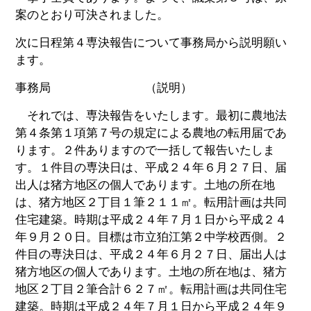
案のとおり可決されました。
次に日程第４専決報告について事務局から説明願い
ます。
事務局 （説明）
それでは、専決報告をいたします。最初に農地法
第４条第１項第７号の規定による農地の転用届であ
ります。２件ありますので一括して報告いたしま
す。１件目の専決日は、平成２４年６月２７日、届
出人は猪方地区の個人であります。土地の所在地
は、猪方地区２丁目１筆２１１㎡。転用計画は共同
住宅建築。時期は平成２４年７月１日から平成２４
年９月２０日。目標は市立狛江第２中学校西側。２
件目の専決日は、平成２４年６月２７日、届出人は
猪方地区の個人であります。土地の所在地は、猪方
地区２丁目２筆合計６２７㎡。転用計画は共同住宅
建築。時期は平成２４年７月１日から平成２４年９