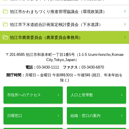
狛江市かわまちづくり推進管理協議会（環境政策課）
狛江市下水道総合計画策定検討委員会（下水道課）
狛江市農業委員会（農業委員会事務局）
〒201-8585 狛江市和泉本町一丁目1番5号（1-1-5 Izumi-honcho,Komae
City,Tokyo,Japan）
電話：
03-3430-1111
ファクス：
03-3430-6870
開庁時間：
月曜日～金曜日 午前8時30分～午後5時 (祝日、年末年始を
除く)
市役所へのアクセス
人口と世帯数
日曜窓口
組織・窓口の案内