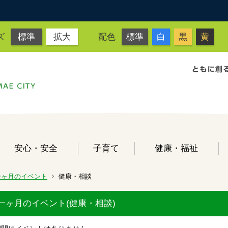
ズ
標準
拡大
配色
標準
白
黒
黄
安心・安全
子育て
健康・福祉
一ヶ月のイベント
健康・相談
一ヶ月のイベント(健康・相談)