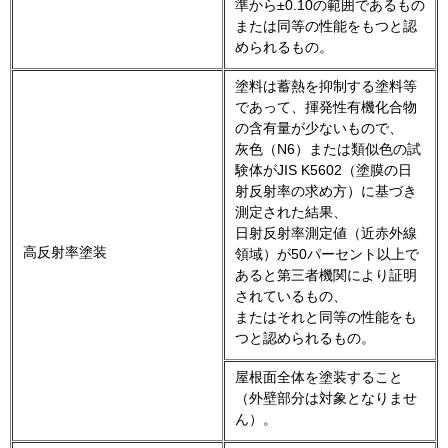
準から±0.10の範囲であるもの
または同等の性能をもつと認
められるもの。
塗料は蓄熱を抑制する塗料等
であって、揮発性有機化合物
の含有量が少ないもので、
灰色（N6）または類似色の試
験体がJIS K5602（塗膜の日
射反射率の求め方）に基づき
測定された結果、
日射反射率測定値（近赤外線
高反射率塗装
領域）が50パーセント以上で
あると第三者機関により証明
されているもの、
またはそれと同等の性能をも
つと認められるもの。
屋根面全体を塗装すること
（外壁部分は対象となりませ
ん）。