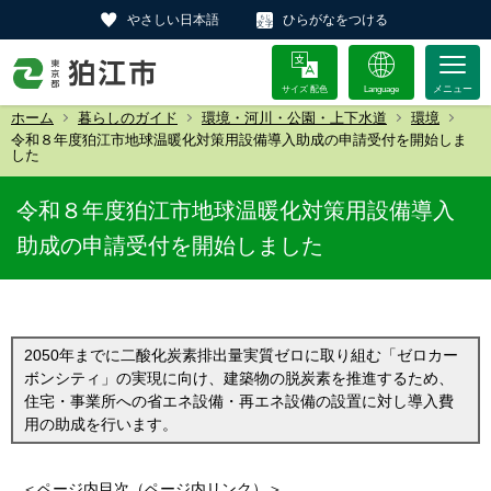
やさしい日本語
ひらがなをつける
サイズ 配色
Language
ホーム
暮らしのガイド
環境・河川・公園・上下水道
環境
令和８年度狛江市地球温暖化対策用設備導入助成の申請受付を開始しま
した
令和８年度狛江市地球温暖化対策用設備導入
助成の申請受付を開始しました
2050年までに二酸化炭素排出量実質ゼロに取り組む「ゼロカー
ボンシティ」の実現に向け、建築物の脱炭素を推進するため、
住宅・事業所への省エネ設備・再エネ設備の設置に対し導入費
用の助成を行います。
＜ページ内目次（ページ内リンク）＞