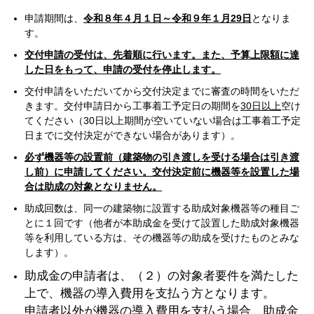
申請期間は、
令和８年４月１日～令和９年１月29日
となりま
す。
交付申請の受付は、先着順に行います。また、予算上限額に達
した日をもって、申請の受付を停止します。
交付申請をいただいてから交付決定までに審査の時間をいただ
きます。交付申請日から工事着工予定日の期間を
30日以上
空け
てください（30日以上期間が空いていない場合は工事着工予定
日までに交付決定ができない場合があります）。
必ず機器等の設置前（建築物の引き渡しを受ける場合は引き渡
し前）に申請してください。交付決定前に機器等を設置した場
合は助成の対象となりません。
助成回数は、同一の建築物に設置する助成対象機器等の種目ご
とに１回です（他者が本助成金を受けて設置した助成対象機器
等を利用している方は、その機器等の助成を受けたものとみな
します）。
助成金の申請者は、（２）の対象者要件を満たした
上で、機器の導入費用を支払う方となります。
申請者以外が機器の導入費用を支払う場合、助成金