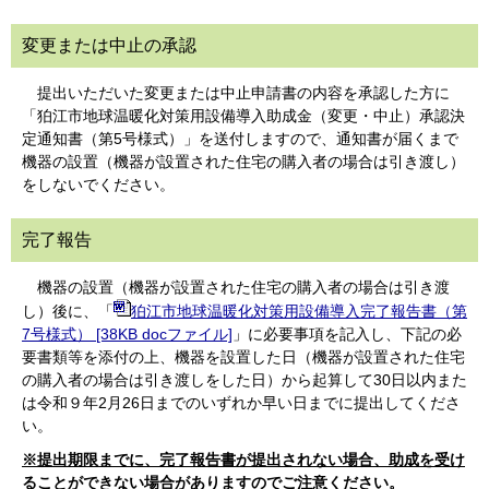
変更または中止の承認
提出いただいた変更または中止申請書の内容を承認した方に
「狛江市地球温暖化対策用設備導入助成金（変更・中止）承認決
定通知書（第5号様式）」を送付しますので、通知書が届くまで
機器の設置（機器が設置された住宅の購入者の場合は引き渡し）
をしないでください。
完了報告
機器の設置（機器が設置された住宅の購入者の場合は引き渡
し）後に、「
狛江市地球温暖化対策用設備導入完了報告書（第
7号様式） [38KB docファイル]
」に必要事項を記入し、下記の必
要書類等を添付の上、機器を設置した日（機器が設置された住宅
の購入者の場合は引き渡しをした日）から起算して30日以内また
は令和９年2月26日までのいずれか早い日までに提出してくださ
い。
※提出期限までに、完了報告書が提出されない場合、助成を受け
ることができない場合がありますのでご注意ください。