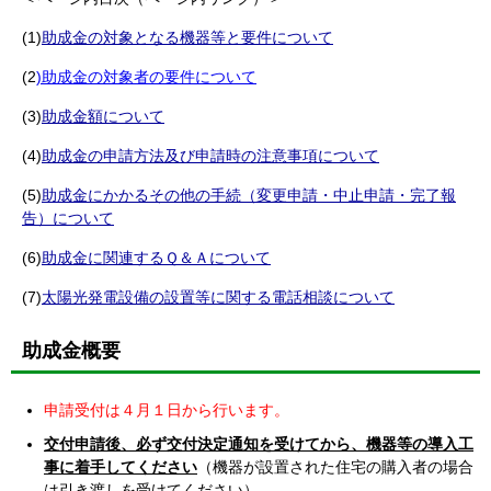
(1)
助成金の対象となる機器等と要件について
(2
)助成金の対象者の要件について
(3)
助成金額について
(4)
助成金の申請方法及び申請時の注意事項について
(5)
助成金にかかるその他の手続（変更申請・中止申請・完了報
告）について
(6)
助成金に関連するＱ＆Ａについて
(7)
太陽光発電設備の設置等に関する電話相談について
助成金概要
申請受付は４月１日から行います。
交付申請後、必ず交付決定通知を受けてから、機器等の導入工
事に着手してください
（機器が設置された住宅の購入者の場合
は引き渡しを受けてください）。