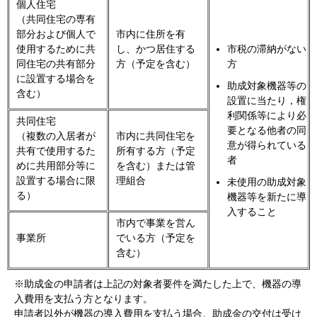
個人住宅
（共同住宅の専有
部分および個人で
市内に住所を有
使用するために共
し、かつ居住する
市税の滞納がない
同住宅の共有部分
方（予定を含む）
方
に設置する場合を
助成対象機器等の
含む）
設置に当たり，権
利関係等により必
共同住宅
要となる他者の同
（複数の入居者が
市内に共同住宅を
意が得られている
共有で使用するた
所有する方（予定
者
めに共用部分等に
を含む）または管
設置する場合に限
理組合
未使用の助成対象
る）
機器等を新たに導
入すること
市内で事業を営ん
事業所
でいる方（予定を
含む）
※助成金の申請者は上記の対象者要件を満たした上で、機器の導
入費用を支払う方となります。
申請者以外が機器の導入費用を支払う場合、助成金の交付は受け