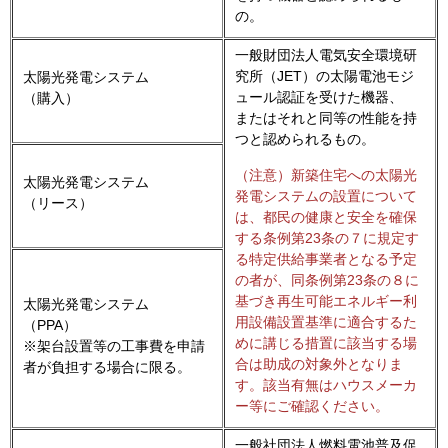
の。
一般財団法人電気安全環境研
究所（JET）の太陽電池モジ
太陽光発電システム
ュール認証を受けた機器、
（購入）
またはそれと同等の性能を持
つと認められるもの。
（注意）新築住宅への太陽光
太陽光発電システム
発電システムの設置について
（リース）
は、都民の健康と安全を確保
する条例第23条の７に規定す
る特定供給事業者となる予定
の者が、同条例第23条の８に
基づき再生可能エネルギー利
太陽光発電システム
用設備設置基準に適合するた
（PPA）
めに講じる措置に該当する場
※架台設置等の工事費を申請
合は助成の対象外となりま
者が負担する場合に限る。
す。該当有無はハウスメーカ
ー等にご確認ください。
一般社団法人燃料電池普及促