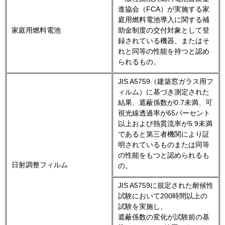
進協会（FCA）が実施する家
庭用燃料電池導入に関する補
家庭用燃料電池
助金制度の交付対象として登
録されている機器、またはそ
れと同等の性能を持つと認め
られるもの。
JIS A5759（建築窓ガラス用フ
ィルム）に基づき測定された
結果、遮蔽係数が0.7未満、可
視光線透過率が65パーセント
以上および熱貫流率が5.9未満
であると第三者機関により証
明されているものまたは同等
の性能をもつと認められるも
日射調整フィルム
の。
JIS A5759に規定された耐候性
試験において200時間以上の
試験を実施し、
遮蔽係数の変化が試験前の基