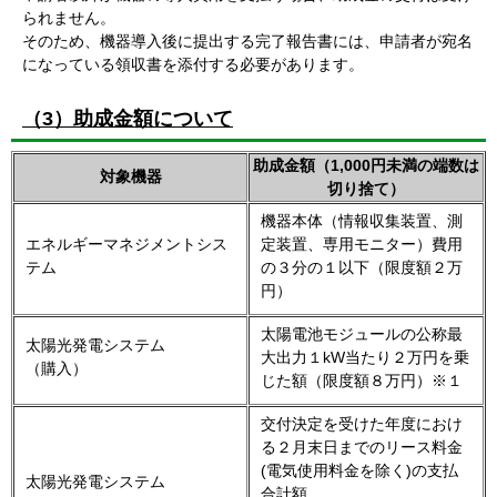
られません。
そのため、機器導入後に提出する完了報告書には、申請者が宛名
になっている領収書を添付する必要があります。
（3）助成金額について
助成金額（1,000円未満の端数は
対象機器
切り捨て）
機器本体（情報収集装置、測
エネルギーマネジメントシス
定装置、専用モニター）費用
テム
の３分の１以下（限度額２万
円）
太陽電池モジュールの公称最
太陽光発電システム
大出力１kW当たり２万円を乗
（購入）
じた額（限度額８万円）※１
交付決定を受けた年度におけ
る２月末日までのリース料金
(電気使用料金を除く)の支払
太陽光発電システム
合計額