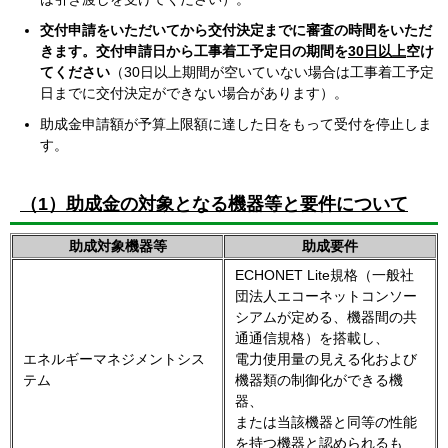
交付申請をいただいてから交付決定までに審査の時間をいただ
きます。交付申請日から工事着工予定日の期間を
30日以上
空け
てください
（30日以上期間が空いていない場合は工事着工予定
日までに交付決定ができない場合があります）。
助成金申請額が予算上限額に達した日をもって受付を停止しま
す。
（1）助成金の対象となる機器等と要件について
助成対象機器等
助成要件
ECHONET Lite規格（一般社
団法人エコーネットコンソー
シアムが定める、機器間の共
通通信規格）を搭載し、
エネルギーマネジメントシス
電力使用量の見える化および
テム
機器類の制御化ができる機
器、
または当該機器と同等の性能
を持つ機器と認められるも