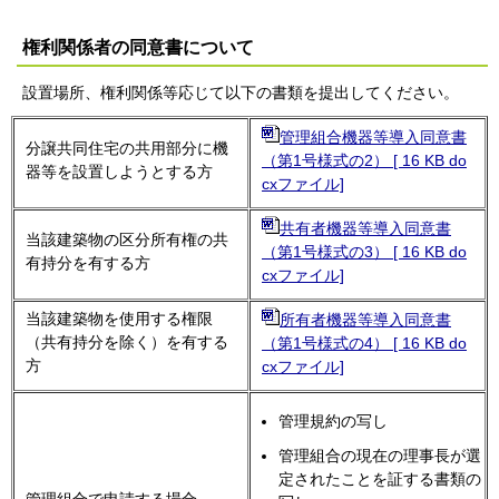
権利関係者の同意書について
設置場所、権利関係等応じて以下の書類を提出してください。
管理組合機器等導入同意書
分譲共同住宅の共用部分に機
（第1号様式の2） [ 16 KB do
器等を設置しようとする方
cxファイル]
共有者機器等導入同意書
当該建築物の区分所有権の共
（第1号様式の3） [ 16 KB do
有持分を有する方
cxファイル]
当該建築物を使用する権限
所有者機器等導入同意書
（共有持分を除く）を有する
（第1号様式の4） [ 16 KB do
方
cxファイル]
管理規約の写し
管理組合の現在の理事長が選
定されたことを証する書類の