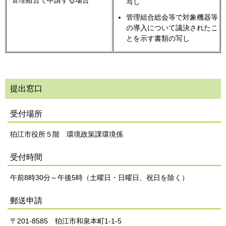
管理組合で申請する場合
写し
管理組合総会等で対象機器等
の導入について議決されたこ
とを示す書類の写し
提出窓口
受付場所
狛江市役所５階 環境政策課環境係
受付時間
午前8時30分～午後5時（土曜日・日曜日、祝日を除く）
郵送申請
〒201-8585 狛江市和泉本町1‐1‐5