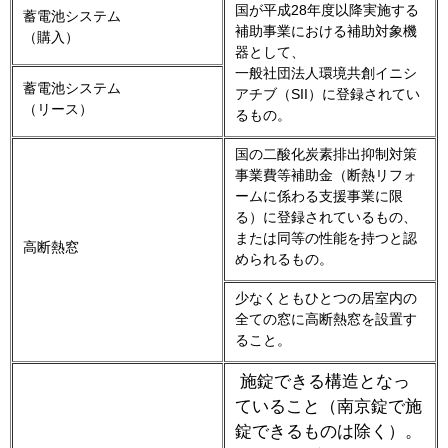
国が平成28年度以降実施する
蓄電池システム
補助事業における補助対象機
（購入）
器として、
一般社団法人環境共創イニシ
蓄電池システム
アチブ（SII）に登録されてい
（リース）
るもの。
国の二酸化炭素排出抑制対策
事業費等補助金（断熱リフォ
ームに係わる支援事業に限
る）に登録されているもの、
または同等の性能を持つと認
高断熱窓
められるもの。
少なくともひとつの居室内の
全ての窓に高断熱窓を設置す
ること。
施錠できる構造となっ
ていること（南京錠で施
錠できるものは除く）。