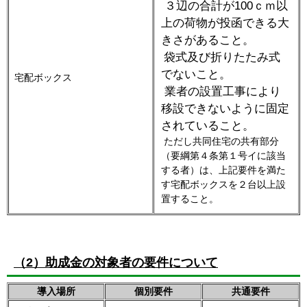
３辺の合計が100ｃｍ以
上の荷物が投函できる大
きさがあること。
袋式及び折りたたみ式
でないこと。
宅配ボックス
業者の設置工事により
移設できないように固定
されていること。
ただし共同住宅の共有部分
（要綱第４条第１号イに該当
する者）は、上記要件を満た
す宅配ボックスを２台以上設
置すること。
（2）助成金の対象者の要件について
導入場所
個別要件
共通要件