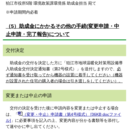
狛江市役所5階 環境政策課環境係 助成金担当 宛て
※申請期間内必着
（5）助成金にかかるその他の手続(変更申請・中
止申請・完了報告)について
交付決定
助成金の交付を決定した方に「狛江市地球温暖化対策用設備導
入助成金交付決定通知書（第2号様式）」を送付しますので、
必
ず通知書を受け取ってから機器の設置に着手してください（機器
が設置された住宅の購入者の場合は引き渡しをしてください）。
変更または中止の申請
交付の決定を受けた後に申請内容を変更または中止する場合
は、「
（変更・中止）申請書（第4号様式） [36KB docファイ
ル]
」に必要事項を記入の上、変更内容が分かる書類等を添付し
て速やかに申し出てください。