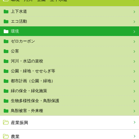
上下水道
エコ活動
環境
ゼロカーボン
公害
河川・水辺の楽校
公園・緑地・せせらぎ等
都市計画（公園・緑地）
緑の保全・緑化施策
生物多様性保全・鳥獣保護
鳥獣被害・外来種
産業振興
農業