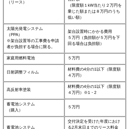
（リース）
（限度額１kW当たり２万円を
乗じた額または８万円のうち
低い額）
太陽光発電システム
架台設置時にかかる費用
（PPA）
５万円（負担額が５万円を下
※架台設置等の工事費を申請
回る場合は負担額）
者が負担する場合に限る。
家庭用燃料電池
５万円
材料費の4分の1以下（限度額
日射調整フィルム
４万円）
材料費の4分の1以下（限度額
高反射率塗装
４万円）※1・2
蓄電池システム
５万円
（購入）
交付決定を受けた年度におけ
蓄電池システム
る2月末日までのリース料金