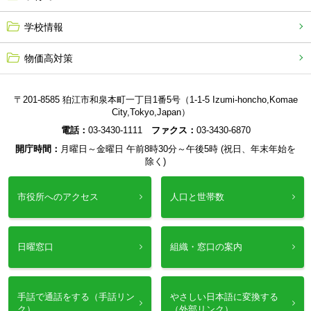
学校情報
物価高対策
〒201-8585 狛江市和泉本町一丁目1番5号（1-1-5 Izumi-honcho,Komae
City,Tokyo,Japan）
電話：
03-3430-1111
ファクス：
03-3430-6870
開庁時間：
月曜日～金曜日 午前8時30分～午後5時 (祝日、年末年始を
除く)
市役所へのアクセス
人口と世帯数
日曜窓口
組織・窓口の案内
手話で通話をする（手話リン
やさしい日本語に変換する
ク）
（外部リンク）