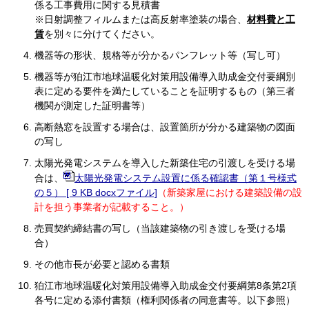
係る工事費用に関する見積書
※日射調整フィルムまたは高反射率塗装の場合、
材料費と工
賃
を別々に分けてください。
機器等の形状、規格等が分かるパンフレット等（写し可）
機器等が狛江市地球温暖化対策用設備導入助成金交付要綱別
表に定める要件を満たしていることを証明するもの（第三者
機関が測定した証明書等）
高断熱窓を設置する場合は、設置箇所が分かる建築物の図面
の写し
太陽光発電システムを導入した新築住宅の引渡しを受ける場
合は、
太陽光発電システム設置に係る確認書（第１号様式
の５） [ 9 KB docxファイル]
（新築家屋における建築設備の設
計を担う事業者が記載すること。）
売買契約締結書の写し（当該建築物の引き渡しを受ける場
合）
その他市長が必要と認める書類
狛江市地球温暖化対策用設備導入助成金交付要綱第8条第2項
各号に定める添付書類（権利関係者の同意書等。以下参照）