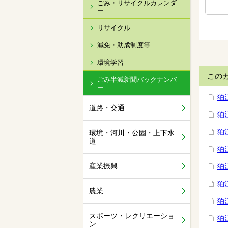
ごみ・リサイクルカレンダ
ー
リサイクル
減免・助成制度等
環境学習
この
ごみ半減新聞バックナンバ
ー
狛
道路・交通
狛
狛
環境・河川・公園・上下水
道
狛
産業振興
狛
狛
農業
狛
スポーツ・レクリエーショ
狛
ン