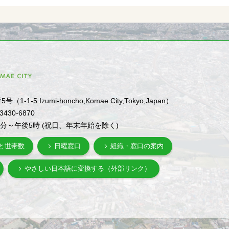
1-5 Izumi-honcho,Komae City,Tokyo,Japan）
-3430-6870
0分～午後5時 (祝日、年末年始を除く)
と世帯数
日曜窓口
組織・窓口の案内
やさしい日本語に変換する（外部リンク）