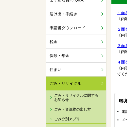
よくある質問(Q&A)
１面を
届け出・手続き
〔内
申請書ダウンロード
２面を
〔内
税金
３面を
〔内
保険・年金
４面を
〔内
住まい
てく
ごみ・リサイクル
ごみ・リサイクルに関する
お知らせ
環
ごみ・資源物の出し方
電
ごみ分別アプリ
メ