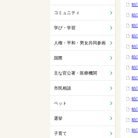
狛
コミュニティ
狛
狛
学び・学習
狛
人権・平和・男女共同参画
狛
狛
国際
狛
主な官公署・医療機関
狛
市民相談
狛
狛
ペット
狛
選挙
狛
狛
子育て