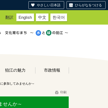
やさしい日本語
ひらがなをつける
翻訳
English
中文
한국어
狛江の魅力
市政情報
析に参加してみませんか～
印刷
ませんか～