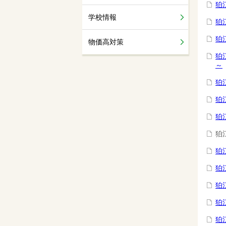
狛
学校情報
狛
狛
物価高対策
狛
～
狛
狛
狛
狛
狛
狛
狛
狛
狛