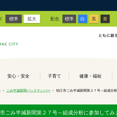
ズ
標準
拡大
配色
標準
白
黒
黄
安心・安全
子育て
健康・福祉
ル
ごみ半減新聞バックナンバー
狛江市ごみ半減新聞第２７号～組成分
市ごみ半減新聞第２７号～組成分析に参加してみ