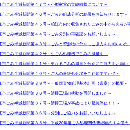
江市ごみ半減新聞第４７号～小型家電の実験回収について～
江市ごみ半減新聞第４６号～ごみの組成分析の結果をお知らせします～
江市ごみ半減新聞第４５号～狛江市内で収集されたごみの中から火災が
江市ごみ半減新聞第４４号～ごみ分別の再確認をお願いします～
江市ごみ半減新聞第４３号～ごみと資源物の分別にご協力をお願いいた
江市ごみ半減新聞第４２号～生ごみ処理機でごみの減量を～
江市ごみ半減新聞第４１号～更なるごみの減量と分別にご協力をお願い
江市ごみ半減新聞第４０号～ごみの最終処分場をご存知ですか？～
江市ごみ半減新聞第３９号～一般廃棄物処理基本計画（素案）の概要～
江市ごみ半減新聞第３８号～清掃工場の稼動を再開しました～
江市ごみ半減新聞第３７号～清掃工場が事故により緊急停止！！～
江市ごみ半減新聞第３６号～分別にご協力をお願いいたします～
江市ごみ半減新聞第３５号～平成20年度ごみ処理関係費総額約１４億円