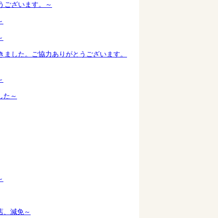
うございます。～
～
～
きました。ご協力ありがとうございます。
～
した～
～
店、減免～