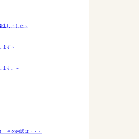
発生しました～
します～
します。～
！！その内訳は・・・