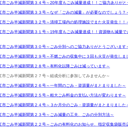
江市ごみ半減新聞第３４号～20年度もごみ減量達成！！ご協力ありがと
江市ごみ半減新聞第３３号～なぜ「ごみの減量」が必要なのでしょう？
江市ごみ半減新聞第３２号～清掃工場内の処理施設でまた火災発生！！
江市ごみ半減新聞第３１号～19年度もごみ減量達成！！資源物も減量で
江市ごみ半減新聞第３０号～ごみ分別へのご協力ありがとうございます
江市ごみ半減新聞第２９号～不燃ごみの収集中に３回も火災が発生しま
江市ごみ半減新聞第２８号～有料化以降ごみは減っています～
江市ごみ半減新聞第２７号～組成分析に参加してみませんか～
江市ごみ半減新聞第２６号～一年間のごみ・資源量がまとまりました～
江市ごみ半減新聞第２５号～粗大ごみ料金の支払い方法が変わります～
江市ごみ半減新聞第２４号～３か月分のごみ・資源量がまとまりました
江市ごみ半減新聞第２３号～ごみ減量の工夫、ごみの分別方法～
江市ごみ半減新聞第２２号～ごみの有料化のお知らせ、指定収集袋販売