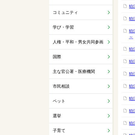
狛
コミュニティ
狛
学び・学習
狛
～
人権・平和・男女共同参画
狛
国際
狛
主な官公署・医療機関
狛
市民相談
狛
狛
ペット
狛
選挙
狛
子育て