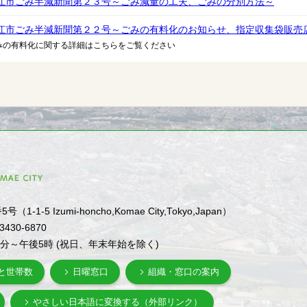
江市ごみ半減新聞第２３号～ごみ減量の工夫、ごみの分別方法～
江市ごみ半減新聞第２２号～ごみの有料化のお知らせ、指定収集袋販売
みの有料化に関する詳細はこちらをご覧ください
1-5 Izumi-honcho,Komae City,Tokyo,Japan）
-3430-6870
0分～午後5時 (祝日、年末年始を除く)
と世帯数
日曜窓口
組織・窓口の案内
やさしい日本語に変換する（外部リンク）