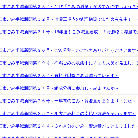
江市ごみ半減新聞第３３号～なぜ「ごみの減量」が必要なのでしょう？
江市ごみ半減新聞第３２号～清掃工場内の処理施設でまた火災発生！！
江市ごみ半減新聞第３１号～19年度もごみ減量達成！！資源物も減量
江市ごみ半減新聞第３０号～ごみ分別へのご協力ありがとうございます
江市ごみ半減新聞第２９号～不燃ごみの収集中に３回も火災が発生しま
江市ごみ半減新聞第２８号～有料化以降ごみは減っています～
江市ごみ半減新聞第２７号～組成分析に参加してみませんか～
江市ごみ半減新聞第２６号～一年間のごみ・資源量がまとまりました～
江市ごみ半減新聞第２５号～粗大ごみ料金の支払い方法が変わります～
江市ごみ半減新聞第２４号～３か月分のごみ・資源量がまとまりました