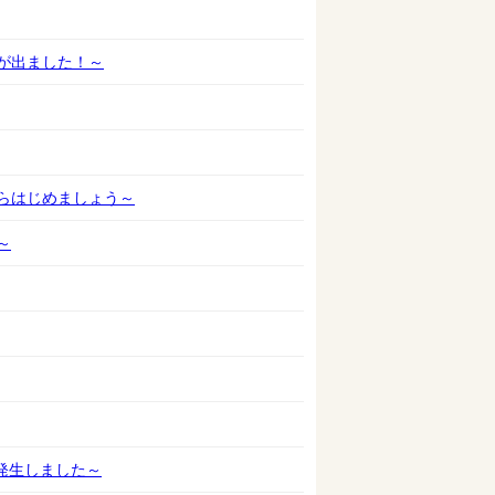
が出ました！～
らはじめましょう～
～
発生しました～