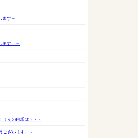
します～
します。～
！！その内訳は・・・
うございます。～