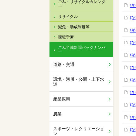
ごみ・リサイクルカレンダ
狛
ー
リサイクル
狛
減免・助成制度等
狛
環境学習
狛
ごみ半減新聞バックナンバ
ー
狛
道路・交通
狛
環境・河川・公園・上下水
狛
道
狛
産業振興
狛
農業
狛
スポーツ・レクリエーショ
狛
ン