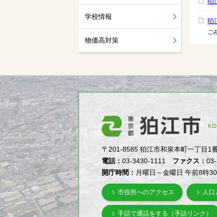
狛
学校情報
狛
ご
物価高対策
〒201-8585 狛江市和泉本町一丁目1番5号（1-
電話：
03-3430-1111
ファクス：
03
開庁時間：
月曜日～金曜日 午前8時3
市役所へのアクセス
人口
手話で通話をする（手話リンク）