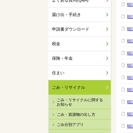
よくある質問(Q&A)
狛
届け出・手続き
狛
狛
申請書ダウンロード
狛
税金
狛
保険・年金
狛
住まい
狛
ごみ・リサイクル
狛
ごみ・リサイクルに関する
狛
お知らせ
狛
ごみ・資源物の出し方
ごみ分別アプリ
狛