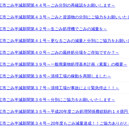
江市ごみ半減新聞第４４号～ごみ分別の再確認をお願いします～
江市ごみ半減新聞第４３号～ごみと資源物の分別にご協力をお願いいた
江市ごみ半減新聞第４２号～生ごみ処理機でごみの減量を～
江市ごみ半減新聞第４１号～更なるごみの減量と分別にご協力をお願い
江市ごみ半減新聞第４０号～ごみの最終処分場をご存知ですか？～
江市ごみ半減新聞第３９号～一般廃棄物処理基本計画（素案）の概要～
江市ごみ半減新聞第３８号～清掃工場の稼動を再開しました～
江市ごみ半減新聞第３７号～清掃工場が事故により緊急停止！！～
江市ごみ半減新聞第３６号～分別にご協力をお願いいたします～
江市ごみ半減新聞第３５号～平成20年度ごみ処理関係費総額約１４億円
江市ごみ半減新聞第３４号～20年度もごみ減量達成！！ご協力ありがと