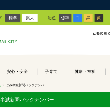
ズ
標準
拡大
配色
標準
白
黒
黄
安心・安全
子育て
健康・福祉
ル
ごみ半減新聞バックナンバー
半減新聞バックナンバー