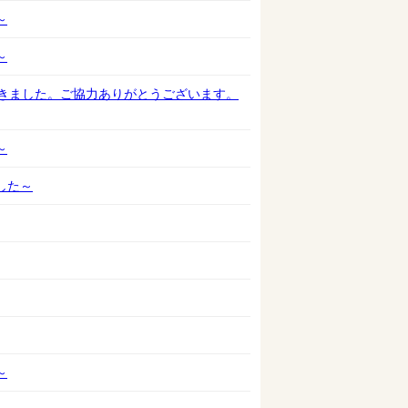
～
～
できました。ご協力ありがとうございます。
～
した～
～