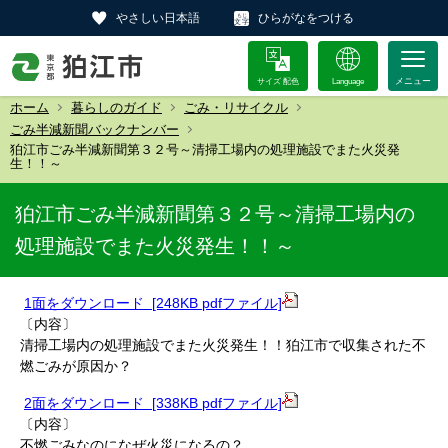
やさしい日本語
ひらがなをつける
サイズ 配色
Language
ホーム
暮らしのガイド
ごみ・リサイクル
ごみ半減新聞バックナンバー
狛江市ごみ半減新聞第３２号～清掃工場内の処理施設でまた火災発
生！！～
狛江市ごみ半減新聞第３２号～清掃工場内の
処理施設でまた火災発生！！～
1面をダウンロード [248KB pdfファイル]
〔内容〕
清掃工場内の処理施設でまた火災発生！！狛江市で収集された不
燃ごみが原因か？
2面をダウンロード [338KB pdfファイル]
〔内容〕
不燃ごみなのになぜ火災になるの？