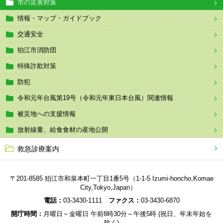
市の災害対策
情報・マップ・ガイドブック
交通安全
狛江市消防団
特殊詐欺対策
防犯
令和元年台風第19号（令和元年東日本台風）関連情報
被災地への支援情報
放射線量、給食食材の産地公開
救急診療案内
〒201-8585 狛江市和泉本町一丁目1番5号（1-1-5 Izumi-honcho,Komae
City,Tokyo,Japan）
電話：
03-3430-1111
ファクス：
03-3430-6870
開庁時間：
月曜日～金曜日 午前8時30分～午後5時 (祝日、年末年始を
除く)