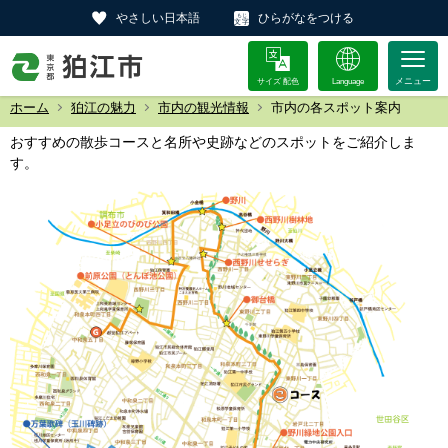
やさしい日本語
ひらがなをつける
サイズ 配色
Language
ホーム
狛江の魅力
市内の観光情報
市内の各スポット案内
おすすめの散歩コースと名所や史跡などのスポットをご紹介しま
す。