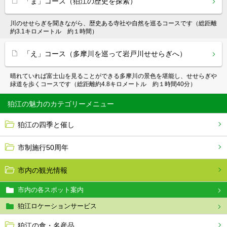
「ま」コース（狛江の歴史を探索）
川のせせらぎを聞きながら、歴史ある寺社や自然を巡るコースです（総距離
約3.1キロメートル 約１時間）
「え」コース（多摩川を巡って岩戸川せせらぎへ）
晴れていれば富士山を見ることができる多摩川の景色を堪能し、せせらぎや
緑道を歩くコースです（総距離約4.8キロメートル 約１時間40分）
狛江の魅力
狛江の四季と催し
市制施行50周年
市内の観光情報
市内の各スポット案内
狛江ロケーションサービス
狛江の食・名産品