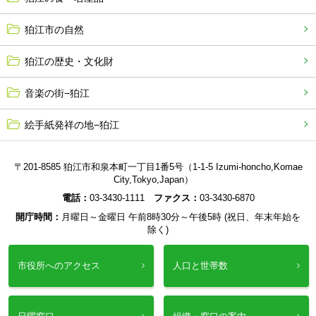
狛江市の自然
狛江の歴史・文化財
音楽の街−狛江
絵手紙発祥の地−狛江
〒201-8585 狛江市和泉本町一丁目1番5号（1-1-5 Izumi-honcho,Komae
City,Tokyo,Japan）
電話：
03-3430-1111
ファクス：
03-3430-6870
開庁時間：
月曜日～金曜日 午前8時30分～午後5時 (祝日、年末年始を
除く)
市役所へのアクセス
人口と世帯数