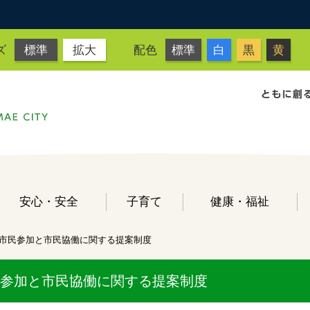
ズ
標準
拡大
配色
標準
白
黒
黄
安心・安全
子育て
健康・福祉
市民参加と市民協働に関する提案制度
参加と市民協働に関する提案制度