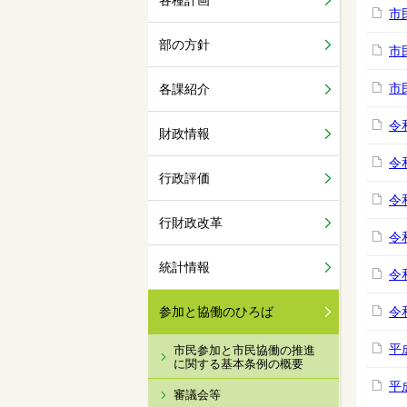
各種計画
市
部の方針
市
市
各課紹介
令
財政情報
令
行政評価
令
行財政改革
令
統計情報
令
参加と協働のひろば
令
平
市民参加と市民協働の推進
に関する基本条例の概要
平
審議会等