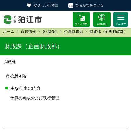
やさしい日本語
ひらがなをつける
サイズ 配色
Language
ホーム
市政情報
各課紹介
企画財政部
財政課（企画財政部）
財政課（企画財政部）
財政係
市役所４階
主な仕事の内容
予算の編成および執行管理