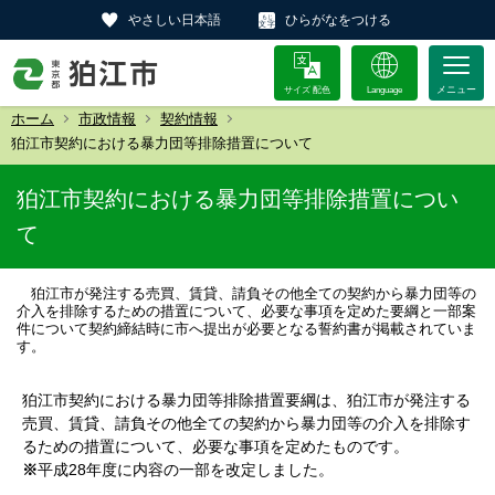
やさしい日本語
ひらがなをつける
サイズ 配色
Language
ホーム
市政情報
契約情報
狛江市契約における暴力団等排除措置について
狛江市契約における暴力団等排除措置につい
て
狛江市が発注する売買、賃貸、請負その他全ての契約から暴力団等の
介入を排除するための措置について、必要な事項を定めた要綱と一部案
件について契約締結時に市へ提出が必要となる誓約書が掲載されていま
す。
狛江市契約における暴力団等排除措置要綱は、狛江市が発注する
売買、賃貸、請負その他全ての契約から暴力団等の介入を排除す
るための措置について、必要な事項を定めたものです。
※
平成28年度に内容の一部を改定しました。