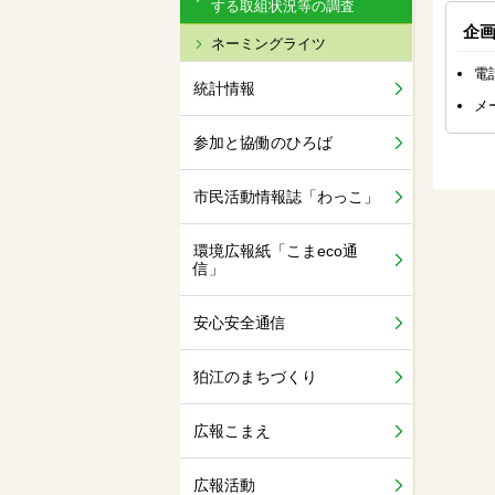
する取組状況等の調査
企
ネーミングライツ
電
統計情報
メ
参加と協働のひろば
市民活動情報誌「わっこ」
環境広報紙「こまeco通
信」
安心安全通信
狛江のまちづくり
広報こまえ
広報活動