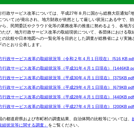
行政サービス改革については、平成27年８月に国から総務大臣通知｢
について｣が発出され、地方財政が依然として厳しい状況にある中で、
から、民間委託やクラウド化等の業務改革の推進に努めるよう、各地方
たび、地方行政サービス改革の取組現状について、各団体における取
との比較や日本地図への一覧化等を目的とした調査が総務省により実施
下のとおり公表します。
方行政サービス改革の取組状況等（令和２年４月１日現在） [516 KB pd
方行政サービス改革の取組状況等（平成31年４月１日現在） [1446KB pd
方行政サービス改革の取組状況等（平成30年４月１日現在） [375KB pd
方行政サービス改革の取組状況等（平成29年４月１日現在） [679KB pd
方行政サービス改革の取組状況等（平成28年４月１日現在） [440KB pd
方行政サービス改革の取組状況等（平成27年４月１日現在） [200KB pd
の都道府県および市町村の調査結果、自治体間の比較等については、
取組状況等に関する調査」
をご覧ください。