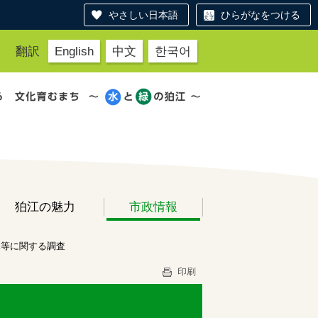
やさしい日本語
ひらがなをつける
翻訳
English
中文
한국어
狛江の魅力
市政情報
況等に関する調査
印刷