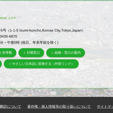
1-5 Izumi-honcho,Komae City,Tokyo,Japan）
-3430-6870
0分～午後5時 (祝日、年末年始を除く)
と世帯数
日曜窓口
組織・窓口の案内
やさしい日本語に変換する（外部リンク）
翻訳について
著作権・個人情報等の取り扱いについて
サイトマ