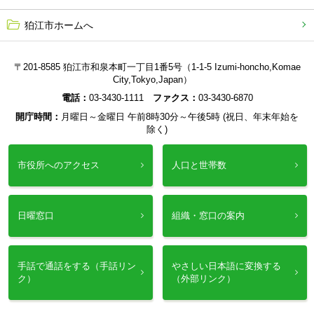
狛江市ホームへ
〒201-8585 狛江市和泉本町一丁目1番5号（1-1-5 Izumi-honcho,Komae
City,Tokyo,Japan）
電話：
03-3430-1111
ファクス：
03-3430-6870
開庁時間：
月曜日～金曜日 午前8時30分～午後5時 (祝日、年末年始を
除く)
市役所へのアクセス
人口と世帯数
日曜窓口
組織・窓口の案内
手話で通話をする（手話リン
やさしい日本語に変換する
ク）
（外部リンク）