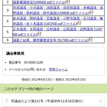
2
議案審議状況[1095KB pdfファイル]
市原議員・小川議員・須田議員・谷田部議員・本橋議員・浅
3
野議員・西村議員・田中議員[1298KB pdfファイル]
鈴木議員・岡村議員・宮坂議員・小野寺議員・石川議員・亀
4
井議員・佐々木議員 [1407KB pdfファイル]
正木議員・太田議員・辻村議員・山田議員・吉野議員 [1387
5
KB pdfファイル]
6
議案と結果、陳情審査状況等 [917KB pdfファイル]
議会事務局
電話番号 03-3430-1128
メールからのお問い合わせ
専用フォーム
登録日:
2013年8月13日
/
更新日:
2013年8月13日
このカテゴリー内の他のページ
市議会だより第211号（平成30年11月15日発行）