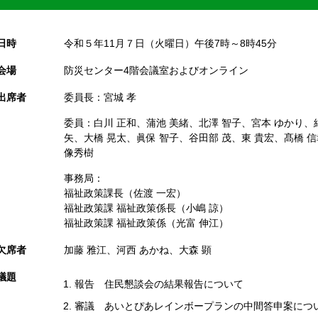
日時
令和５年11月７日（火曜日）午後7時～8時45分
会場
防災センター4階会議室およびオンライン
出席者
委員長：宮城 孝
委員：白川 正和、蒲池 美緒、北澤 智子、宮本 ゆかり、
矢、大橋 晃太、眞保 智子、谷田部 茂、東 貴宏、髙橋 
像秀樹
事務局：
福祉政策課長（佐渡 一宏）
福祉政策課 福祉政策係長（小嶋 諒）
福祉政策課 福祉政策係（光富 伸江）
欠席者
加藤 雅江、河西 あかね、大森 顕
議題
報告 住民懇談会の結果報告について
審議 あいとぴあレインボープランの中間答申案につ