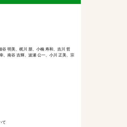
細谷 明美、梶川 朋、小楠 寿和、吉川 哲
信幸、南谷 吉輝、波瀬 公一、小川 正美、宗
いて