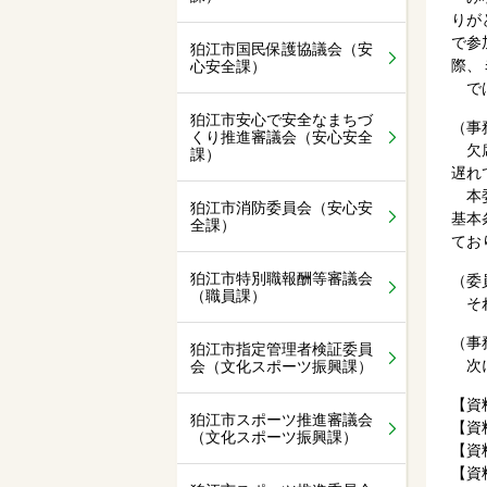
りが
で参
狛江市国民保護協議会（安
際、
心安全課）
では
狛江市安心で安全なまちづ
（事
くり推進審議会（安心安全
欠席
課）
遅れ
本委
狛江市消防委員会（安心安
基本
全課）
てお
狛江市特別職報酬等審議会
（委
（職員課）
それ
（事
狛江市指定管理者検証委員
次に
会（文化スポーツ振興課）
【資
狛江市スポーツ推進審議会
【資
（文化スポーツ振興課）
【資
【資