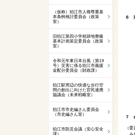
（仮称）狛江市人権尊重基
本条例検討委員会（政策
６ 
室）
旧狛江第四小学校跡地整備
基本計画策定委員会（政策
室）
令和元年東日本台風（第19
号）災害に係る狛江市義援
金配分委員会（財政課）
狛江駅周辺の快適な歩行空
間の創出に向けた官民連携
協議会（未来戦略室）
狛江市市史編さん委員会
（市史編さん室）
７ 
（委
狛江市防災会議（安心安全
課）
みな