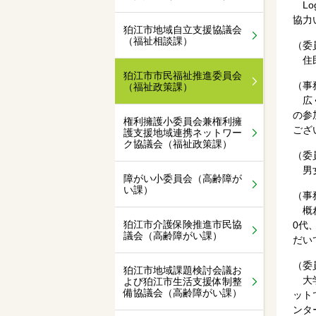
Lo
協力
狛江市地域自立支援協議会
（福祉相談課）
（委
住民
狛江市市民福祉推進委員会
（事
（福祉政策課）
広く
の参
権利擁護小委員会兼権利擁
ござ
護支援地域連携ネットワー
ク協議会（福祉政策課）
（委
男女
障がい小委員会（高齢障が
い課）
（事
概ね
狛江市介護保険推進市民協
0代
議会（高齢障がい課）
だい
（委
狛江市地域課題検討会議お
大学
よび狛江市生活支援体制整
備協議会（高齢障がい課）
ット
ンタ