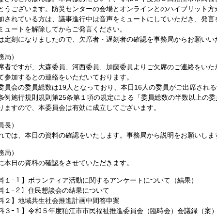
とうございます。防災センターの会場とオンラインとのハイブリット方
加されている方は、議事進行中は音声をミュートにしていただき、発言
ミュートを解除してからご発言ください。
定刻になりましたので、欠席者・遅刻者の確認を事務局からお願いい
務局）
者ですが、大森委員、河西委員、加藤委員よりご欠席のご連絡をいた
て参加するとの連絡をいただいております。
員会の委員総数は19人となっており、本日16人の委員がご出席され
条例施行規則規則第25条第１項の規定による「委員総数の半数以上の
りますので、本委員会は有効に成立してございます。
員長）
では、本日の資料の確認をいたします。事務局から説明をお願いしま
務局）
本日の資料の確認をさせていただきます。
料１ｰ１】ボランティア活動に関するアンケートについて（結果）
料１ｰ２】住民懇談会の結果について
料２】地域共生社会推進計画中間答申案
料３ｰ１】令和５年度狛江市市民福祉推進委員会（臨時会）会議録（案