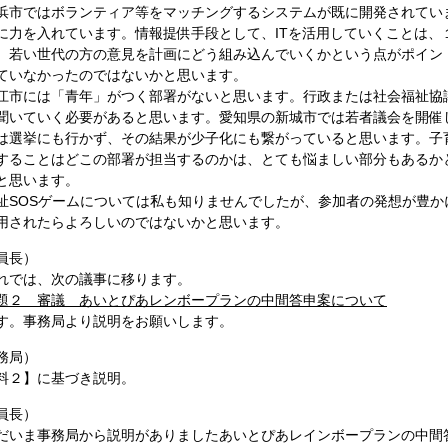
市ではボランティア等をマッチングするシステムが既に開発されてい
に力を入れています。情報提供手段として、ITを活用していくことは、
、若い世代の方の意見を計画にどう組み込んでいくかという点がポイン
ていなかったのではないかと思います。
市には「青年」がつく部署がないと思います。行政または社会福祉協
聞いていく必要があると思います。愛知県の新城市では若者議会を開催
は選挙にも行かず、その結果が少子化にも繋がっていると思います。子
することはどこの部署が担当するのかは、とても悩ましい部分もあるか
と思います。
SOSゲームについては私も知りませんでしたが、参加者の発想が豊か
用されたらよろしいのではないかと思います。
員長）
では、次の議事に移ります。
題２ 審議 あいとぴあレンボープランの中間答申案について
。事務局より説明をお願いします。
務局）
料２】に基づき説明。
員長）
いま事務局から説明がありましたあいとぴあレインボープランの中間