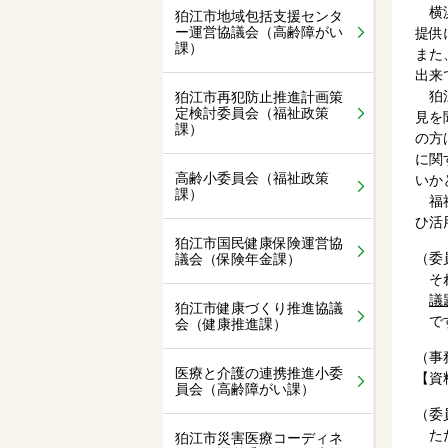
横浜
狛江市地域包括支援センタ
ー運営協議会（高齢障がい
提供
課）
また
出来
狛江
狛江市再犯防止推進計画策
定検討委員会（福祉政策
見を
課）
の方
に関
高齢小委員会（福祉政策
いか
課）
福祉
ひ活
狛江市国民健康保険運営協
（委
議会（保険年金課）
それ
議
狛江市健康づくり推進協議
です
会（健康推進課）
（事
医療と介護の連携推進小委
【資
員会（高齢障がい課）
（委
ただ
狛江市災害医療コーディネ