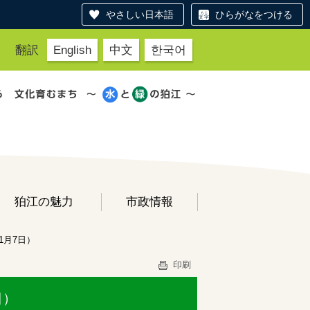
やさしい日本語
ひらがなをつける
翻訳
English
中文
한국어
狛江の魅力
市政情報
1月7日）
印刷
日）