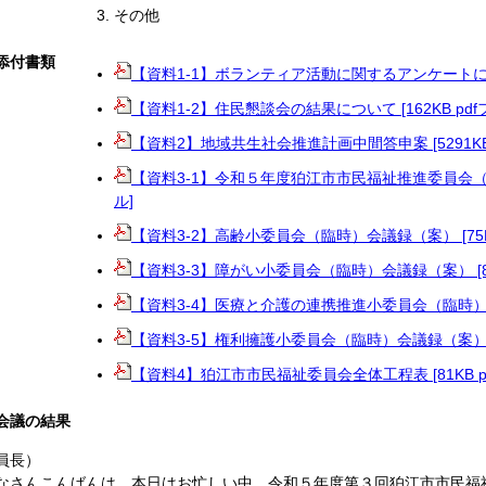
その他
添付書類
【資料1-1】ボランティア活動に関するアンケートについて
【資料1-2】住民懇談会の結果について [162KB pdf
【資料2】地域共生社会推進計画中間答申案 [5291KB 
【資料3-1】令和５年度狛江市市民福祉推進委員会（臨時
ル]
【資料3-2】高齢小委員会（臨時）会議録（案） [75KB
【資料3-3】障がい小委員会（臨時）会議録（案） [80
【資料3-4】医療と介護の連携推進小委員会（臨時）会議
【資料3-5】権利擁護小委員会（臨時）会議録（案） [7
【資料4】狛江市市民福祉委員会全体工程表 [81KB p
会議の結果
員長）
さんこんばんは。本日はお忙しい中、令和５年度第３回狛江市市民福