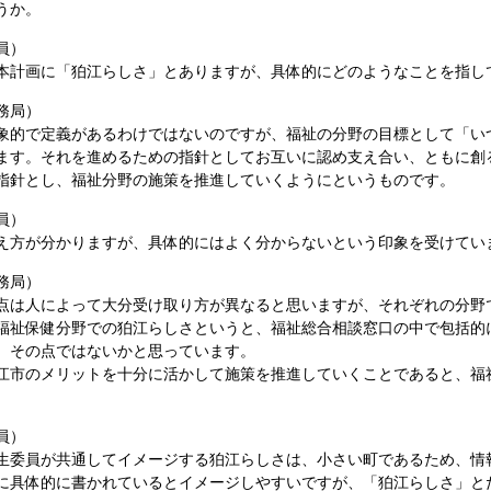
うか。
員）
計画に「狛江らしさ」とありますが、具体的にどのようなことを指し
務局）
的で定義があるわけではないのですが、福祉の分野の目標として「い
ます。それを進めるための指針としてお互いに認め支え合い、ともに創
指針とし、福祉分野の施策を推進していくようにというものです。
員）
方が分かりますが、具体的にはよく分からないという印象を受けてい
務局）
は人によって大分受け取り方が異なると思いますが、それぞれの分野
福祉保健分野での狛江らしさというと、福祉総合相談窓口の中で包括的
、その点ではないかと思っています。
市のメリットを十分に活かして施策を推進していくことであると、福
員）
委員が共通してイメージする狛江らしさは、小さい町であるため、情
に具体的に書かれているとイメージしやすいですが、「狛江らしさ」と