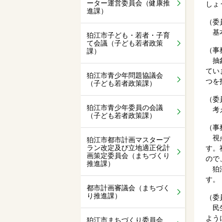
ーター運営委員会（健康推
しょ
進課）
（委
基本
狛江市子ども・若者・子育
て会議（子ども若者政策
（事
課）
抽象
てい
狛江市青少年問題協議会
つを
（子ども若者政策課）
（委
狛江市青少年委員の会議
考え
（子ども若者政策課）
（事
視点
狛江市都市計画マスタープ
ラン改定及び立地適正化計
す。
画策定委員会（まちづくり
ので
推進課）
狛江
す。
都市計画審議会（まちづく
り推進課）
（委
民生
よう
狛江市まちづくり委員会