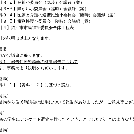
料３ｰ２】高齢小委員会（臨時）会議録（案）
料３ｰ３】障がい小委員会（臨時）会議録（案）
料３ｰ４】医療と介護の連携推進小委員会（臨時）会議録（案）
料３ｰ５】権利擁護小委員会（臨時）会議録（案）
料４】狛江市市民福祉委員会全体工程表
の説明は以上となります。
員長）
では議事に移ります。
題１ 報告住民懇談会の結果報告について
。事務局より説明をお願いします。
務局）
料１ｰ１】【資料１ｰ２】に基づき説明。
委員長）
局から住民懇談会の結果について報告がありましたが、ご意見等ござ
員）
名の学生にアンケート調査を行ったということでしたが、どのような方
務局）