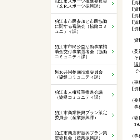
狛江市スポーツ推進委員会
【資
（文化スポーツ振興課）
【資
【資
狛江市市民参加と市民協働
【資
に関する審議会（協働コミ
【資
ュニティ課）
資料
狛江市市民公益活動事業補
（委
助金交付事業選考会（協働
コミュニティ課）
それ
議
です
男女共同参画推進委員会
（協働コミュニティ課）
（事
【資
狛江市人権尊重推進会議
（協働コミュニティ課）
（
事務
狛江市商業振興プラン策定
委員会（産業振興課）
（委
19
狛江市商店街振興プラン策
（事
定委員会（産業振興課）