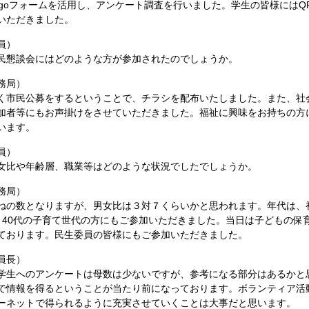
goフォームを活用し、アンケート調査を行いました。学生の皆様にはQ
いただきました。
員）
懇談会にはどのような方が参加されたのでしょうか。
務局）
市民公募をするということで、チラシを配布いたしました。また、社
加者等にもお声掛けをさせていただきました。福祉に興味をお持ちの方
います。
員）
比や年齢層、職業等はどのような状況でしたでしょうか。
務局）
の数となりますが、男女比は３対７くらいかと思われます。年代は、初日
、40代の子育て世代の方にもご参加いただきました。当日は子どもの保
ております。民生委員の皆様にもご参加いただきました。
員長）
生へのアンケートは母数は少ないですが、参考になる部分はあるかと
で情報を得るということが当たり前になっております。ボランティア活
ーネットで得られるように充実させていくことは大事だと思います。