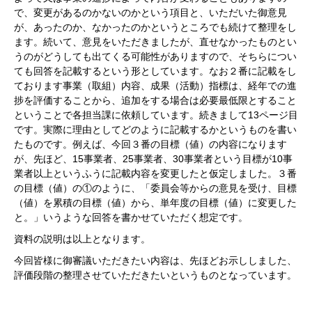
で、変更があるのかないのかという項目と、いただいた御意見
が、あったのか、なかったのかというところでも続けて整理をし
ます。続いて、意見をいただきましたが、直せなかったものとい
うのがどうしても出てくる可能性がありますので、そちらについ
ても回答を記載するという形としています。なお２番に記載をし
ております事業（取組）内容、成果（活動）指標は、経年での進
捗を評価することから、追加をする場合は必要最低限とすること
ということで各担当課に依頼しています。続きまして13ページ目
です。実際に理由としてどのように記載するかというものを書い
たものです。例えば、今回３番の目標（値）の内容になります
が、先ほど、15事業者、25事業者、30事業者という目標が10事
業者以上というふうに記載内容を変更したと仮定しました。３番
の目標（値）の①のように、「委員会等からの意見を受け、目標
（値）を累積の目標（値）から、単年度の目標（値）に変更した
と。」いうような回答を書かせていただく想定です。
資料の説明は以上となります。
今回皆様に御審議いただきたい内容は、先ほどお示ししました、
評価段階の整理させていただきたいというものとなっています。