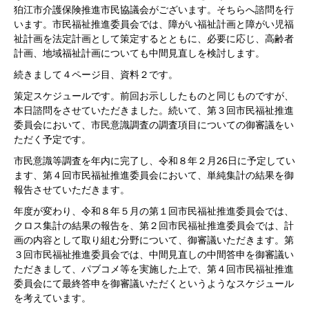
狛江市介護保険推進市民協議会がございます。そちらへ諮問を行
います。市民福祉推進委員会では、障がい福祉計画と障がい児福
祉計画を法定計画として策定するとともに、必要に応じ、高齢者
計画、地域福祉計画についても中間見直しを検討します。
続きまして４ページ目、資料２です。
策定スケジュールです。前回お示ししたものと同じものですが、
本日諮問をさせていただきました。続いて、第３回市民福祉推進
委員会において、市民意識調査の調査項目についての御審議をい
ただく予定です。
市民意識等調査を年内に完了し、令和８年２月26日に予定してい
ます、第４回市民福祉推進委員会において、単純集計の結果を御
報告させていただきます。
年度が変わり、令和８年５月の第１回市民福祉推進委員会では、
クロス集計の結果の報告を、第２回市民福祉推進委員会では、計
画の内容として取り組む分野について、御審議いただきます。第
３回市民福祉推進委員会では、中間見直しの中間答申を御審議い
ただきまして、パブコメ等を実施した上で、第４回市民福祉推進
委員会にて最終答申を御審議いただくというようなスケジュール
を考えています。