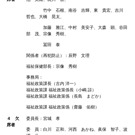
竹中 石根、南谷 吉輝、東 貴宏、吉川
哲也、大橋 晃太、
加藤 雅江、中村 美安子、大森 顕、谷田
部 茂、宗像 秀樹、
冨田 泰
関係者（再犯防止）：辰野 文理
福祉保健部長：宗像 秀樹
事務局：
福祉政策課長（古内 洋一）
福祉政策課 福祉政策係長（小嶋 諒）
福祉政策課 福祉政策係（長島 まどか）
福祉政策課 福祉政策係（齋藤 佑樹）
４ 欠
委員長：宮城 孝
席者
委 員：白川 正和、河西 あかね、眞保 智子、波