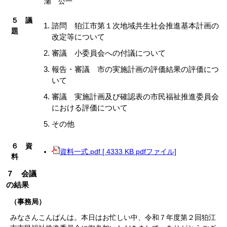
瀬 公一
５ 議
諮問 狛江市第１次地域共生社会推進基本計画の
題
改定等について
審議 小委員会への付議について
報告・審議 市の実施計画の評価結果の評価につ
いて
審議 実施計画及び確認表の市民福祉推進委員会
における評価について
その他
６ 資
資料一式.pdf [ 4333 KB pdfファイル]
料
７ 会議
の結果
（事務局）
みなさんこんばんは。本日はお忙しい中、令和７年度第２回狛江