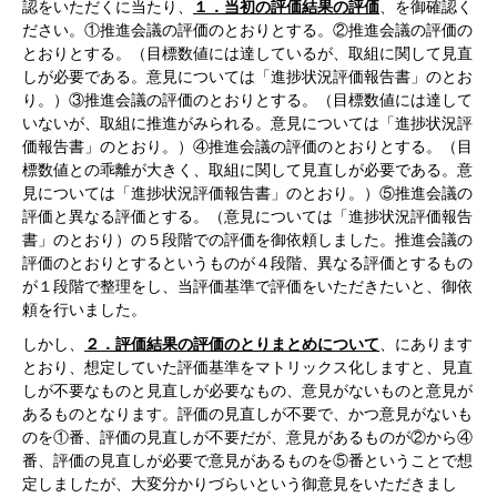
認をいただくに当たり、
１．当初の評価結果の評価
、を御確認く
ださい。①推進会議の評価のとおりとする。②推進会議の評価の
とおりとする。（目標数値には達しているが、取組に関して見直
しが必要である。意見については「進捗状況評価報告書」のとお
り。）③推進会議の評価のとおりとする。（目標数値には達して
いないが、取組に推進がみられる。意見については「進捗状況評
価報告書」のとおり。）④推進会議の評価のとおりとする。（目
標数値との乖離が大きく、取組に関して見直しが必要である。意
見については「進捗状況評価報告書」のとおり。）⑤推進会議の
評価と異なる評価とする。（意見については「進捗状況評価報告
書」のとおり）の５段階での評価を御依頼しました。推進会議の
評価のとおりとするというものが４段階、異なる評価とするもの
が１段階で整理をし、当評価基準で評価をいただきたいと、御依
頼を行いました。
しかし、
２．評価結果の評価のとりまとめについて
、にあります
とおり、想定していた評価基準をマトリックス化しますと、見直
しが不要なものと見直しが必要なもの、意見がないものと意見が
あるものとなります。評価の見直しが不要で、かつ意見がないも
のを①番、評価の見直しが不要だが、意見があるものが②から④
番、評価の見直しが必要で意見があるものを⑤番ということで想
定しましたが、大変分かりづらいという御意見をいただきまし