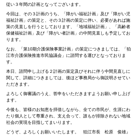
従い３年間の計画となってございます。
今回は、その３計画のうち、「障がい福祉計画」及び「障がい児
福祉計画」の策定と、その３計画の策定に伴い、必要があれば施
策の見直しを行うとしております、「地域福祉計画」、「高齢者
保健福祉計画」及び「障がい者計画」の中間見直しも予定してお
ります。
なお、「第10期介護保険事業計画」の策定につきましては、「狛
江市介護保険推進市民協議会」に諮問する運びとなっておりま
す。
本日、諮問申し上げる２計画の策定及びそれに伴う中間見直しに
関して、詳細につきましては、後ほど事務局から御説明させてい
ただきます。
よろしく御審議のうえ、答申をいただきますようお願い申し上げ
ます。
今後も、皆様のお知恵を拝借しながら、全ての市民が、生涯にわ
たり個人として尊重され、支え合って、誰もが排除されない地域
社会の実現を目指してまいります。
どうぞ、よろしくお願いいたします。 狛江市長 松原 俊雄』