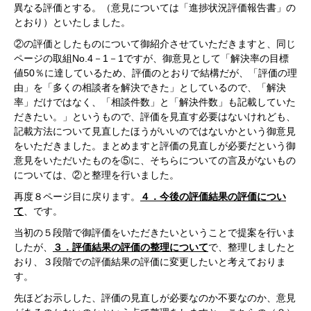
異なる評価とする。（意見については「進捗状況評価報告書」の
とおり）といたしました。
②の評価としたものについて御紹介させていただきますと、同じ
ページの取組No.4－1－1ですが、御意見として「解決率の目標
値50％に達しているため、評価のとおりで結構だが、「評価の理
由」を「多くの相談者を解決できた」としているので、「解決
率」だけではなく、「相談件数」と「解決件数」も記載していた
だきたい。」というもので、評価を見直す必要はないけれども、
記載方法について見直したほうがいいのではないかという御意見
をいただきました。まとめますと評価の見直しが必要だという御
意見をいただいたものを⑤に、そちらについての言及がないもの
については、②と整理を行いました。
再度８ページ目に戻ります。
４．今後の評価結果の評価につい
て
、です。
当初の５段階で御評価をいただきたいということで提案を行いま
したが、
３．評価結果の評価の整理について
で、整理しましたと
おり、３段階での評価結果の評価に変更したいと考えておりま
す。
先ほどお示しした、評価の見直しが必要なのか不要なのか、意見