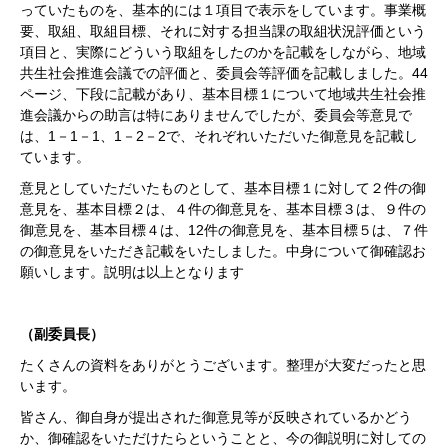
っていたものを、基本的には１項目で表示をしています。事業概
要、取組、取組目標、それに対する担当課の取組状況評価という
項目と、実際にどういう取組をしたのかを記載をしながら、地域
共生社会推進会議での評価と、委員会等評価を記載しました。44
ページ、下段に記載があり、基本目標１について地域共生社会推
進会議からの助言は特にありませんでしたが、委員会等意見で
は、1－1－1、1－2－2で、それぞれいただいた御意見を記載し
ています。
意見としていただいたものとして、基本目標１に対して２件の御
意見を、基本目標２は、４件の御意見を、基本目標３は、９件の
御意見を、基本目標４は、12件の御意見を、基本目標５は、７件
の御意見をいただき記載をいたしました。中身について御確認お
願いします。説明は以上となります
（副委員長）
たくさんの資料をありがとうございます。整理が大変だったと思
います。
皆さん、御自身が提出された御意見等が反映されているかどう
か、御確認をいただけたらということと、今の御説明に対しての