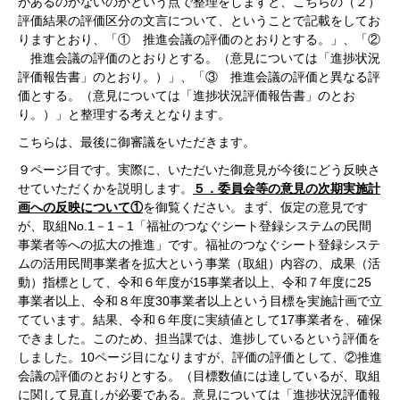
があるのかないのかという点で整理をしますと、こちらの（２）
評価結果の評価区分の文言について、ということで記載をしてお
りますとおり、「① 推進会議の評価のとおりとする。」、「②
推進会議の評価のとおりとする。（意見については「進捗状況
評価報告書」のとおり。）」、「③ 推進会議の評価と異なる評
価とする。（意見については「進捗状況評価報告書」のとお
り。）」と整理する考えとなります。
こちらは、最後に御審議をいただきます。
９ページ目です。実際に、いただいた御意見が今後にどう反映さ
せていただくかを説明します。
５．委員会等の意見の次期実施計
画への反映について①
を御覧ください。まず、仮定の意見です
が、取組No.1－1－1「福祉のつなぐシート登録システムの民間
事業者等への拡大の推進」です。福祉のつなぐシート登録システ
ムの活用民間事業者を拡大という事業（取組）内容の、成果（活
動）指標として、令和６年度が15事業者以上、令和７年度に25
事業者以上、令和８年度30事業者以上という目標を実施計画で立
てています。結果、令和６年度に実績値として17事業者を、確保
できました。このため、担当課では、進捗しているという評価を
しました。10ページ目になりますが、評価の評価として、②推進
会議の評価のとおりとする。（目標数値には達しているが、取組
に関して見直しが必要である。意見については「進捗状況評価報