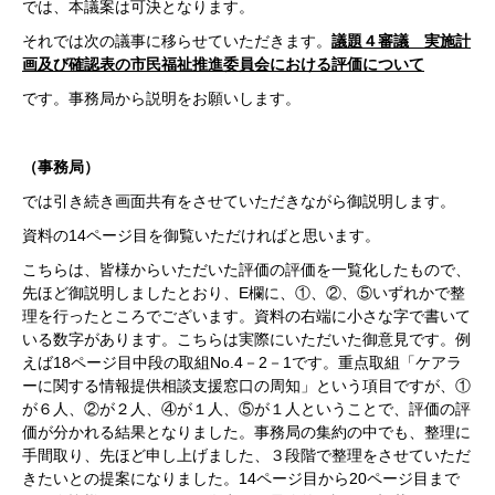
では、本議案は可決となります。
それでは次の議事に移らせていただきます。
議題４審議 実施計
画及び確認表の市民福祉推進委員会における評価について
です。事務局から説明をお願いします。
（事務局）
では引き続き画面共有をさせていただきながら御説明します。
資料の14ページ目を御覧いただければと思います。
こちらは、皆様からいただいた評価の評価を一覧化したもので、
先ほど御説明しましたとおり、E欄に、①、②、⑤いずれかで整
理を行ったところでございます。資料の右端に小さな字で書いて
いる数字があります。こちらは実際にいただいた御意見です。例
えば18ページ目中段の取組No.4－2－1です。重点取組「ケアラ
ーに関する情報提供相談支援窓口の周知」という項目ですが、①
が６人、②が２人、④が１人、⑤が１人ということで、評価の評
価が分かれる結果となりました。事務局の集約の中でも、整理に
手間取り、先ほど申し上げました、３段階で整理をさせていただ
きたいとの提案になりました。14ページ目から20ページ目まで