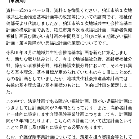
（事務局）
資料一式の３ページ目、資料１を御覧ください。狛江市第１次地
域共生社会推進基本計画等の改定等についての諮問です。福祉保
健部長より代読しましたが、狛江市第１次地域共生社会推進基本
計画の構成計画である、狛江市第５次地域福祉計画、高齢者保健
福祉計画及び障がい者計画の中間見直し並びに第８期障がい福祉
計画・第４期障がい児福祉計画の策定についてです。
令和６年３月に地域共生社会推進基本計画を新たに策定しまし
た。新たな取り組みとして、今まで地域福祉分野、高齢者福祉分
野、障がい者福祉分野、権利擁護支援分野において、それぞれ異
なる基本理念、基本目標が定められていたものを１冊にまとめた
ものを計画としていましたが、地域共生社会推進基本計画では、
共通の基本理念及び基本目標のもとに一体的に計画を策定しまし
た。
この中で、法定計画である障がい福祉計画、障がい児福祉計画に
つきましては計画期間が３年間となっており、また、高齢者計画
と一体的に策定します介護保険事業計画につきましても、計画期
間が３年間になります。こちらの３計画について法定計画という
ことで見直し及び新たに策定する必要があります。
なお、介護保険事業計画については、策定を担う審議会等として