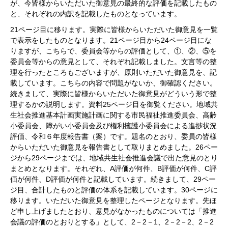
が、今皆様からいただいた御意見の最終的な評価を記載したもの
と、それぞれの内訳を記載したものとなっています。
21ページ目に移ります。実際に皆様からいただいた御意見を一覧
で表示をしたものとなります。21ページ目から24ページ目にな
りますが、こちらで、委員会等からの評価として、①、②、⑤を
委員会等からの意見として、それぞれ記載しました。文言等の整
理を行ったところもございますが、原則いただいた御意見を、記
載しています。こちらの内容で問題がないか、御確認ください。
続きまして、実際に皆様からいただいた御意見がどういう形で整
理するかの説明します。資料25ページ目を御覧ください。地域共
生社会推進基本計画実施計画に関する市民福祉推進委員会、高齢
小委員会、障がい小委員会及び権利擁護小委員会による進捗状況
評価、令和６年度報告書（案）です。題名のとおり、委員の皆様
からいただいた御意見を報告書として取りまとめました。26ペー
ジから29ページまでは、地域共生社会推進会議で出た意見のとり
まとめとなります。それぞれ、A評価が何件、B評価が何件、C評
価が何件、D評価が何件と記載しています。続きまして、29ペー
ジ目、合計したものと評価の体系を記載しています。30ページに
移ります。いただいた御意見を整理したページとなります。先ほ
ど申し上げましたとおり、意見がなかったものについては「推進
会議の評価のとおりとする」として、2－2－1、2－2－2、2－2