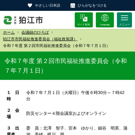
やさしい日本語
ひらがなをつける
サイズ 配色
Language
ホーム
会議録のひろば
狛江市市民福祉推進委員会（福祉政策課）
令和７年度 第２回市民福祉推進委員会（令和７年７月１日）
令和７年度 第２回市民福祉推進委員会（令和
７年７月１日）
１ 日
令和７年７月１日（火曜日）午後６時30分～７時42
時
分
２ 会
防災センター４階会議室およびオンライン
場
３ 出
委 員：北澤 智子、宮本 ゆかり、細谷 明美、蒲
席者
池 美緒、梶川 朋、