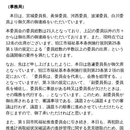
（事務局）
本日は、宮城委員長、眞保委員、河西委員、波瀬委員、白川委
員より御欠席の御連絡をいただいています。
本委員会の委員総数は21人となっており、上記の委員以外の方々
からは御出席の御連絡をいただいております。また、現時点では
12名の出席がございます。狛江市福祉基本条例施行規則第25条
第１項の規定による「委員総数の半数以上の委員の出席」という
会議開催の要件を満たしております。
なお、先ほど申し上げましたように、本日は急遽委員長が御欠席
となっています。狛江市福祉基本条例施行規則第23条第２項の規
定において、「委員長は、委員会を代表し、会務を総理する。」
となっていますが、第３項の規定において、「副委員長は、委員
長を補佐し、委員長に事故がある時又は委員長が欠けたときは、
その職務を代行する。」となっています。このため、副委員長が
御出席されるまで、審議事項である、議題２から議題４までの審
議は行わず、議題１、議題５の順番に進めさせていただけたらと
存じますので、御了承いただければと思います。
また、第１回市民福祉推進委員会に引き続き、本日も、再犯防止
推進計画取組状況確認表の進捗管理に関する意見聴取のため、国