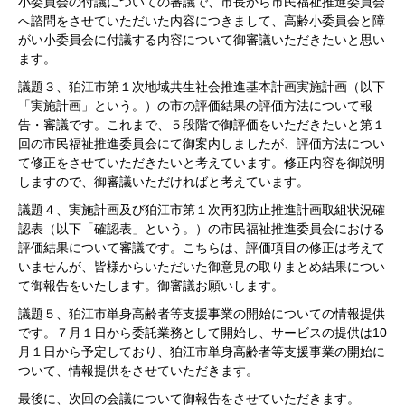
小委員会の付議についての審議で、市長から市民福祉推進委員会
へ諮問をさせていただいた内容につきまして、高齢小委員会と障
がい小委員会に付議する内容について御審議いただきたいと思い
ます。
議題３、狛江市第１次地域共生社会推進基本計画実施計画（以下
「実施計画」という。）の市の評価結果の評価方法について報
告・審議です。これまで、５段階で御評価をいただきたいと第１
回の市民福祉推進委員会にて御案内しましたが、評価方法につい
て修正をさせていただきたいと考えています。修正内容を御説明
しますので、御審議いただければと考えています。
議題４、実施計画及び狛江市第１次再犯防止推進計画取組状況確
認表（以下「確認表」という。）の市民福祉推進委員会における
評価結果について審議です。こちらは、評価項目の修正は考えて
いませんが、皆様からいただいた御意見の取りまとめ結果につい
て御報告をいたします。御審議お願いします。
議題５、狛江市単身高齢者等支援事業の開始についての情報提供
です。７月１日から委託業務として開始し、サービスの提供は10
月１日から予定しており、狛江市単身高齢者等支援事業の開始に
ついて、情報提供をさせていただきます。
最後に、次回の会議について御報告をさせていただきます。