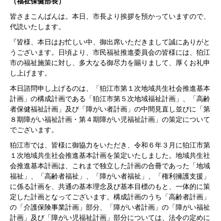
（福祉保健部長）
皆さまこんばんは。本日、市長より挨拶を預かっていますので、
代読いたします。
『皆様、本日はお忙しい中、御出席いただきまして誠にありがと
うございます。日頃より、市民福祉推進委員会の皆様には、狛江
市の福祉施策に対し、多大なる御尽力を賜りまして、厚くお礼申
し上げます。
本日諮問申し上げるのは、「狛江市第１次地域共生社会推進基本
計画」の構成計画である「狛江市第５次地域福祉計画」、「高齢
者保健福祉計画」及び「障がい者計画」の中間見直し並びに「第
８期障がい福祉計画・第４期障がい児福祉計画」の策定について
でございます。
狛江市では、皆様に御協力をいただき、令和６年３月に狛江市第
１次地域共生社会推進基本計画を策定いたしました。地域共生社
会推進基本計画は、これまで独立した計画の合冊であった「地域
福祉」、「高齢者福祉」、「障がい者福祉」、「権利擁護支援」
に係る計画を、共通の基本理念及び基本目標のもと、一体的に策
定した計画となってございます。構成計画のうち「高齢者計画」
の「介護保険事業計画」部分、「障がい者計画」の「障がい福祉
計画」及び「障がい児福祉計画」部分については、法令の定めに