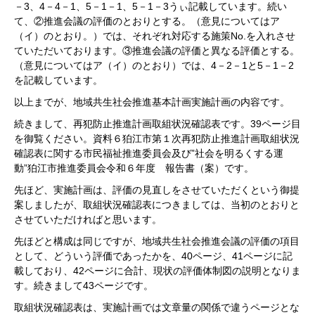
－3、4－4－1、5－1－1、5－1－3うぃ記載しています。続い
て、②推進会議の評価のとおりとする。（意見についてはア
（イ）のとおり。）では、それぞれ対応する施策No.を入れさせ
ていただいております。③推進会議の評価と異なる評価とする。
（意見についてはア（イ）のとおり）では、4－2－1と5－1－2
を記載しています。
以上までが、地域共生社会推進基本計画実施計画の内容です。
続きまして、再犯防止推進計画取組状況確認表です。39ページ目
を御覧ください。資料６狛江市第１次再犯防止推進計画取組状況
確認表に関する市民福祉推進委員会及び”社会を明るくする運
動”狛江市推進委員会令和６年度 報告書（案）です。
先ほど、実施計画は、評価の見直しをさせていただくという御提
案しましたが、取組状況確認表につきましては、当初のとおりと
させていただければと思います。
先ほどと構成は同じですが、地域共生社会推進会議の評価の項目
として、どういう評価であったかを、40ページ、41ページに記
載しており、42ページに合計、現状の評価体制図の説明となりま
す。続きまして43ページです。
取組状況確認表は、実施計画では文章量の関係で違うページとな