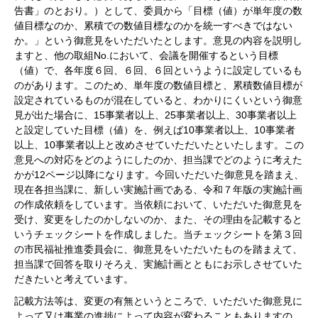
告書」のとおり。）として、委員から「目標（値）が単年度の数
値目標なのか、累積での数値目標なのかを統一すべきではない
か。」という御意見をいただいたとします。意見の内容を説明し
ますと、他の取組No.において、会議を開催するという目標
（値）で、各年度６回、６回、６回というように設定しているも
のがあります。このため、単年度の数値目標と、累積数値目標が
設定されているものが混在していると、わかりにくいという御意
見が出た場合に、15事業者以上、25事業者以上、30事業者以上
と設定していた目標（値）を、例えば10事業者以上、10事業者
以上、10事業者以上と改めさせていただいたといたします。この
意見への対応をどのようにしたのか、担当課でどのように考えた
かが12ページ以降になります。今回いただいた御意見を踏まえ、
現在各担当課に、新しい実施計画である、令和７年版の実施計画
の作成依頼をしています。当依頼において、いただいた御意見を
受け、変更をしたのかしないのか、また、その理由を記載すると
いうチェックシートを作成しました。当チェックシートを第３回
の市民福祉推進委員会に、御意見をいただいたものを踏まえて、
担当課で回答を取りそろえ、実施計画とともにお示しさせていた
だきたいと考えています。
記載方法等は、変更の有無というところで、いただいた御意見に
よって又は事業の進捗によって内容が変わることもありますの