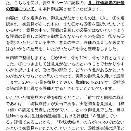
た。こちらを受け、資料８ページに記載の、
３．評価結果の評価
の整理について
、を本日御提案させていただきます。
内容は、①を選択され、御意見がなかったものは、①に、①を選
択され、御意見があったもの、また②から⑤番を選択いただいて
いる中で、意見の中で、評価の見直しが必要ではないというよう
な評価の見直しに関する御意見がなかったものを②に、①から⑤
を選択いただいている中で、意見の中に、評価の見直しが必要で
はないかとの意見を、いただいたものを⑤と整理をしました。
当内容で整理しますと、①が６件、②が17件、⑤が２件となりま
した。①につきましては意見がないものということでわかりやす
いかと思いますが、②と⑤の部分で、どういう差があるかという
のがわかりづらいかと思いますので、実際の御意見を用いて説明
します。23ページ目を御覧ください。取組No.4‐2‐1です。⑤推進
会議の評価と異なる評価とするとさせていただいています。
いただいた御意見の７番を御覧ください。「前年度と同様の取組
であれば、「現状維持」が妥当である。実態調査を見据え、目標
（値）の設定を見直した方が良い。」という御意見でした。当取
組Noの地域共生社会推進会議における評価は「A:進捗してい
る」評価であることから、「B:現状維持」の方がいいのではない
かという御意見をいただいたということで、⑤推進会議の評価と