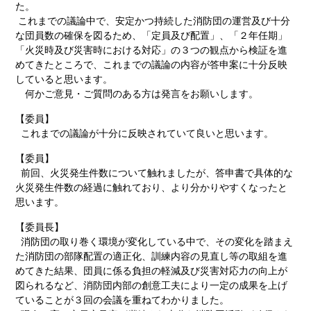
た。
これまでの議論中で、安定かつ持続した消防団の運営及び十分
な団員数の確保を図るため、「定員及び配置」、「２年任期」
「火災時及び災害時における対応」の３つの観点から検証を進
めてきたところで、これまでの議論の内容が答申案に十分反映
していると思います。
何かご意見・ご質問のある方は発言をお願いします。
【委員】
これまでの議論が十分に反映されていて良いと思います。
【委員】
前回、火災発生件数について触れましたが、答申書で具体的な
火災発生件数の経過に触れており、より分かりやすくなったと
思います。
【委員長】
消防団の取り巻く環境が変化している中で、その変化を踏まえ
た消防団の部隊配置の適正化、訓練内容の見直し等の取組を進
めてきた結果、団員に係る負担の軽減及び災害対応力の向上が
図られるなど、消防団内部の創意工夫により一定の成果を上げ
ていることが３回の会議を重ねてわかりました。