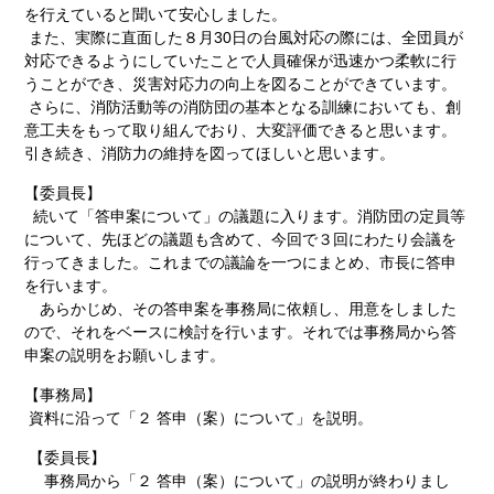
を行えていると聞いて安心しました。
また、実際に直面した８月30日の台風対応の際には、全団員が
対応できるようにしていたことで人員確保が迅速かつ柔軟に行
うことができ、災害対応力の向上を図ることができています。
さらに、消防活動等の消防団の基本となる訓練においても、創
意工夫をもって取り組んでおり、大変評価できると思います。
引き続き、消防力の維持を図ってほしいと思います。
【委員長】
続いて「答申案について」の議題に入ります。消防団の定員等
について、先ほどの議題も含めて、今回で３回にわたり会議を
行ってきました。これまでの議論を一つにまとめ、市長に答申
を行います。
あらかじめ、その答申案を事務局に依頼し、用意をしました
ので、それをベースに検討を行います。それでは事務局から答
申案の説明をお願いします。
【事務局】
資料に沿って「２ 答申（案）について」を説明。
【委員長】
事務局から「２ 答申（案）について」の説明が終わりまし