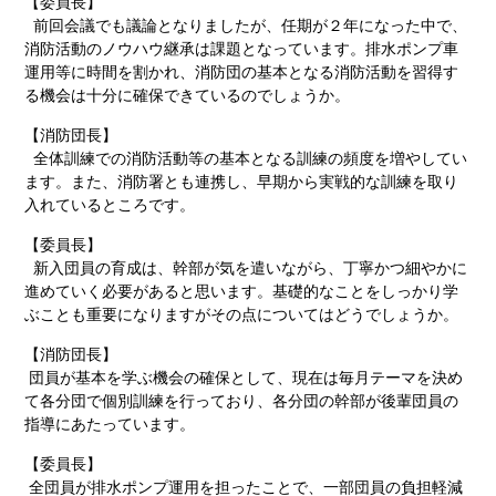
【委員長】
前回会議でも議論となりましたが、任期が２年になった中で、
消防活動のノウハウ継承は課題となっています。排水ポンプ車
運用等に時間を割かれ、消防団の基本となる消防活動を習得す
る機会は十分に確保できているのでしょうか。
【消防団長】
全体訓練での消防活動等の基本となる訓練の頻度を増やしてい
ます。また、消防署とも連携し、早期から実戦的な訓練を取り
入れているところです。
【委員長】
新入団員の育成は、幹部が気を遣いながら、丁寧かつ細やかに
進めていく必要があると思います。基礎的なことをしっかり学
ぶことも重要になりますがその点についてはどうでしょうか。
【消防団長】
団員が基本を学ぶ機会の確保として、現在は毎月テーマを決め
て各分団で個別訓練を行っており、各分団の幹部が後輩団員の
指導にあたっています。
【委員長】
全団員が排水ポンプ運用を担ったことで、一部団員の負担軽減