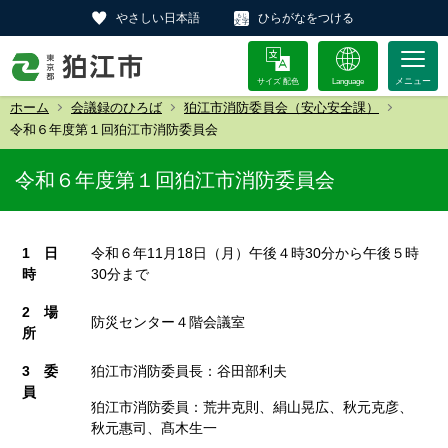
やさしい日本語
ひらがなをつける
サイズ 配色
Language
ホーム
会議録のひろば
狛江市消防委員会（安心安全課）
令和６年度第１回狛江市消防委員会
令和６年度第１回狛江市消防委員会
1 日
令和６年11月18日（月）午後４時30分から午後５時
時
30分まで
2 場
防災センター４階会議室
所
3 委
狛江市消防委員長：谷田部利夫
員
狛江市消防委員：荒井克則、絹山晃広、秋元克彦、
秋元惠司、髙木生一