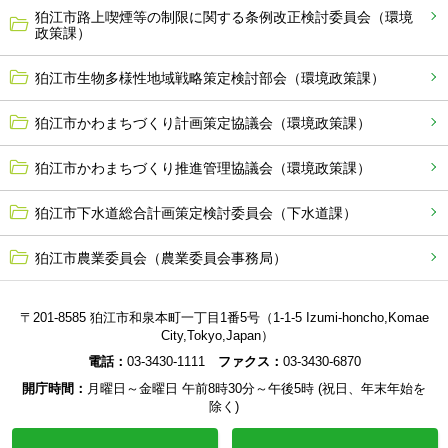
狛江市路上喫煙等の制限に関する条例改正検討委員会（環境
政策課）
狛江市生物多様性地域戦略策定検討部会（環境政策課）
狛江市かわまちづくり計画策定協議会（環境政策課）
狛江市かわまちづくり推進管理協議会（環境政策課）
狛江市下水道総合計画策定検討委員会（下水道課）
狛江市農業委員会（農業委員会事務局）
〒201-8585 狛江市和泉本町一丁目1番5号（1-1-5 Izumi-honcho,Komae
City,Tokyo,Japan）
電話：
03-3430-1111
ファクス：
03-3430-6870
開庁時間：
月曜日～金曜日 午前8時30分～午後5時 (祝日、年末年始を
除く)