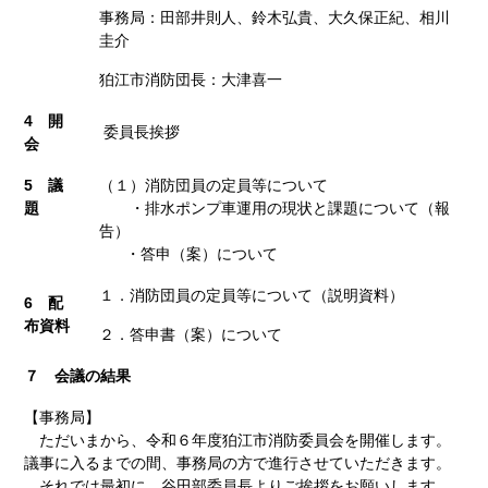
事務局：田部井則人、鈴木弘貴、大久保正紀、相川
圭介
狛江市消防団長：大津喜一
4 開
委員長挨拶
会
5 議
（１）消防団員の定員等について
題
・排水ポンプ車運用の現状と課題について（報
告）
・答申（案）について
１．消防団員の定員等について（説明資料）
6 配
布資料
２．答申書（案）について
７ 会議の結果
【事務局】
ただいまから、令和６年度狛江市消防委員会を開催します。
議事に入るまでの間、事務局の方で進行させていただきます。
それでは最初に、谷田部委員長よりご挨拶をお願いします。