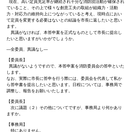
現在、高い定員充足率が継続され十分な消防団活動が確保され
ていること、その上で様々な創意工夫の取組が組織力・活動
力・対応力の維持向上につながっていると考え、現時点におい
て定員を変更する必要はないとの結論を市長に返したいと思い
ます。
異議がなければ、本答申案を正式なものとして市長に提出し
たいと思いますがいかがでしょうか。
―全委員、異議なし―
【委員長】
異議がないようですので、本答申案を消防委員会の答申といた
します。
なお、実際に市長に答申を行う際には、委員会を代表して私か
ら答申書を提出したいと思います。日程については、事務局で
調整し、報告をお願いいたします。
【委員長】
次に議題（２）その他についてですが、事務局より何かあり
ますか。
【事務局】
特にありません。