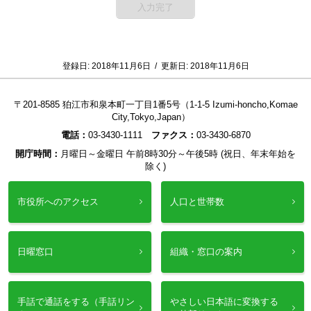
登録日:
2018年11月6日
/
更新日:
2018年11月6日
〒201-8585 狛江市和泉本町一丁目1番5号（1-1-5 Izumi-honcho,Komae
City,Tokyo,Japan）
電話：
03-3430-1111
ファクス：
03-3430-6870
開庁時間：
月曜日～金曜日 午前8時30分～午後5時 (祝日、年末年始を
除く)
市役所へのアクセス
人口と世帯数
日曜窓口
組織・窓口の案内
手話で通話をする（手話リン
やさしい日本語に変換する